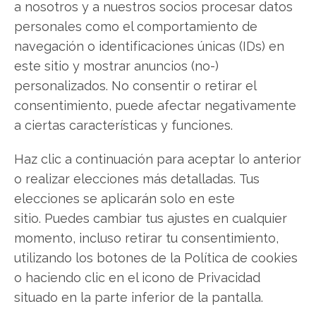
a nosotros y a nuestros socios procesar datos
valoración históricamente
personales como el comportamiento de
navegación o identificaciones únicas (IDs) en
ajustada
este sitio y mostrar anuncios (no-)
El mercado tecnológico vive una paradoja que
personalizados. No consentir o retirar el
ServiceNow ha convertido en su principal
consentimiento, puede afectar negativamente
argumento de venta. El gasto en inteligencia
a ciertas características y funciones.
artificial dentro de las empresas se ha disparado
un 110%, pero la fragmentación de los datos, la
Haz clic a continuación para aceptar lo anterior
falta de gobernanza y la incapacidad de los
agentes de IA para coordinarse…
o realizar elecciones más detalladas. Tus
elecciones se aplicarán solo en este
sitio. Puedes cambiar tus ajustes en cualquier
momento, incluso retirar tu consentimiento,
utilizando los botones de la Política de cookies
o haciendo clic en el icono de Privacidad
situado en la parte inferior de la pantalla.