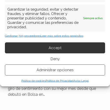
Garantizar la seguridad, evitar y detectar
fraudes, y eliminar fallos, Ofrecer y
presentar publicidad y contenido,
Siempre activo
Guardar y comunicar las preferencias de
privacidad.
Gestionar 709 proveedores
Leer más sobre estos propósitos
ServiceNow: un mayo de
Accept
récord con el 37,87% y el
sector abrazando la IA como
Deny
aliada
Administrar opciones
El temor a que los agentes de inteligencia artificial
Política de cookies
Política de Privacidad
Aviso Legal
canibalizaran el software empresarial se ha
desvanecido con la misma rapidez con la que se
instaló. ServiceNow, el especialista en
automatización de flujos de trabajo, ha liderado el
giro de sentimiento con su mejor mes desde que