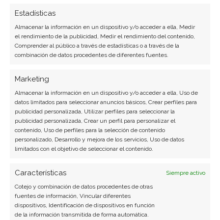
Estadísticas
Almacenar la información en un dispositivo y/o acceder a ella, Medir
ServiceNow: la IA impulsa los
el rendimiento de la publicidad, Medir el rendimiento del contenido,
Comprender al público a través de estadísticas o a través de la
contratos récord, pero el
combinación de datos procedentes de diferentes fuentes.
mercado castiga la
Marketing
rentabilidad
Almacenar la información en un dispositivo y/o acceder a ella, Uso de
El software de gestión empresarial vive una
datos limitados para seleccionar anuncios básicos, Crear perfiles para
publicidad personalizada, Utilizar perfiles para seleccionar la
paradoja: mientras la inteligencia artificial acelera
publicidad personalizada, Crear un perfil para personalizar el
los ingresos y la adopción, el mercado castiga a
contenido, Uso de perfiles para la selección de contenido
ServiceNow con caídas continuadas. Las acciones
personalizado, Desarrollo y mejora de los servicios, Uso de datos
limitados con el objetivo de seleccionar el contenido.
cotizan en torno a 81,50 euros, un 1,57% menos en
la jornada, y acumulan un retroceso mensual
Características
cercano al 5%. La volatilidad…
Siempre activo
Cotejo y combinación de datos procedentes de otras
fuentes de información, Vincular diferentes
dispositivos, Identificación de dispositivos en función
de la información transmitida de forma automática.