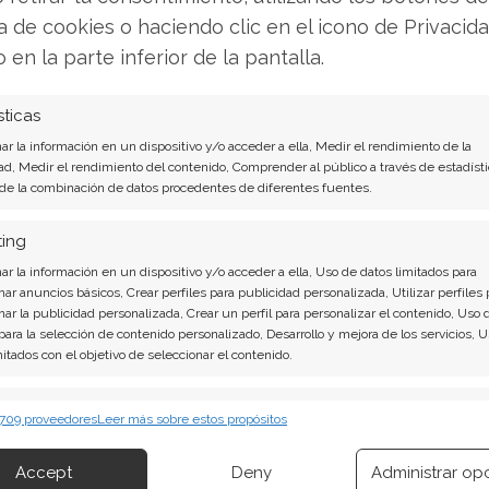
lizadas
ca de cookies o haciendo clic en el icono de Privacid
o en la parte inferior de la pantalla.
sticas
r la información en un dispositivo y/o acceder a ella, Medir el rendimiento de la
 a través de una página web, plataforma o aplicación
ad, Medir el rendimiento del contenido, Comprender al público a través de estadísti
 de la combinación de datos procedentes de diferentes fuentes.
ting
r la información en un dispositivo y/o acceder a ella, Uso de datos limitados para
nar anuncios básicos, Crear perfiles para publicidad personalizada, Utilizar perfiles 
nar la publicidad personalizada, Crear un perfil para personalizar el contenido, Uso 
 para la selección de contenido personalizado, Desarrollo y mejora de los servicios, 
mitados con el objetivo de seleccionar el contenido.
erceros, nos permiten cuantificar el número de usuari
 del servicio ofertado.
erísticas
Siempr
 709 proveedores
Leer más sobre estos propósitos
 combinación de datos procedentes de otras fuentes de información,
 diferentes dispositivos, Identificación de dispositivos en función de la
Accept
Deny
Administrar op
ión transmitida de forma automática.