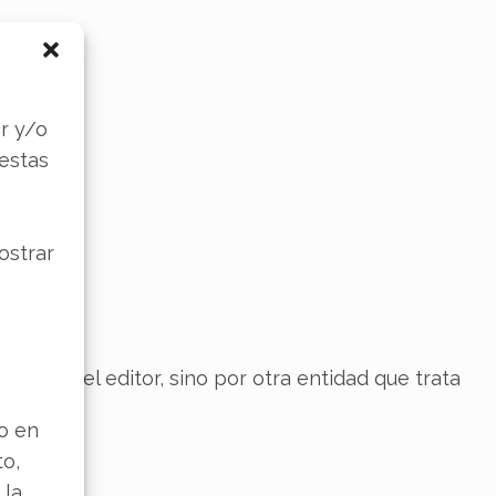
s
r y/o
 estas
ostrar
do por el editor, sino por otra entidad que trata
lo en
to,
 la