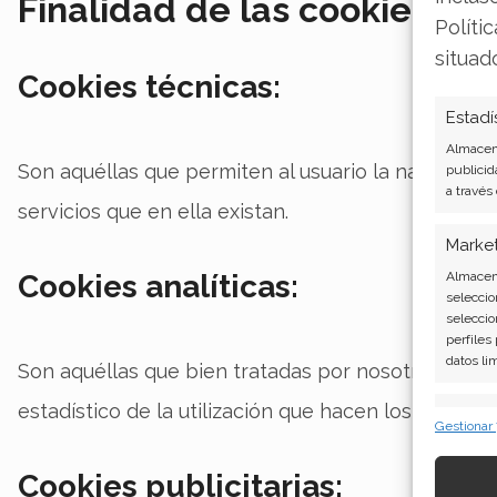
Finalidad de las cookies uti
Políti
situad
Cookies técnicas:
Estadí
Almacena
Son aquéllas que permiten al usuario la navegación
publicid
a través
servicios que en ella existan.
Marke
Almacena
Cookies analíticas:
seleccio
seleccio
perfiles
datos li
Son aquéllas que bien tratadas por nosotros o por t
estadístico de la utilización que hacen los usuarios
Caract
Gestionar
Cotejo y
Vincular
Cookies publicitarias:
informac