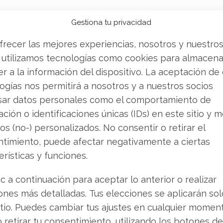
Gestiona tu privacidad
frecer las mejores experiencias, nosotros y nuestro
 utilizamos tecnologías como cookies para almacena
r a la información del dispositivo. La aceptación de
ogías nos permitirá a nosotros y a nuestros socios
UARIO
desde este sitio web.
sar datos personales como el comportamiento de
ción o identificaciones únicas (IDs) en este sitio y m
os (no-) personalizados. No consentir o retirar el
timiento, puede afectar negativamente a ciertas
erísticas y funciones.
usuario desde un equipo o dominio que no es gestiona
ic a continuación para aceptar lo anterior o realizar
ones más detalladas. Tus elecciones se aplicarán so
itio. Puedes cambiar tus ajustes en cualquier momen
o retirar tu consentimiento, utilizando los botones de