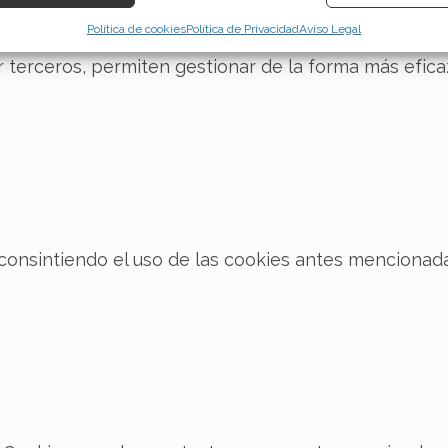
Política de cookies
Política de Privacidad
Aviso Legal
izar la seguridad, evitar y detectar fraudes, y eliminar
, Ofrecer y presentar publicidad y contenido, Guardar y
Siempr
 terceros, permiten gestionar de la forma más eficaz
car las preferencias de privacidad.
consintiendo el uso de las cookies antes mencionada