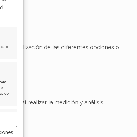
ad
 y la utilización de las diferentes opciones o
cas o
para
de
Uso de
os y así realizar la medición y análisis
e activo
ciones