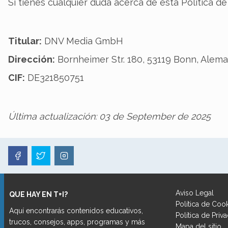
Si tienes cualquier duda acerca de esta Política 
Titular:
DNV Media GmbH
Dirección:
Bornheimer Str. 180, 53119 Bonn, Alema
CIF:
DE321850751
Última actualización: 03 de September de 2025
Aviso Legal
QUE HAY EN T+I?
Política de Coo
Aquí encontrarás contenidos educativos,
Política de Priv
trucos, consejos, apps, programas y más
Mapa del sitio