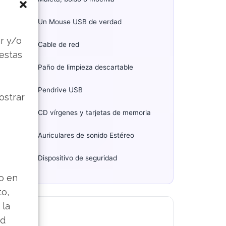
Un Mouse USB de verdad
s
r y/o
Cable de red
 estas
Paño de limpieza descartable
Pendrive USB
ostrar
CD vírgenes y tarjetas de memoria
Auriculares de sonido Estéreo
Dispositivo de seguridad
lo en
to,
 la
ad