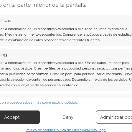
o en la parte inferior de la pantalla.
sticas
isco duro y SSD
r la información en un dispositivo y/o acceder a ella, Medir el rendimiento de la
ad, Medir el rendimiento del contenido, Comprender al público a través de estadísti
menor tamaño que los utilizados en las PC,
 de la combinación de datos procedentes de diferentes fuentes.
scos duros para notebooks
sean, generalmente,
as PC.
ting
r la información en un dispositivo y/o acceder a ella, Uso de datos limitados para
on gran capacidad sólo debe ser considerada en
nar anuncios básicos, Crear perfiles para publicidad personalizada, Utilizar perfiles 
nar la publicidad personalizada, Crear un perfil para personalizar el contenido, Uso 
aumento considerable en el costo de la
 para la selección de contenido personalizado, Desarrollo y mejora de los servicios, 
mitados con el objetivo de seleccionar el contenido.
on la capacidad justa pensando en
erísticas
Siempr
 709 proveedores
Leer más sobre estos propósitos
uedarte corto de espacio. Esto significa
 combinación de datos procedentes de otras fuentes de información,
 diferentes dispositivos, Identificación de dispositivos en función de la
cidad,
con los problemas y el costo extra que
Accept
Deny
Administrar op
ión transmitida de forma automática.
Política de cookies
Política de Privacidad
Aviso Legal