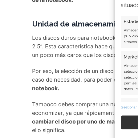
situad
Estadí
Unidad de almacenamiento: D
Almacena
publicid
Los discos duros para notebooks son de 
a través
2.5”. Esta característica hace que
los di
un poco más caros que los discos para l
Marke
Almacena
Por eso, la elección de un disco duro c
seleccio
seleccio
caso de necesidad, para poder evitar un
perfiles
notebook.
datos li
Tampoco debes comprar una notebook c
Caract
Gestionar
economizar, ya que rápidamente puedes q
Cotejo y
Vincular
cambiar el disco por uno de mayor capa
informac
ello significa.