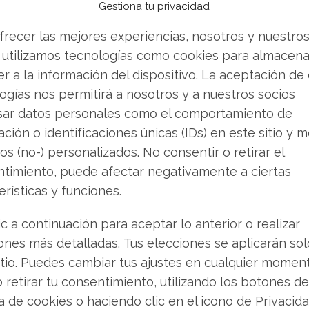
Gestiona tu privacidad
r sea multinúcleo
y cuente con recursos de
frecer las mejores experiencias, nosotros y nuestro
 utilizamos tecnologías como cookies para almacena
ar energía
cuando determinados recursos no
r a la información del dispositivo. La aceptación de
ermite que
la notebook se refrigere mejor
y que
ogías nos permitirá a nosotros y a nuestros socios
sar datos personales como el comportamiento de
ción o identificaciones únicas (IDs) en este sitio y m
os (no-) personalizados. No consentir o retirar el
timiento, puede afectar negativamente a ciertas
erísticas y funciones.
 en celulares y notebooks
en la actualidad es la
 retener más energía por más tiempo, con lo que
ic a continuación para aceptar lo anterior o realizar
la utiliza.
ones más detalladas. Tus elecciones se aplicarán so
itio. Puedes cambiar tus ajustes en cualquier momen
rtantes para cualquier dispositivo móvil, como
o retirar tu consentimiento, utilizando los botones de
eso y no añaden un costo considerable al
precio
ca de cookies o haciendo clic en el icono de Privacid