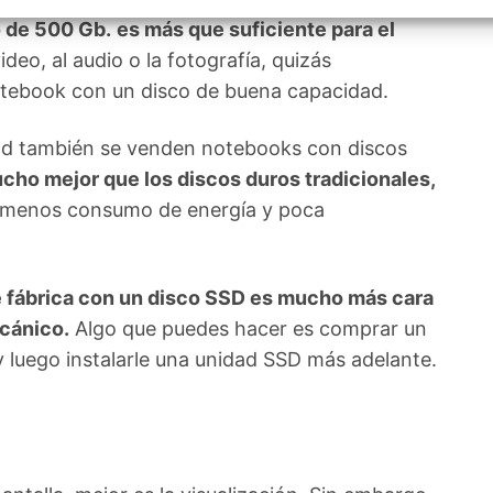
izar la seguridad, evitar y detectar fraudes, y eliminar
, Ofrecer y presentar publicidad y contenido, Guardar y
 de 500 Gb.
es más que suficiente para el
Siempr
car las preferencias de privacidad.
ideo, al audio o la fotografía, quizás
otebook con un disco de buena capacidad.
dad también se venden notebooks con discos
ho mejor que los discos duros tradicionales,
 menos consumo de energía y poca
 fábrica con un disco SSD es mucho más cara
cánico.
Algo que puedes hacer es comprar un
y luego instalarle una unidad SSD más adelante.