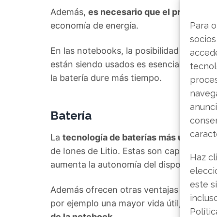
Además,
es necesario que el procesado
economía de energía.
Para o
socios
En las notebooks, la posibilidad de
ahorr
accede
están siendo usados es esencial. Esto p
tecnol
la batería dure más tiempo.
proce
navega
anunci
Batería
consen
caract
La
tecnología de baterías más utilizada
de Iones de Litio. Estas son capaces de
Haz cl
aumenta la autonomía del dispositivo que 
elecci
este s
Además ofrecen otras ventajas muy impo
inclus
por ejemplo una mayor vida útil, poco p
Políti
de la notebook.