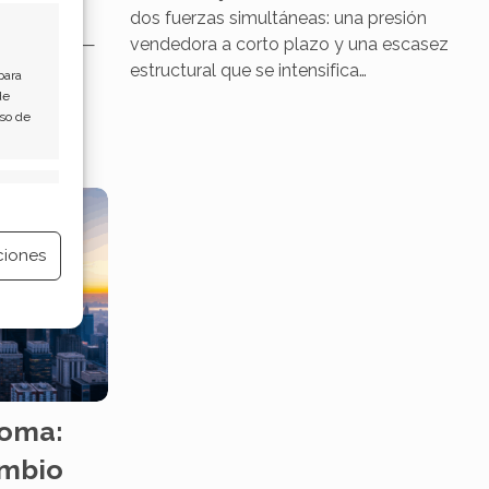
a
dos fuerzas simultáneas: una presión
 de enero —
vendedora a corto plazo y una escasez
estructural que se intensifica…
para
de
Uso de
e activo
ciones
e activo
loma:
ambio