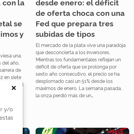
 con la
desde enero: el déficit
de oferta choca con una
tal se
Fed que prepara tres
imos y
subidas de tipos
El mercado de la plata vive una paradoja
que desconcierta a los inversores.
aviesa una
Mientras los fundamentales reflejan un
 del año.
déficit de oferta que se prolonga por
barrera de
sexto año consecutivo, el precio se ha
z en siete
desplomado casi un 51% desde los
n fuerza al
máximos de enero. La semana pasada,
los 60,07
la onza perdió más de un…
o fue una…
s
r y/o
 estas