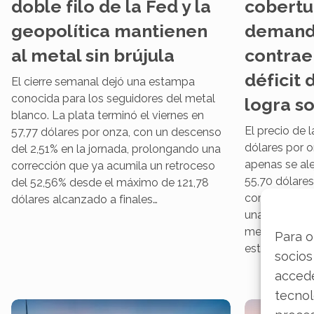
doble filo de la Fed y la
cobertur
geopolítica mantienen
demanda
al metal sin brújula
contrae 
déficit 
El cierre semanal dejó una estampa
conocida para los seguidores del metal
logra so
blanco. La plata terminó el viernes en
El precio de 
57,77 dólares por onza, con un descenso
dólares por o
del 2,51% en la jornada, prolongando una
apenas se ale
corrección que ya acumila un retroceso
55,70 dólares
del 52,56% desde el máximo de 121,78
corrección es 
dólares alcanzado a finales…
una paradoja
mercado padec
Para o
estructural, p
socios
accede
tecnol