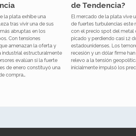
ncia
de Tendencia?
 la plata exhibe una
El mercado de la plata vive 
leza tras vivir una de sus
de fuertes turbulencias este 
 más abruptas en los
con el precio spot del metal
pos. Con tensiones
picado y perdiendo casi 12 d
 que amenazan la oferta y
estadounidenses. Los temor
industrial estructuralmente
recesión y un dólar firme ha
ersores evalúan si la fuerte
relevo a la tensión geopolític
les de enero constituyó una
inicialmente impulsó los prec
 de compra…