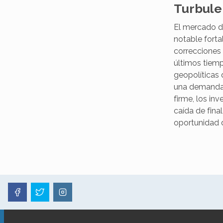
Turbule
El mercado de
notable forta
correcciones
últimos tiem
geopolíticas
una demanda 
firme, los inv
caída de fina
oportunidad