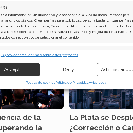
al precioso rebotó más de
tensar los mercados. La caíd
ting
oquetear con la barrera de
acumulada desde el máximo
s. El detonante fue
r la información en un dispositivo y/o acceder a ella, Uso de datos limitados para
116,63 dólares—…
nar anuncios básicos, Crear perfiles para publicidad personalizada, Utilizar perfiles 
una posible tregua entre
nar la publicidad personalizada, Crear un perfil para personalizar el contenido, Uso 
 para la selección de contenido personalizado, Desarrollo y mejora de los servicios, 
mitados con el objetivo de seleccionar el contenido.
erísticas
Siempr
 709 proveedores
Leer más sobre estos propósitos
 combinación de datos procedentes de otras fuentes de información,
 diferentes dispositivos, Identificación de dispositivos en función de la
Accept
Deny
Administrar op
ión transmitida de forma automática.
Política de cookies
Política de Privacidad
Aviso Legal
izar la seguridad, evitar y detectar fraudes, y eliminar
, Ofrecer y presentar publicidad y contenido, Guardar y
Siempr
car las preferencias de privacidad.
iencia de la
La Plata se Desp
Superando la
¿Corrección o C