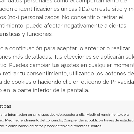
sar datos personales como el comportamiento de
ción o identificaciones únicas (IDs) en este sitio y m
os (no-) personalizados. No consentir o retirar el
timiento, puede afectar negativamente a ciertas
erísticas y funciones.
ic a continuación para aceptar lo anterior o realizar
ones más detalladas. Tus elecciones se aplicarán so
 se aferra a los
La Plata se Desan
itio. Puedes cambiar tus ajustes en cualquier momen
es: el déficit de
Adiós de Powell y
o retirar tu consentimiento, utilizando los botones de
ostiene, pero la
Cobre de Longi 
ca de cookies o haciendo clic en el icono de Privacid
o en la parte inferior de la pantalla.
n y el recorte
la Caída
mitan el repunte
El metal precioso sufre su p
sticas
en semanas. El spot se des
jo un respiro para la plata.
r la información en un dispositivo y/o acceder a ella, Medir el rendimiento de la
de un 3% y perfora los 73,10 
ído a 63 dólares por onza –
ad, Medir el rendimiento del contenido, Comprender al público a través de estadísti
onza, un nivel que no se veí
 de la combinación de datos procedentes de diferentes fuentes.
 bajo desde diciembre de
la escalada geopolítica com