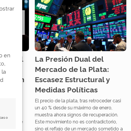
ostrar
lo en
gra: El
La Presión Dual del
to,
 el
Mercado de la Plata:
 la
Agravan
Escasez Estructural y
ad
Medidas Políticas
eor jornada
El precio de la plata, tras retroceder casi
ploma más
un 40 % desde su máximo de enero,
dólares la
muestra ahora signos de recuperación.
cas o
a desde que
Este movimiento no es contradictorio,
enzó a
sino el reflejo de un mercado sometido a