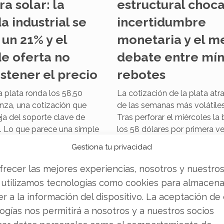
a solar: la
estructural choca
 industrial se
incertidumbre
un 21% y el
monetaria y el me
de oferta no
debate entre mín
stener el precio
rebotes
la plata ronda los 58,50
La cotización de la plata atr
nza, una cotización que
de las semanas más volátiles
ja del soporte clave de
Tras perforar el miércoles la 
. Lo que parece una simple
los 58 dólares por primera ve
en realidad el reflejo de
meses, el metal reaccionó co
Gestiona tu privacidad
 cada vez más tensa: el
día siguiente y escaló hasta 
e un déficit físico
dólares. El detonante del gir
frecer las mejores experiencias, nosotros y nuestro
ero la…
 utilizamos tecnologías como cookies para almacena
r a la información del dispositivo. La aceptación de
ogías nos permitirá a nosotros y a nuestros socios