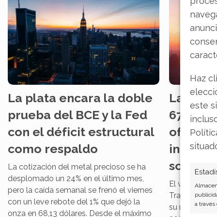
proce
navega
anunci
consen
caract
Haz cl
elecci
La plata encara la doble
La plata
este s
prueba del BCE y la Fed
67 dólar
inclus
con el déficit estructural
oferta s
Políti
situad
como respaldo
inflació
solar li
La cotización del metal precioso se ha
Estadí
desplomado un 24% en el último mes,
El viernes tra
Almacena
pero la caída semanal se frenó el viernes
Tras haber ca
publicid
con un leve rebote del 1% que dejó la
a través
su nivel más
onza en 68,13 dólares. Desde el máximo