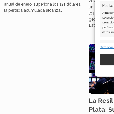
2025– el met
anual de enero, superior a los 121 dólares,
Marke
un 6% hasta c
la pérdida acumulada alcanza…
los 67 dólare
Almacena
seleccio
geopolítico: 
seleccio
Estados…
perfiles
datos li
Caract
Gestionar
Cotejo y
Vincular
informac
Garant
fallos
comuni
La Resil
Plata: 