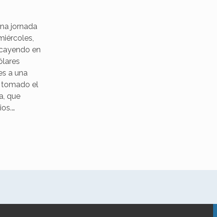
una jornada
miércoles,
 cayendo en
ólares
es a una
n tomado el
a, que
ios.…