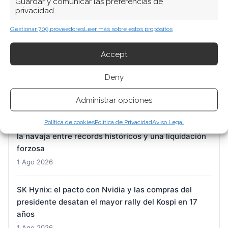
Guardar y comunicar las preferencias de
privacidad.
BYD: el Qin Max carga en cinco minutos mientras la
exportación sostiene a la acción
Gestionar 709 proveedores
Leer más sobre estos propósitos
1 Ago 2026
Accept
Nvidia: el billón que se esfumó por un rumor y la
Deny
calma que devolvieron los gigantes de la nube
1 Ago 2026
Administrar opciones
Política de cookies
Política de Privacidad
Aviso Legal
Micron: el gigante de la memoria que baila al filo de
la navaja entre récords históricos y una liquidación
forzosa
1 Ago 2026
SK Hynix: el pacto con Nvidia y las compras del
presidente desatan el mayor rally del Kospi en 17
años
1 Ago 2026