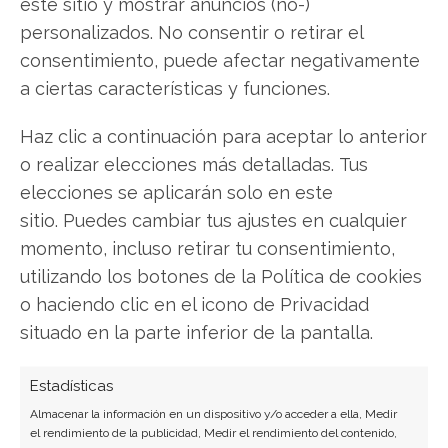
este sitio y mostrar anuncios (no-)
LinkedIn
personalizados. No consentir o retirar el
consentimiento, puede afectar negativamente
Copiar enlace
a ciertas características y funciones.
Haz clic a continuación para aceptar lo anterior
o realizar elecciones más detalladas. Tus
elecciones se aplicarán solo en este
sitio. Puedes cambiar tus ajustes en cualquier
momento, incluso retirar tu consentimiento,
SOBRE EL AUTOR
utilizando los botones de la Política de cookies
Laura Fernández Silva
o haciendo clic en el icono de Privacidad
Analista tecnológica enfocada en innovación digital,
situado en la parte inferior de la pantalla.
comercio electrónico y aplicaciones móviles.
Colaboradora habitual en medios especializados
Estadísticas
del sector tech.
Almacenar la información en un dispositivo y/o acceder a ella, Medir
el rendimiento de la publicidad, Medir el rendimiento del contenido,
Ver todos los artículos →