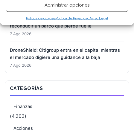
7 Ago 2026
Administrar opciones
BioNTech: Oelkers toma el timón con la misión de
Política de cookies
Política de Privacidad
Aviso Legal
reconducir un barco que pierde fuelle
7 Ago 2026
DroneShield: Citigroup entra en el capital mientras
el mercado digiere una guidance a la baja
7 Ago 2026
CATEGORÍAS
Finanzas
(4.203)
Acciones