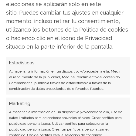
Javier Martínez González
elecciones se aplicarán solo en este
sitio. Puedes cambiar tus ajustes en cualquier
Ingeniero de software convertido en escritor
tecnológico. Analiza las últimas tendencias en
momento, incluso retirar tu consentimiento,
hardware, software empresarial y computación en
utilizando los botones de la Política de cookies
la nube.
o haciendo clic en el icono de Privacidad
situado en la parte inferior de la pantalla.
Ver todos los artículos →
Estadísticas
Almacenar la información en un dispositivo y/o acceder a ella, Medir
el rendimiento de la publicidad, Medir el rendimiento del contenido,
Comprender al público a través de estadísticas o a través de la
combinación de datos procedentes de diferentes fuentes.
Marketing
Almacenar la información en un dispositivo y/o acceder a ella, Uso de
datos limitados para seleccionar anuncios básicos, Crear perfiles para
publicidad personalizada, Utilizar perfiles para seleccionar la
publicidad personalizada, Crear un perfil para personalizar el
BUSCAR
contenido, Uso de perfiles para la selección de contenido