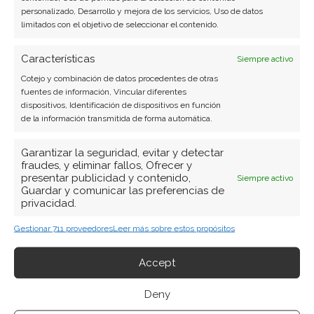
personalizado, Desarrollo y mejora de los servicios, Uso de datos
limitados con el objetivo de seleccionar el contenido.
Características
Siempre activo
Cotejo y combinación de datos procedentes de otras
fuentes de información, Vincular diferentes
ARTÍCULOS RECIENTES
dispositivos, Identificación de dispositivos en función
de la información transmitida de forma automática.
Nvidia: el pulso entre la euforia por el ecosistema y
Garantizar la seguridad, evitar y detectar
la prudencia de los insiders
fraudes, y eliminar fallos, Ofrecer y
8 Ago 2026
presentar publicidad y contenido,
Siempre activo
Guardar y comunicar las preferencias de
privacidad.
Micron: la memoria que vende todo su futuro
mientras el mercado castiga su presente
Gestionar 711 proveedores
Leer más sobre estos propósitos
7 Ago 2026
Accept
BYD: el desafío de sostener el ritmo que exige su
Deny
propio objetivo anual