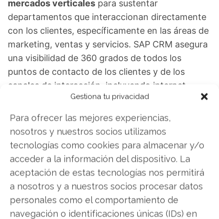
mercados verticales
para sustentar
departamentos que interaccionan directamente
con los clientes, específicamente en las áreas de
marketing, ventas y servicios. SAP CRM asegura
una visibilidad de 360 grados de todos los
puntos de contacto de los clientes y de los
canales de interacción, incluyendo internet,
Gestiona tu privacidad
centros de interacción y socios del canal. La
solución CRM
ofrece poderosos recursos
Para ofrecer las mejores experiencias,
analíticos.
nosotros y nuestros socios utilizamos
tecnologías como cookies para almacenar y/o
Sólo SAP CRM es capaz de:
acceder a la información del dispositivo. La
aceptación de estas tecnologías nos permitirá
Gestionar procesos relacionados con clientes, de
a nosotros y a nuestros socios procesar datos
punta la punta:
SAP CRM asegura la orquestación
personales como el comportamiento de
de todas las tareas relacionadas con los clientes,
navegación o identificaciones únicas (IDs) en
de un departamento a otro, incorporando, de