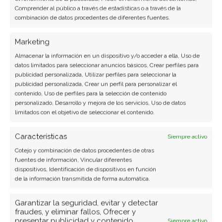
correspondiente retorno sobre la inversión.
Comprender al público a través de estadísticas o a través de la
combinación de datos procedentes de diferentes fuentes.
Con SAP CRM,
su empresa podrá posicionar la
gestión de la relación con los clientes
(CRM) en el
Marketing
centro de su estrategia corporativa.
Almacenar la información en un dispositivo y/o acceder a ella, Uso de
datos limitados para seleccionar anuncios básicos, Crear perfiles para
Beneficios SAP para Empresas
publicidad personalizada, Utilizar perfiles para seleccionar la
publicidad personalizada, Crear un perfil para personalizar el
Productoras
contenido, Uso de perfiles para la selección de contenido
personalizado, Desarrollo y mejora de los servicios, Uso de datos
limitados con el objetivo de seleccionar el contenido.
Producción
:
Como sustituir los distintos
sistemas interconectados
para integrar la
Características
Siempre activo
cadena de suministros. Un fabricante de
Cotejo y combinación de datos procedentes de otras
pequeñas unidades de refrigeración industrial
fuentes de información, Vincular diferentes
dispositivos, Identificación de dispositivos en función
utiliza varios sistemas de gestión, la mayor parte
de la información transmitida de forma automática.
de ellos desarrollada internamente. Sabe que s
u
empresa no podrá crecer si sus sistemas no
Garantizar la seguridad, evitar y detectar
fraudes, y eliminar fallos, Ofrecer y
están integrados.
presentar publicidad y contenido,
Siempre activo