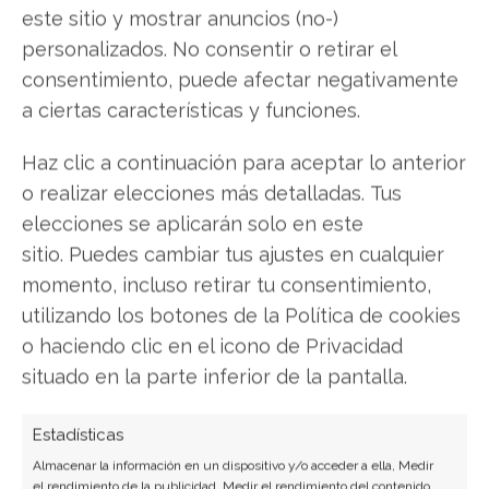
este sitio y mostrar anuncios (no-)
forma transparente, actividades tales como
personalizados. No consentir o retirar el
fulfillment, distribución, facturación y cuentas por
consentimiento, puede afectar negativamente
cobrar.
a ciertas características y funciones.
Suministrar a toda la organización información de
clientes
: La solución SAP CRM
reúne todas las
Haz clic a continuación para aceptar lo anterior
fuentes relevantes de datos de clientes
,
o realizar elecciones más detalladas. Tus
distribuidas por toda la empresa, contribuyendo
elecciones se aplicarán solo en este
para lograr un mejor proceso de toma de
sitio. Puedes cambiar tus ajustes en cualquier
decisiones.
momento, incluso retirar tu consentimiento,
utilizando los botones de la Política de cookies
Ofrecer beneficios inmediatos
: Sólo SAP CRM
permite que las empresas resuelvan, en primer
o haciendo clic en el icono de Privacidad
lugar, las prioridades estratégicas y cumplan con
situado en la parte inferior de la pantalla.
los objetivos más rápidamente.
La solución SAP
CRM puede expandirse gradualmente
y cada
Estadísticas
etapa traerá, de una manera tangible, el
Almacenar la información en un dispositivo y/o acceder a ella, Medir
el rendimiento de la publicidad, Medir el rendimiento del contenido,