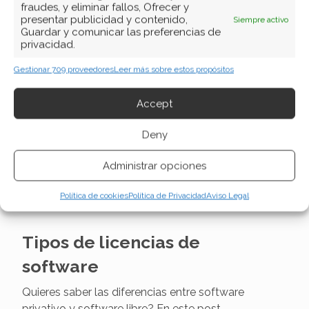
Qué es, para qué sirve y cuáles son las
fraudes, y eliminar fallos, Ofrecer y
aplicaciones que posee una Intranet. Beneficios y
presentar publicidad y contenido,
Siempre activo
Guardar y comunicar las preferencias de
desventajas de la Intranet en empresas.
privacidad.
Gestionar 709 proveedores
Leer más sobre estos propósitos
Los sistemas de información
Accept
en la empresa y su
importancia
Deny
Que es un sistema de información? Su
Administrar opciones
importancia en la empresa. Sistemas de gestión
empresarial. Porque usar SIG en las Pymes.
Política de cookies
Política de Privacidad
Aviso Legal
Tipos de licencias de
software
Quieres saber las diferencias entre software
privativo y software libre? En este post