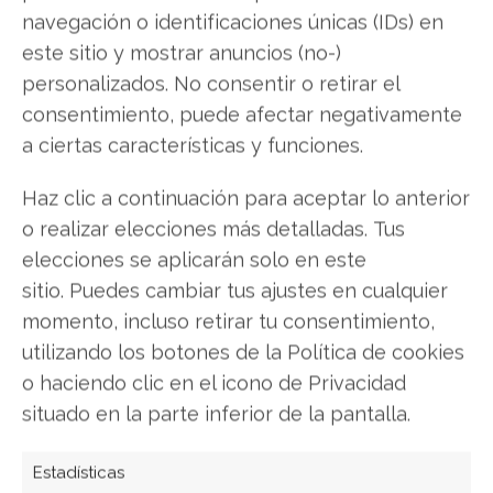
¿Qué es un sistema
navegación o identificaciones únicas (IDs) en
informático?
este sitio y mostrar anuncios (no-)
Si quieres conocer todo sobre los sistemas
personalizados. No consentir o retirar el
informáticos, esta es tu oportunidad. Aquí vas a
consentimiento, puede afectar negativamente
encontrar todo lo necesario para comprender los
a ciertas características y funciones.
conceptos y poder implementarlos con facilidad.
Haz clic a continuación para aceptar lo anterior
o realizar elecciones más detalladas. Tus
Chat interno para empresas:
elecciones se aplicarán solo en este
Descubre su potencial
sitio. Puedes cambiar tus ajustes en cualquier
Las mejores herramientas para estar en contacto
momento, incluso retirar tu consentimiento,
con todo el personal a través de la red local sin
utilizando los botones de la Política de cookies
necesidad de usar Internet.
o haciendo clic en el icono de Privacidad
situado en la parte inferior de la pantalla.
Características de un Sistema
Estadísticas
ERP