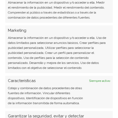
Almacenar la información en un dispositivo y/o acceder a ella, Medir
el rendimiento de la publicidad, Medir el rendimiento del contenido,
En este megapost sobre sistemas ERP podrás
Comprender al público a través de estadísticas o a través de la
encontrar toda la información necesaria acerca de
combinación de datos procedentes de diferentes fuentes.
este tipo de software.
Marketing
Almacenar la información en un dispositivo y/o acceder a ella, Uso de
Tecnología RFID: Tags,
datos limitados para seleccionar anuncios básicos, Crear perfiles para
publicidad personalizada, Utilizar perfiles para seleccionar la
ventajas e implementación
publicidad personalizada, Crear un perfil para personalizar el
contenido, Uso de perfiles para la selección de contenido
En este post repasamos distintos aspectos en
personalizado, Desarrollo y mejora de los servicios, Uso de datos
torno a la tecnología RFID, donde podemos ver
limitados con el objetivo de seleccionar el contenido.
las ventajas de su implementación, al mismo
tiempo que aprendemos a utilizar los tags RFID.
Características
Siempre activo
Cotejo y combinación de datos procedentes de otras
fuentes de información, Vincular diferentes
¿Qué es Intranet? Definición y
dispositivos, Identificación de dispositivos en función
de la información transmitida de forma automática.
uso
Garantizar la seguridad, evitar y detectar