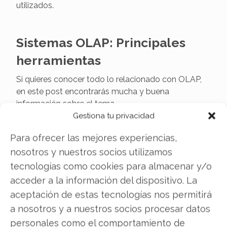
utilizados.
Sistemas OLAP: Principales
herramientas
Si quieres conocer todo lo relacionado con OLAP,
en este post encontrarás mucha y buena
información sobre el tema.
Gestiona tu privacidad
Para ofrecer las mejores experiencias,
¿En qué consiste el sistema
nosotros y nuestros socios utilizamos
MRP y MRP II?
tecnologías como cookies para almacenar y/o
El sistema MRP y MRP II. Elementos que lo
acceder a la información del dispositivo. La
componen, beneficios y mucho más ...
aceptación de estas tecnologías nos permitirá
a nosotros y a nuestros socios procesar datos
personales como el comportamiento de