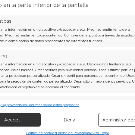
o en la parte inferior de la pantalla.
efurbished
sticas
r la información en un dispositivo y/o acceder a ella, Medir el rendimiento de la
ad, Medir el rendimiento del contenido, Comprender al público a través de estadísti
emplos de por qué un dispositivo puede ser
 de la combinación de datos procedentes de diferentes fuentes.
ting
nes de ventas o demostraciones, como sucede en
r la información en un dispositivo y/o acceder a ella, Uso de datos limitados para
nar anuncios básicos, Crear perfiles para publicidad personalizada, Utilizar perfiles 
nar la publicidad personalizada, Crear un perfil para personalizar el contenido, Uso 
fallas.
 para la selección de contenido personalizado, Desarrollo y mejora de los servicios, 
mitados con el objetivo de seleccionar el contenido.
empaque o en el producto en sí.
erísticas
Siempr
 709 proveedores
Leer más sobre estos propósitos
 combinación de datos procedentes de otras fuentes de información,
s refurbished
 diferentes dispositivos, Identificación de dispositivos en función de la
Accept
Deny
Administrar op
ión transmitida de forma automática.
ctos refurbished o reacondicionados suelen
Política de cookies
Política de Privacidad
Aviso Legal