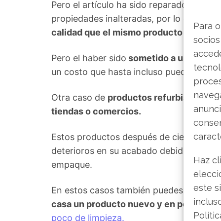
Pero el artículo ha sido reparado en la 
propiedades inalteradas, por lo cual
el m
Para o
calidad que el mismo producto que se 
socios
accede
Pero el haber sido
sometido a un proces
tecnol
un costo que hasta incluso puede llegar 
proce
navega
Otra caso de
productos refurbished son
anunci
tiendas o comercios.
consen
caract
Estos productos después de cierto tie
deterioros en su acabado debido a que se
Haz cl
empaque.
elecci
este s
En estos casos también puedes obtener
inclus
casa un producto nuevo y en perfectas
Políti
poco de limpieza.