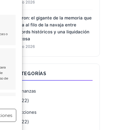
1 Ago 2026
Micron: el gigante de la memoria que
baila al filo de la navaja entre
récords históricos y una liquidación
cas o
forzosa
1 Ago 2026
para
de
CATEGORÍAS
Uso de
Finanzas
e activo
(4.122)
Acciones
ciones
(4.122)