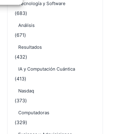
Tecnología y Software
e activo
(683)
Análisis
(671)
Resultados
(432)
IA y Computación Cuántica
(413)
Nasdaq
(373)
Computadoras
(329)