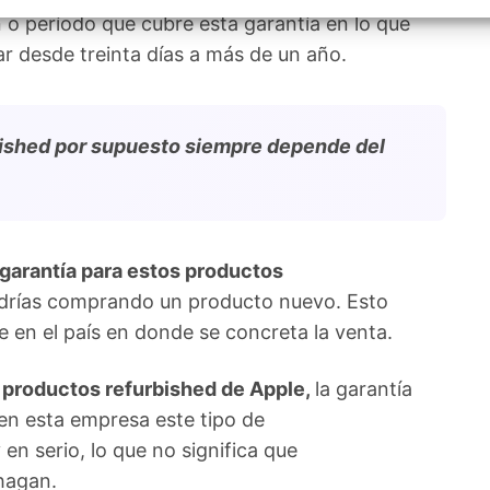
izar la seguridad, evitar y detectar fraudes, y eliminar
 o período que cubre esta garantía en lo que
, Ofrecer y presentar publicidad y contenido, Guardar y
Siempr
car las preferencias de privacidad.
ar desde treinta días a más de un año.
rbished por supuesto siempre depende del
garantía para estos productos
ndrías comprando un producto nuevo. Esto
e en el país en donde se concreta la venta.
 productos refurbished de Apple,
la garantía
 en esta empresa este tipo de
 serio, lo que no significa que
hagan.