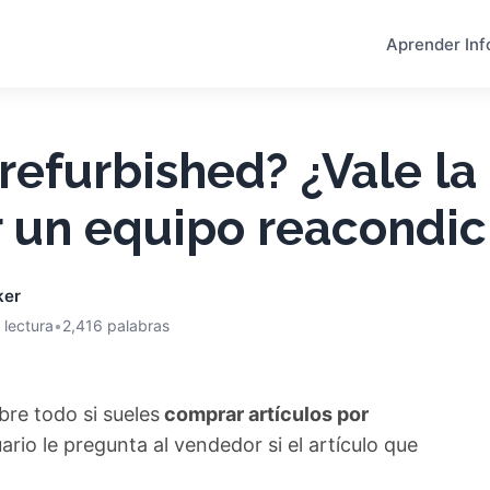
Aprender Inf
refurbished? ¿Vale la
 un equipo reacondic
ker
 lectura
•
2,416 palabras
re todo si sueles
comprar artículos por
io le pregunta al vendedor si el artículo que