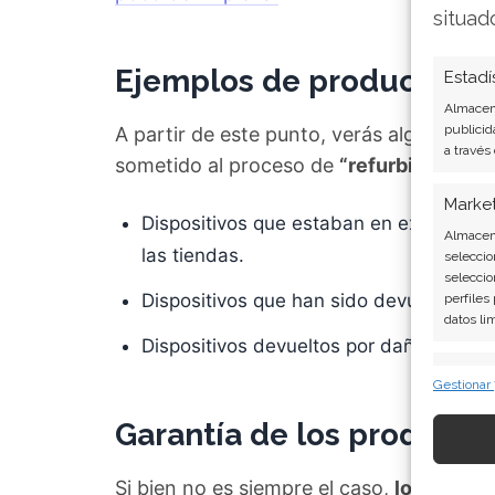
situad
Ejemplos de productos r
Estadí
Almacena
publicid
A partir de este punto, verás algunos ej
a través
sometido al proceso de
“refurbished”.
Marke
Dispositivos que estaban en exhibicio
Almacena
las tiendas.
seleccio
seleccio
Dispositivos que han sido devueltos por 
perfiles
datos li
Dispositivos devueltos por daños en el 
Caract
Gestionar
Cotejo y
Garantía de los producto
Vincular
informac
Si bien no es siempre el caso,
los produ