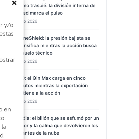
último traspié: la división interna de
la Fed marca el pulso
s
1 Ago 2026
r y/o
 estas
DroneShield: la presión bajista se
intensifica mientras la acción busca
un suelo técnico
ostrar
1 Ago 2026
BYD: el Qin Max carga en cinco
minutos mientras la exportación
sostiene a la acción
1 Ago 2026
lo en
to,
Nvidia: el billón que se esfumó por un
rumor y la calma que devolvieron los
 la
gigantes de la nube
ad