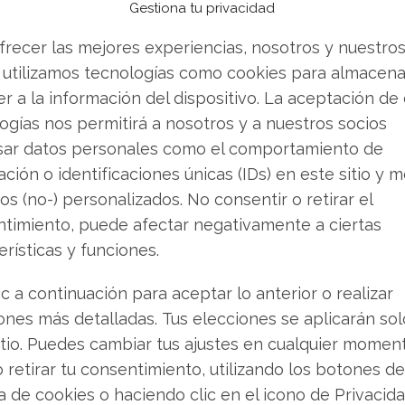
fábrica bajo estrictos procesos para mantener sus
Gestiona tu privacidad
ismo conserva las mismas características y
frecer las mejores experiencias, nosotros y nuestro
comercializa nuevo.
 utilizamos tecnologías como cookies para almacena
r a la información del dispositivo. La aceptación de
o de refurbished,
hace posible que se venda a
ogías nos permitirá a nosotros y a nuestros socios
a alcanzar el 50 % de descuento.
sar datos personales como el comportamiento de
ción o identificaciones únicas (IDs) en este sitio y m
 aquellos que han estado en exhibición en
os (no-) personalizados. No consentir o retirar el
timiento, puede afectar negativamente a ciertas
erísticas y funciones.
mpo pueden haber sufrido marcas o pequeños
 exhiben sin la protección que les confiere su
ic a continuación para aceptar lo anterior o realizar
ones más detalladas. Tus elecciones se aplicarán so
itio. Puedes cambiar tus ajustes en cualquier momen
 un descuento muy importante,
y te llevarás a
o retirar tu consentimiento, utilizando los botones de
 condiciones
al cual quizás sólo
necesite un
ca de cookies o haciendo clic en el icono de Privacid