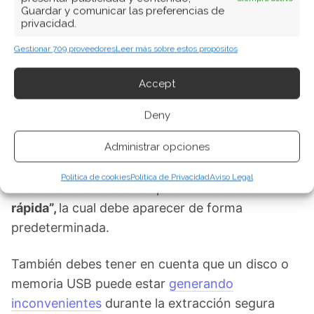
Dispositivo”,
lo que debes hacer es pulsar
Guardar y comunicar las preferencias de
sobre
“Propiedades”.
privacidad.
Gestionar 709 proveedores
Leer más sobre estos propósitos
Se desplegará una ventana en la cual
Accept
encontrarás diversas opciones de configuración
del dispositivo USB.
Deny
Administrar opciones
Dirigete a la pestaña
“Directivas”
y corrobora
que en la sección de
“Directiva de extracción
”
Política de cookies
Política de Privacidad
Aviso Legal
se encuentre tildada la opción
“Extracción
rápida”,
la cual debe aparecer de forma
predeterminada.
También debes tener en cuenta que un disco o
memoria USB puede estar
generando
inconvenientes
durante la extracción segura