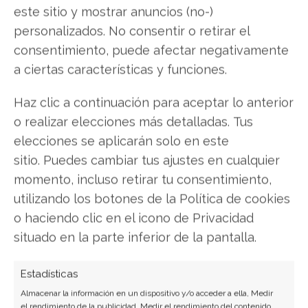
este sitio y mostrar anuncios (no-)
personalizados. No consentir o retirar el
Paso 9
consentimiento, puede afectar negativamente
En el cuadro que se despliega pulsa sobre la
a ciertas características y funciones.
opción
“Desinstalar dispositivo”.
Haz clic a continuación para aceptar lo anterior
Luego deberás confirmar esta operación,
o realizar elecciones más detalladas. Tus
pulsando en el botón
“Aceptar”
del cuadro que
elecciones se aplicarán solo en este
se despliega.
sitio. Puedes cambiar tus ajustes en cualquier
momento, incluso retirar tu consentimiento,
Paso 10
utilizando los botones de la Política de cookies
o haciendo clic en el icono de Privacidad
Lo siguiente será aguardar el tiempo que el
situado en la parte inferior de la pantalla.
sistema necesite para realizar este proceso, que
pueden ser algunos segundos o incluso minutos.
Estadísticas
Almacenar la información en un dispositivo y/o acceder a ella, Medir
Luego ya podrás
quitar el disco o unidad USB de
el rendimiento de la publicidad, Medir el rendimiento del contenido,