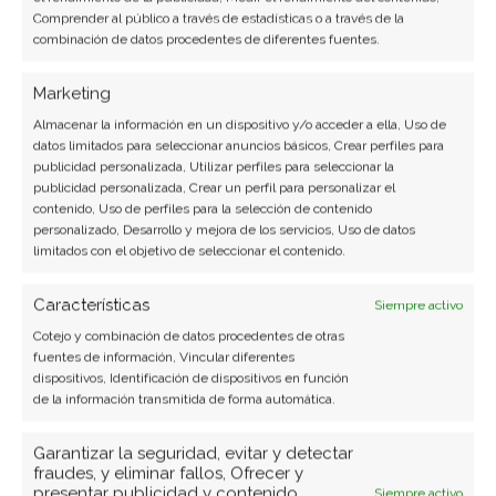
la computadora
sin mayores inconvenientes.
Comprender al público a través de estadísticas o a través de la
combinación de datos procedentes de diferentes fuentes.
Ten en cuenta que para no volver a tener este
Marketing
inconveniente, tendrías que asegurarte que
este
Almacenar la información en un dispositivo y/o acceder a ella, Uso de
tipo de dispositivos USB se encuentre
datos limitados para seleccionar anuncios básicos, Crear perfiles para
configurado
de forma tal que de manera
publicidad personalizada, Utilizar perfiles para seleccionar la
publicidad personalizada, Crear un perfil para personalizar el
predeterminada el sistema te permita extraerlo
contenido, Uso de perfiles para la selección de contenido
de la forma correcta.
personalizado, Desarrollo y mejora de los servicios, Uso de datos
limitados con el objetivo de seleccionar el contenido.
Para ello debes repetir los pasos mencionados
Características
Siempre activo
anteriormente, es decir:
Cotejo y combinación de datos procedentes de otras
fuentes de información, Vincular diferentes
dispositivos, Identificación de dispositivos en función
de la información transmitida de forma automática.
Accede al dispositivo USB a través del
“Administrador de Dispositivos”,
pero en
Garantizar la seguridad, evitar y detectar
lugar de pulsar en la opción
“Desinstalar
fraudes, y eliminar fallos, Ofrecer y
presentar publicidad y contenido,
Siempre activo