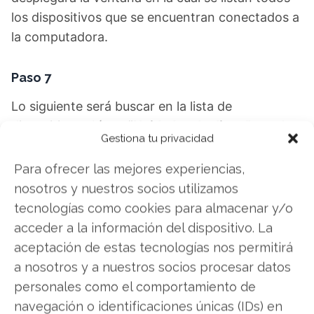
los dispositivos que se encuentran conectados a
la computadora.
Paso 7
Lo siguiente será buscar en la lista de
dispositivos el ítem
“Unidades de disco”,
y pulsar
Gestiona tu privacidad
en la flecha para que se desplieguen todos los
discos y memorias de almacenamiento
Para ofrecer las mejores experiencias,
conectados a la PC.
nosotros y nuestros socios utilizamos
tecnologías como cookies para almacenar y/o
Paso 8
acceder a la información del dispositivo. La
aceptación de estas tecnologías nos permitirá
Entre ellos encontrarás la unidad USB que
a nosotros y a nuestros socios procesar datos
deseas extraer.
personales como el comportamiento de
navegación o identificaciones únicas (IDs) en
Pulsa sobre ella con el botón derecho del mouse.