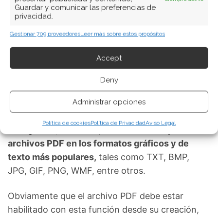
Guardar y comunicar las preferencias de
privacidad.
Con Cool PDF Reader tendrás las funciones
Gestionar 709 proveedores
Leer más sobre estos propósitos
necesarias para
leer documentos PDF.
En ello
reside precisamente la ventaja más destacable
Accept
de la aplicación. Pero hay una pequeña
diferencia con Sumatra PDF.
Deny
Cool PDF Reader,
Administrar opciones
además de las opciones
mínimas, como herramientas de zoom y
Política de cookies
Política de Privacidad
Aviso Legal
navegación, ofrece la posibilidad de
exportar
archivos PDF en los formatos gráficos y de
texto más populares,
tales como TXT, BMP,
JPG, GIF, PNG, WMF, entre otros.
Obviamente que el archivo PDF debe estar
habilitado con esta función desde su creación,