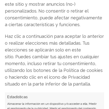
En este sentido Nitro PDF ofrece soporte para
este sitio y mostrar anuncios (no-)
este tipo de pantallas, por lo cual la
navegación
personalizados. No consentir o retirar el
de un PDF
con los dedos será mucho más
consentimiento, puede afectar negativamente
cómoda.
a ciertas características y funciones.
Además tiene soporte para hacer anotaciones
Haz clic a continuación para aceptar lo anterior
en el PDF, una opción interesante cuando haces
o realizar elecciones más detalladas. Tus
trabajo en equipo.
elecciones se aplicarán solo en este
sitio. Puedes cambiar tus ajustes en cualquier
Lamentablemente, Nitro PDF no ofrece ningún
momento, incluso retirar tu consentimiento,
tipo de soporte para el rellenado o la
firma de
utilizando los botones de la Política de cookies
documentos PDF
. Además, no permite hacer
o haciendo clic en el icono de Privacidad
búsquedas de texto en el documento, lo cual es
situado en la parte inferior de la pantalla.
un hecho imperdonable, ya que es algo muy
básico.
Estadísticas
Almacenar la información en un dispositivo y/o acceder a ella, Medir
Si quieres estas
funciones “Premium”,
tendrás
el rendimiento de la publicidad, Medir el rendimiento del contenido,