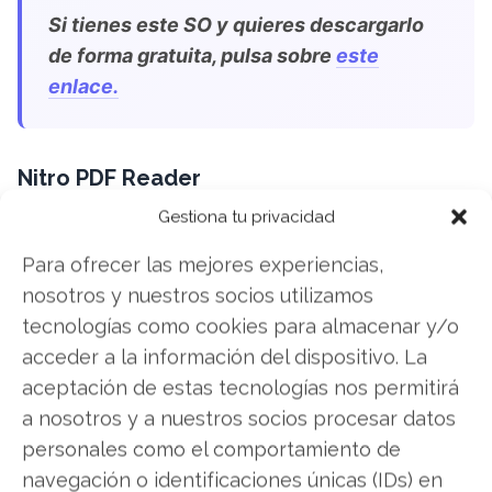
Si tienes este SO y quieres descargarlo
de forma gratuita, pulsa sobre
este
enlace.
Nitro PDF Reader
Gestiona tu privacidad
Un viejo conocido en este ramo. Este
lector
gratuito de PDF
ofrece algunas características
Para ofrecer las mejores experiencias,
bastante interesantes, sobre todo para aquellos
nosotros y nuestros socios utilizamos
con computadoras con pantallas táctiles.
tecnologías como cookies para almacenar y/o
acceder a la información del dispositivo. La
Además cuenta con una interfaz bastante similar
aceptación de estas tecnologías nos permitirá
a la de Office, por lo cual su uso cómodo está
a nosotros y a nuestros socios procesar datos
garantizado.
personales como el comportamiento de
navegación o identificaciones únicas (IDs) en