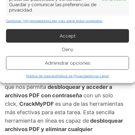
Guardar y comunicar las preferencias de
privacidad.
A partir de este punto, conoceremos algunas
excelentes herramientas con las que es posible
Gestionar 709 proveedores
Leer más sobre estos propósitos
saltarse la protección de los archivos PDF.
Accept
Aplicaciones en línea para
Deny
desbloquear la contraseña de
Administrar opciones
archivos PDF
Política de cookies
Política de Privacidad
Aviso Legal
En el caso de que necesitemos una aplicación
que nos permita
desbloquear y acceder a
archivos PDF con contraseña
con un solo
click,
CrackMyPDF
es una de las herramientas
más efectivas para esta tarea. Esta sencilla
herramienta en línea es capaz de
desbloquear
archivos PDF y eliminar cualquier