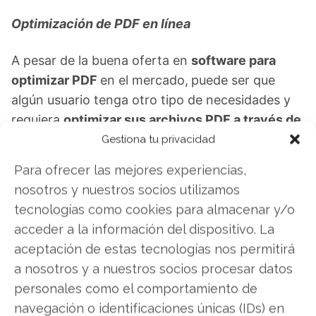
Optimización de PDF en línea
A pesar de la buena oferta en
software para
optimizar PDF
en el mercado,
puede ser que
algún usuario tenga otro tipo de necesidades y
requiera
optimizar sus archivos PDF a través de
Internet.
Para ello existen varias opciones, sin
Gestiona tu privacidad
embargo, existe un sitio web para optimizar PDF
Para ofrecer las mejores experiencias,
que se destaca por su facilidad de uso y calidad
nosotros y nuestros socios utilizamos
de optimización.
tecnologías como cookies para almacenar y/o
acceder a la información del dispositivo. La
Este no es otro que
SmallPDF
, el cual nos
aceptación de estas tecnologías nos permitirá
permite
achicar un PDF
simplemente
a nosotros y a nuestros socios procesar datos
arrastrando nuestro documento hacia su
personales como el comportamiento de
interfaz, tras lo cual el sistema comenzará con la
navegación o identificaciones únicas (IDs) en
conversión para a los pocos