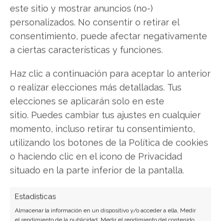
este sitio y mostrar anuncios (no-)
segundos devolvernos el archivo PDF ya
personalizados. No consentir o retirar el
optimizado.
consentimiento, puede afectar negativamente
a ciertas características y funciones.
Sin embargo, la
optimización de archivos PDF
en línea
tiene su desventaja, y una muy
Haz clic a continuación para aceptar lo anterior
importante. Está limitado en tamaño. No en
o realizar elecciones más detalladas. Tus
capacidad que nos ofrece el sitio,
sino en que a
elecciones se aplicarán solo en este
más grande el archivo PDF que tenemos que
sitio. Puedes cambiar tus ajustes en cualquier
optimizar, mayor es el tiempo de carga del
momento, incluso retirar tu consentimiento,
mismo,
y en archivos PDF muy pesados, esto
utilizando los botones de la Política de cookies
puede tardar bastante tiempo.
o haciendo clic en el icono de Privacidad
situado en la parte inferior de la pantalla.
Si no tenemos necesidad de optimizar archivos
muy grandes, entonces
SmallPDF es una buena
Estadísticas
alternativa para reducir el tamaño de un PDF
Almacenar la información en un dispositivo y/o acceder a ella, Medir
online.
Además cabe destacar que es
el rendimiento de la publicidad, Medir el rendimiento del contenido,