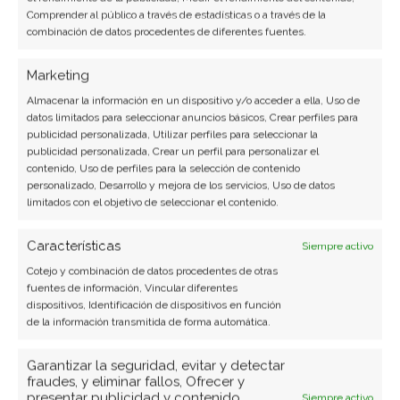
completamente gratuito.
Comprender al público a través de estadísticas o a través de la
combinación de datos procedentes de diferentes fuentes.
Si lo deseas, puedes acceder a
Marketing
SmallPDF
pulsando sobre este enlace.
Almacenar la información en un dispositivo y/o acceder a ella, Uso de
datos limitados para seleccionar anuncios básicos, Crear perfiles para
publicidad personalizada, Utilizar perfiles para seleccionar la
Como desbloquear archivos PDF
publicidad personalizada, Crear un perfil para personalizar el
con contraseña
contenido, Uso de perfiles para la selección de contenido
personalizado, Desarrollo y mejora de los servicios, Uso de datos
limitados con el objetivo de seleccionar el contenido.
Muchas veces hemos visto cómo se nos
escapaba de las manos la oportunidad de
Características
Siempre activo
estudiar
un archivo PDF gracias a que este
Cotejo y combinación de datos procedentes de otras
incorpora algún tipo de protección o restricción
fuentes de información, Vincular diferentes
dispositivos, Identificación de dispositivos en función
por contraseña.
Este sistema puede causar
de la información transmitida de forma automática.
muchos problemas, sobre todo cuando se trata
de la necesidad de acceder a la información
Garantizar la seguridad, evitar y detectar
fraudes, y eliminar fallos, Ofrecer y
contenida en el documento sin conexión.
presentar publicidad y contenido,
Siempre activo