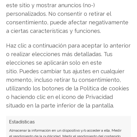
este sitio y mostrar anuncios (no-)
Microsoft Excel
personalizados. No consentir o retirar el
consentimiento, puede afectar negativamente
Google Spreadsheet
a ciertas características y funciones.
Software de base de datos
Haz clic a continuación para aceptar lo anterior
o realizar elecciones más detalladas. Tus
Son utilizados
para crear y administrar una base
elecciones se aplicarán solo en este
de datos.
Estos programas permiten mantener
sitio. Puedes cambiar tus ajustes en cualquier
organizados los datos, procesarlos y obtener
momento, incluso retirar tu consentimiento,
resultados:
utilizando los botones de la Política de cookies
Ejemplos de bases de datos:
o haciendo clic en el icono de Privacidad
situado en la parte inferior de la pantalla.
MS Access
Estadísticas
MySQL
Almacenar la información en un dispositivo y/o acceder a ella, Medir
SQL Server
el rendimiento de la publicidad, Medir el rendimiento del contenido,