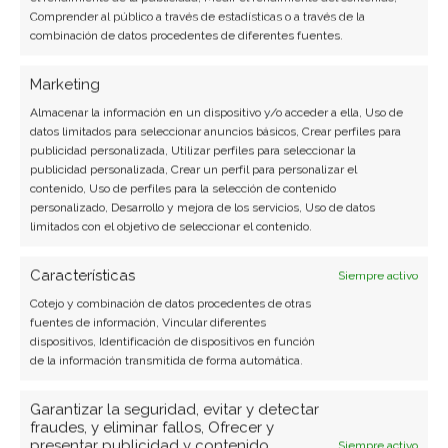
Comprender al público a través de estadísticas o a través de la
MaríaDB
combinación de datos procedentes de diferentes fuentes.
Marketing
Programas IDE
Almacenar la información en un dispositivo y/o acceder a ella, Uso de
Básicamente son programas para crear
datos limitados para seleccionar anuncios básicos, Crear perfiles para
publicidad personalizada, Utilizar perfiles para seleccionar la
programas, en donde el programador,
haciendo
publicidad personalizada, Crear un perfil para personalizar el
uso de un lenguaje de programación escribe el
contenido, Uso de perfiles para la selección de contenido
personalizado, Desarrollo y mejora de los servicios, Uso de datos
código que luego será interpretado por la
limitados con el objetivo de seleccionar el contenido.
computadora
. La compilación de este código,
dará como resultado un
programa informático
Características
Siempre activo
ejecutable.
Cotejo y combinación de datos procedentes de otras
fuentes de información, Vincular diferentes
dispositivos, Identificación de dispositivos en función
Ejemplos de IDEs:
de la información transmitida de forma automática.
Visual Studio
Garantizar la seguridad, evitar y detectar
fraudes, y eliminar fallos, Ofrecer y
Android Studio
presentar publicidad y contenido,
Siempre activo