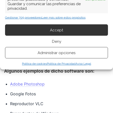
Guardar y comunicar las preferencias de
privacidad.
NetBeans
Gestionar 709 proveedores
Leer más sobre estos propósitos
Programas multimedia
Accept
Programas que pueden
reproducir, crear y
grabar imágenes, audio y archivos de video.
Deny
Utilizados para animación, edición de video,
Administrar opciones
gráficos y edición de imágenes.
Política de cookies
Política de Privacidad
Aviso Legal
Algunos ejemplos de dicho software son:
Adobe Photoshop
Google Fotos
Reproductor VLC
Reproductor de Windows