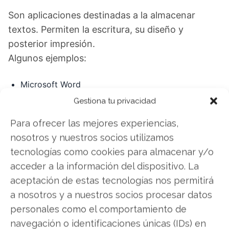
Son aplicaciones destinadas a la almacenar
textos. Permiten la escritura, su diseño y
posterior impresión.
Algunos ejemplos:
Microsoft Word
Apple iWork-Pages
Gestiona tu privacidad
Documentos de Google
Para ofrecer las mejores experiencias,
nosotros y nuestros socios utilizamos
Hojas de Cálculo
tecnologías como cookies para almacenar y/o
acceder a la información del dispositivo. La
Utilizadas para organizar datos y realizar análisis
aceptación de estas tecnologías nos permitirá
financieros. Se utiliza en la mayoría de las
a nosotros y a nuestros socios procesar datos
empresas, desde pequeñas hasta grandes.
personales como el comportamiento de
navegación o identificaciones únicas (IDs) en
Ejemplos de hojas de cálculo: