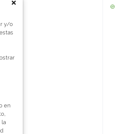
s
r y/o
 estas
ostrar
lo en
to,
 la
ad