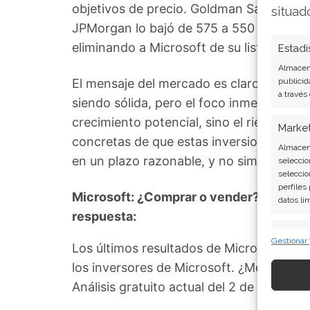
objetivos de precio. Goldman Sachs lo r
situad
JPMorgan lo bajó de 575 a 550 dólares. 
eliminando a Microsoft de su lista de "To
Estadí
Almacena
El mensaje del mercado es claro y unánim
publicid
a través
siendo sólida, pero el foco inmediato ha 
crecimiento potencial, sino el riesgo de
Marke
concretas de que estas inversiones histó
Almacena
en un plazo razonable, y no simplemente
seleccio
seleccio
perfiles
Microsoft: ¿Comprar o vender? El nuevo 
datos li
respuesta:
Caract
Gestionar
Los últimos resultados de Microsoft son
Cotejo y
los inversores de Microsoft. ¿Merece la
Vincular
informac
Análisis gratuito actual del 2 de agosto