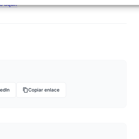
izar la seguridad, evitar y detectar fraudes, y eliminar
s aquí!
, Ofrecer y presentar publicidad y contenido, Guardar y
Siempr
car las preferencias de privacidad.
kedIn
Copiar enlace