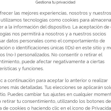
menos hasta junio de 2026.
Gestiona tu privacidad
to tangible incluso en Azure, el motor de
frecer las mejores experiencias, nosotros y nuestro
ocio en la nube creció un 38% (ajustado por
 utilizamos tecnologías como cookies para almacena
saceleración. La paradoja reside en que la
r a la información del dispositivo. La aceptación de
nunca. Los ingresos futuros comprometidos
ogías nos permitirá a nosotros y a nuestros socios
n un 110%, hasta los 625.000 millones de
sar datos personales como el comportamiento de
 está vinculada a compromisos con OpenAI. El
ción o identificaciones únicas (IDs) en este sitio y m
ientes, sino la disponibilidad de hardware para
os (no-) personalizados. No consentir o retirar el
timiento, puede afectar negativamente a ciertas
erísticas y funciones.
a el tono del optimismo
ic a continuación para aceptar lo anterior o realizar
ones más detalladas. Tus elecciones se aplicarán so
e análisis no se hizo esperar. Aunque bancos
itio. Puedes cambiar tus ajustes en cualquier momen
ieron sus recomendaciones positivas
o retirar tu consentimiento, utilizando los botones de
te), recortaron de forma significativa sus
ca de cookies o haciendo clic en el icono de Privacid