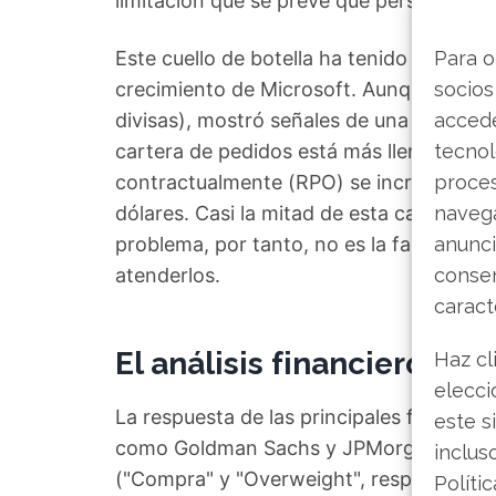
limitación que se prevé que persista al 
Este cuello de botella ha tenido un impac
Para o
crecimiento de Microsoft. Aunque su neg
socios
divisas), mostró señales de una ligera de
accede
cartera de pedidos está más llena que 
tecnol
contractualmente (RPO) se incrementaro
proce
dólares. Casi la mitad de esta cantidad
navega
problema, por tanto, no es la falta de cl
anunci
atenderlos.
consen
caract
El análisis financiero baj
Haz cl
elecci
La respuesta de las principales firmas d
este s
como Goldman Sachs y JPMorgan mantuv
inclus
("Compra" y "Overweight", respectivamen
Políti