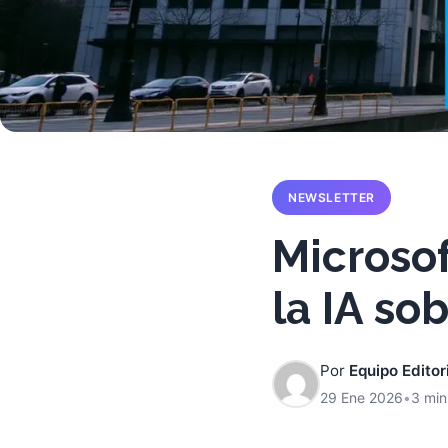
NEWSLETTER
Microsof
la IA so
Por
Equipo Editor
29 Ene 2026
•
3 min