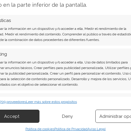
edujo de 655 a 600 dólares, mientras que
o en la parte inferior de la pantalla.
Morgan Stanley fue un paso más allá,
p Pick".
sticas
r la información en un dispositivo y/o acceder a ella, Medir el rendimiento de la
e. La narrativa de inversión a largo plazo sigue
ad, Medir el rendimiento del contenido, Comprender al público a través de estadísti
 de la combinación de datos procedentes de diferentes fuentes.
cambiado. La prioridad ya no es solo el
 ejecución. Los inversores exigen ahora pruebas
ting
ricas se traducirán en un crecimiento rentable
r la información en un dispositivo y/o acceder a ella, Uso de datos limitados para
 en una base de costes inflada.
nar anuncios básicos, Crear perfiles para publicidad personalizada, Utilizar perfiles 
nar la publicidad personalizada, Crear un perfil para personalizar el contenido, Uso 
 para la selección de contenido personalizado, Desarrollo y mejora de los servicios, 
Análisis de Microsoft del 2 de agosto tiene la
mitados con el objetivo de seleccionar el contenido.
erísticas
Siempr
 709 proveedores
Leer más sobre estos propósitos
 contundentes: Acción inmediata requerida para
 combinación de datos procedentes de otras fuentes de información,
 pena invertir o es momento de vender? En el
 diferentes dispositivos, Identificación de dispositivos en función de la
Accept
Deny
Administrar op
ión transmitida de forma automática.
 descubrirá exactamente qué hacer.
Política de cookies
Política de Privacidad
Aviso Legal