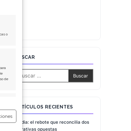
cas o
BUSCAR
para
de
Uso de
e activo
ARTÍCULOS RECIENTES
ciones
Nvidia: el rebote que reconcilia dos
narrativas opuestas