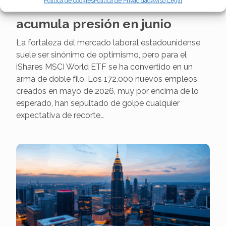
Política de cookies
Política de Privacidad
Aviso Legal
iShares MSCI World URTH
acumula presión en junio
La fortaleza del mercado laboral estadounidense
suele ser sinónimo de optimismo, pero para el
iShares MSCI World ETF se ha convertido en un
arma de doble filo. Los 172.000 nuevos empleos
creados en mayo de 2026, muy por encima de lo
esperado, han sepultado de golpe cualquier
expectativa de recorte…