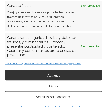
más convulsas de su historia reciente. La
Características
Siempre activo
compañía presentó unos resultados trimestrales
Cotejo y combinación de datos procedentes de otras
récord, con ingresos de 22.200 millones de dólares
fuentes de información, Vincular diferentes
en el segundo trimestre fiscal de 2026 —un 48%
dispositivos, Identificación de dispositivos en función
más que el año anterior—, pero la reacción del
de la información transmitida de forma automática.
mercado fue un desplome de…
Garantizar la seguridad, evitar y detectar
fraudes, y eliminar fallos, Ofrecer y
presentar publicidad y contenido,
Siempre activo
Guardar y comunicar las preferencias de
privacidad.
Gestionar 709 proveedores
Leer más sobre estos propósitos
Accept
Deny
Empleo récord, tipos
Administrar opciones
inamovibles y aranceles: el