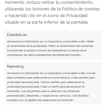
momento, incluso retirar tu consentimiento,
utilizando los botones de la Política de cookies
o haciendo clic en el icono de Privacidad
situado en la parte inferior de la pantalla.
Estadísticas
Almacenar la información en un dispositivo y/o acceder a ella, Medir
el rendimiento de la publicidad, Medir el rendimiento del contenido,
Comprender al público a través de estadísticas o a través de la
combinación de datos procedentes de diferentes fuentes.
Broadcom se reinventa como
Marketing
'solo chips' y sufre el mayor
Almacenar la información en un dispositivo y/o acceder a ella, Uso de
castigo bursátil en años, pero
datos limitados para seleccionar anuncios básicos, Crear perfiles para
publicidad personalizada, Utilizar perfiles para seleccionar la
la mayoría de los analistas
publicidad personalizada, Crear un perfil para personalizar el
contenido, Uso de perfiles para la selección de contenido
mantienen la fe
personalizado, Desarrollo y mejora de los servicios, Uso de datos
limitados con el objetivo de seleccionar el contenido.
Broadcom ha completado una de las semanas