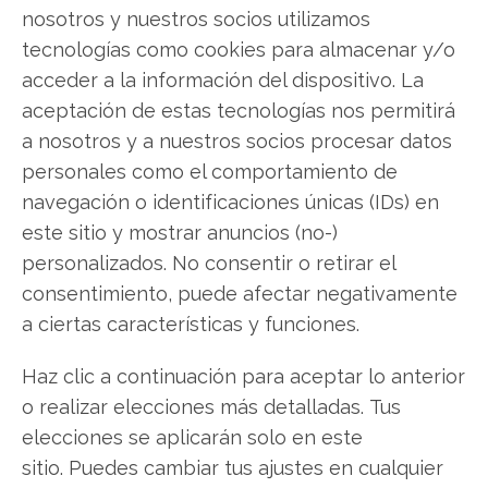
nosotros y nuestros socios utilizamos
tecnologías como cookies para almacenar y/o
acceder a la información del dispositivo. La
aceptación de estas tecnologías nos permitirá
a nosotros y a nuestros socios procesar datos
iShares MSCI World ETF: la
personales como el comportamiento de
triple prueba de la inflación,
navegación o identificaciones únicas (IDs) en
este sitio y mostrar anuncios (no-)
SpaceX y la Fed tras el
personalizados. No consentir o retirar el
desplome del viernes
consentimiento, puede afectar negativamente
El iShares MSCI World ETF cerró el viernes con un
a ciertas características y funciones.
desplome del 2,57%, hasta los 200,38 dólares, su
mayor caída diaria en semanas. Detrás del golpe
Haz clic a continuación para aceptar lo anterior
se combinaron dos factores: un dato de empleo
o realizar elecciones más detalladas. Tus
estadounidense muy superior a lo esperado y un
elecciones se aplicarán solo en este
vendaval en el sector tecnológico desatado por
sitio. Puedes cambiar tus ajustes en cualquier
Broadcom.…