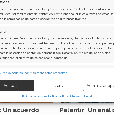
sticas
caminos divergentes para cap
a semana tras los
r la información en un dispositivo y/o acceder a ella, Medir el rendimiento de la
El anuncio de Apple de transf
el inversor Michael Burry,
ad, Medir el rendimiento del contenido, Comprender al público a través de estadísti
en una plataforma abierta ha 
denaron una venta masiva
 de la combinación de datos procedentes de diferentes fuentes.
detonante de una semana c
movimientos, que van desde 
ting
clave hasta…
r la información en un dispositivo y/o acceder a ella, Uso de datos limitados para
nar anuncios básicos, Crear perfiles para publicidad personalizada, Utilizar perfiles 
nar la publicidad personalizada, Crear un perfil para personalizar el contenido, Uso 
 para la selección de contenido personalizado, Desarrollo y mejora de los servicios, 
mitados con el objetivo de seleccionar el contenido.
erísticas
Siempr
 709 proveedores
Leer más sobre estos propósitos
 combinación de datos procedentes de otras fuentes de información,
 diferentes dispositivos, Identificación de dispositivos en función de la
Accept
Deny
Administrar op
ión transmitida de forma automática.
Política de cookies
Política de Privacidad
Aviso Legal
izar la seguridad, evitar y detectar fraudes, y eliminar
, Ofrecer y presentar publicidad y contenido, Guardar y
Siempr
r: Un acuerdo
Palantir: Un análi
car las preferencias de privacidad.