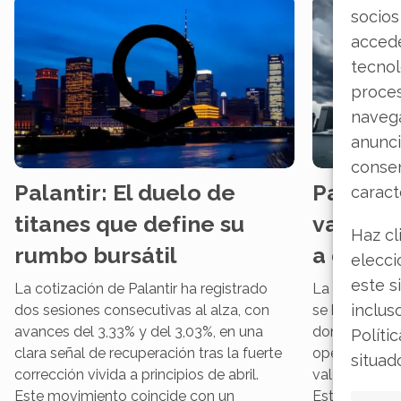
socios
accede
tecnol
proce
navega
anunci
consen
Palantir: El duelo de
Palantir
caract
titanes que define su
valorac
Haz cl
rumbo bursátil
a dos gi
elecci
este s
La cotización de Palantir ha registrado
La cotización
inclus
dos sesiones consecutivas al alza, con
se ha conver
avances del 3,33% y del 3,03%, en una
donde se enf
Políti
clara señal de recuperación tras la fuerte
operativo de
situad
corrección vivida a principios de abril.
valoración c
Este movimiento coincide con un
Esta tensión