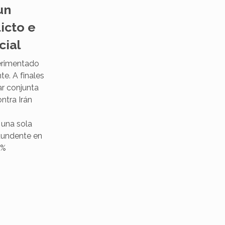
un
icto e
cial
perimentado
te. A finales
ar conjunta
ntra Irán
una sola
tundente en
2%