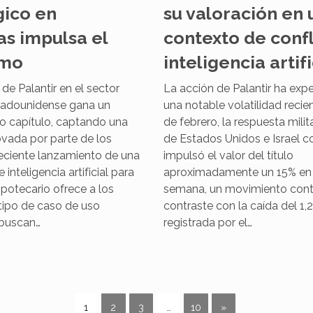
gico en
su valoración en 
as impulsa el
contexto de confl
smo
inteligencia artifi
de Palantir en el sector
La acción de Palantir ha ex
stadounidense gana un
una notable volatilidad recien
do capítulo, captando una
de febrero, la respuesta milit
ovada por parte de los
de Estados Unidos e Israel co
 reciente lanzamiento de una
impulsó el valor del título
inteligencia artificial para
aproximadamente un 15% en 
potecario ofrece a los
semana, un movimiento con
 tipo de caso de uso
contraste con la caída del 1,
 buscan…
registrada por el…
1
2
3
…
10
»