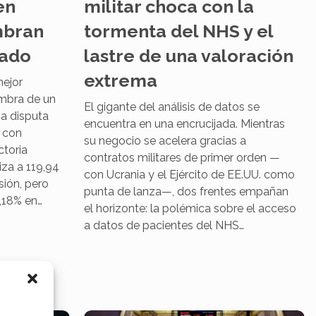
en
militar choca con la
mbran
tormenta del NHS y el
cado
lastre de una valoración
extrema
mejor
sombra de un
El gigante del análisis de datos se
na disputa
encuentra en una encrucijada. Mientras
 con
su negocio se acelera gracias a
toria
contratos militares de primer orden —
iza a 119,94
con Ucrania y el Ejército de EE.UU. como
sión, pero
punta de lanza—, dos frentes empañan
,18% en…
el horizonte: la polémica sobre el acceso
a datos de pacientes del NHS…
s