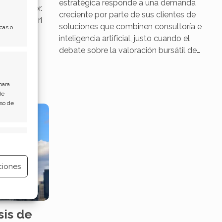
estratégica responde a una demanda
turar valor.
creciente por parte de sus clientes de
ormar a Siri
soluciones que combinen consultoría e
cas o
sido el
inteligencia artificial, justo cuando el
argada de
debate sobre la valoración bursátil de…
alianzas
para
de
Uso de
e activo
ciones
e activo
sis de