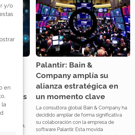
r y/o
 estas
ostrar
 IA en
Palantir: Bain &
Company amplía su
zas,
alianza estratégica en
lo en
y Nuevos
un momento clave
to,
 la
La consultora global Bain & Company ha
ad
decidido ampliar de forma significativa
ificial vive
su colaboración con la empresa de
stratégica,
software Palantir. Esta movida
cas trazan