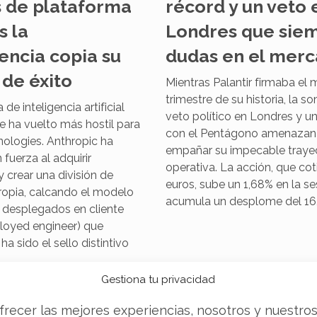
 de plataforma
récord y un veto 
s la
Londres que sie
ncia copia su
dudas en el mer
de éxito
Mientras Palantir firmaba el 
trimestre de su historia, la 
de inteligencia artificial
veto político en Londres y u
e ha vuelto más hostil para
con el Pentágono amenazan
nologies. Anthropic ha
empañar su impecable trayec
 fuerza al adquirir
operativa. La acción, que cot
y crear una división de
euros, sube un 1,68% en la se
ropia, calcando el modelo
acumula un desplome del 16
 desplegados en cliente
loyed engineer) que
a sido el sello distintivo
Gestiona tu privacidad
frecer las mejores experiencias, nosotros y nuestro