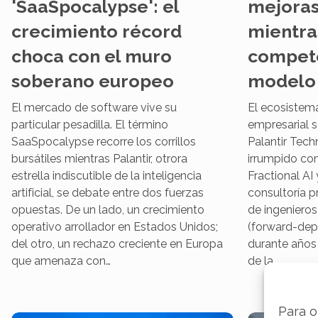
'SaaSpocalypse': el
mejoras
crecimiento récord
mientra
choca con el muro
compete
soberano europeo
modelo 
El mercado de software vive su
El ecosistema 
particular pesadilla. El término
empresarial s
SaaSpocalypse recorre los corrillos
Palantir Tech
bursátiles mientras Palantir, otrora
irrumpido con
estrella indiscutible de la inteligencia
Fractional AI 
artificial, se debate entre dos fuerzas
consultoría p
opuestas. De un lado, un crecimiento
de ingenieros
operativo arrollador en Estados Unidos;
(forward-dep
del otro, un rechazo creciente en Europa
durante años h
que amenaza con…
de la…
Para o