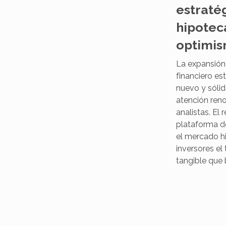
estraté
hipotec
optimi
La expansión 
financiero e
nuevo y sóli
atención ren
analistas. El
plataforma de 
el mercado hi
inversores el
tangible que