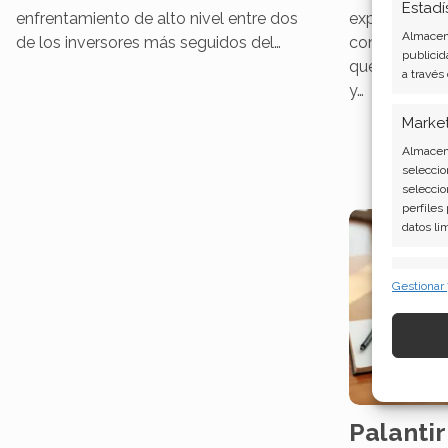
Estadí
enfrentamiento de alto nivel entre dos
expuesta est
Almacena
de los inversores más seguidos del…
comentarios d
publicid
que desenca
a través
y…
Marke
Almacena
seleccio
seleccio
perfiles
datos li
Caract
Gestionar
Cotejo y
Vincular
informac
Garant
fallos
Palanti
comuni