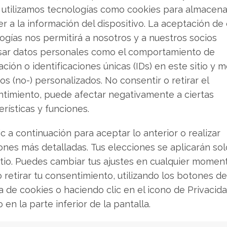
 utilizamos tecnologías como cookies para almacena
r a la información del dispositivo. La aceptación de
ogías nos permitirá a nosotros y a nuestros socios
sar datos personales como el comportamiento de
ción o identificaciones únicas (IDs) en este sitio y m
os (no-) personalizados. No consentir o retirar el
timiento, puede afectar negativamente a ciertas
: La burbuja de
Cinco Acciones de
erísticas y funciones.
ión que enfrenta
la Batalla por la
ic a continuación para aceptar lo anterior o realizar
gantes de la IA
Plataforma: Alian
ones más detalladas. Tus elecciones se aplicarán so
Infraestructura 
itio. Puedes cambiar tus ajustes en cualquier momen
 de Palantir Technologies
o retirar tu consentimiento, utilizando los botones de
tido en un campo de batalla
Mercados
rentan un crecimiento
ca de cookies o haciendo clic en el icono de Privacid
El sector de la inteligencia art
slumbrante y unas dudas de
o en la parte inferior de la pantalla.
un momento de redefinición e
ada vez más acuciantes.
donde las grandes tecnológi
 ha quedado brutalmente