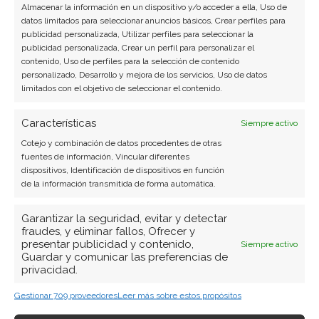
Almacenar la información en un dispositivo y/o acceder a ella, Uso de
datos limitados para seleccionar anuncios básicos, Crear perfiles para
publicidad personalizada, Utilizar perfiles para seleccionar la
SOBRE EL AUTOR
publicidad personalizada, Crear un perfil para personalizar el
Javier Martínez González
contenido, Uso de perfiles para la selección de contenido
personalizado, Desarrollo y mejora de los servicios, Uso de datos
Ingeniero de software convertido en escritor
limitados con el objetivo de seleccionar el contenido.
tecnológico. Analiza las últimas tendencias en
hardware, software empresarial y computación en
Características
Siempre activo
la nube.
Cotejo y combinación de datos procedentes de otras
fuentes de información, Vincular diferentes
Ver todos los artículos →
dispositivos, Identificación de dispositivos en función
de la información transmitida de forma automática.
Garantizar la seguridad, evitar y detectar
fraudes, y eliminar fallos, Ofrecer y
presentar publicidad y contenido,
Siempre activo
Guardar y comunicar las preferencias de
privacidad.
Gestionar 709 proveedores
Leer más sobre estos propósitos