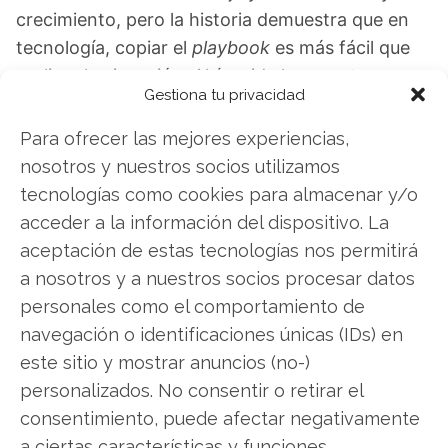
crecimiento, pero la historia demuestra que en
tecnología, copiar el
playbook
es más fácil que
replicar la ejecución. Ahí reside la apuesta.
Gestiona tu privacidad
Palantir: ¿Comprar o vender? El nuevo Análisis
Para ofrecer las mejores experiencias,
de Palantir del 1 de agosto tiene la respuesta:
nosotros y nuestros socios utilizamos
tecnologías como cookies para almacenar y/o
Los últimos resultados de Palantir son
acceder a la información del dispositivo. La
contundentes: Acción inmediata requerida para
aceptación de estas tecnologías nos permitirá
los inversores de Palantir. ¿Merece la pena
a nosotros y a nuestros socios procesar datos
invertir o es momento de vender? En el Análisis
personales como el comportamiento de
gratuito actual del 1 de agosto descubrirá
navegación o identificaciones únicas (IDs) en
exactamente qué hacer.
este sitio y mostrar anuncios (no-)
Palantir: ¿Comprar o vender?
¡Lee más aquí!
personalizados. No consentir o retirar el
consentimiento, puede afectar negativamente
a ciertas características y funciones.