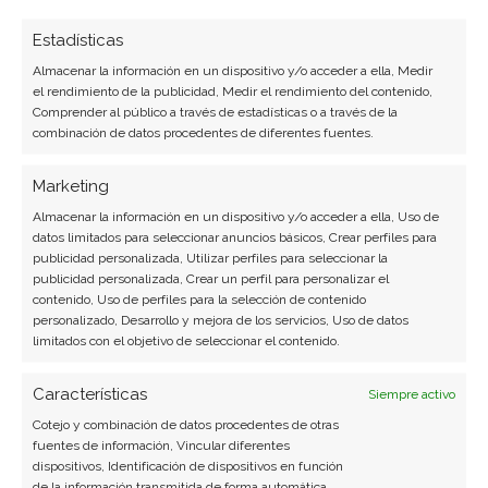
Estadísticas
Redacción Tecnología-Informática
Almacenar la información en un dispositivo y/o acceder a ella, Medir
el rendimiento de la publicidad, Medir el rendimiento del contenido,
SAP: ¿Comprar o vender? El nuevo Análisis de
Comprender al público a través de estadísticas o a través de la
SAP del 1 de agosto tiene la respuesta:
combinación de datos procedentes de diferentes fuentes.
Los últimos resultados de SAP son
Marketing
contundentes: Acción inmediata requerida para
Almacenar la información en un dispositivo y/o acceder a ella, Uso de
datos limitados para seleccionar anuncios básicos, Crear perfiles para
los inversores de SAP. ¿Merece la pena invertir o
publicidad personalizada, Utilizar perfiles para seleccionar la
es momento de vender? En el Análisis gratuito
publicidad personalizada, Crear un perfil para personalizar el
contenido, Uso de perfiles para la selección de contenido
actual del 1 de agosto descubrirá exactamente
personalizado, Desarrollo y mejora de los servicios, Uso de datos
qué hacer.
limitados con el objetivo de seleccionar el contenido.
SAP: ¿Comprar o vender?
¡Lee más aquí!
Características
Siempre activo
Cotejo y combinación de datos procedentes de otras
fuentes de información, Vincular diferentes
dispositivos, Identificación de dispositivos en función
inteligencia artificial
Inversión financiera
de la información transmitida de forma automática.