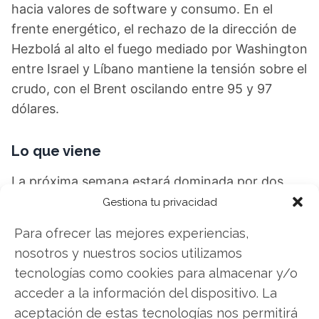
hacia valores de software y consumo. En el
frente energético, el rechazo de la dirección de
Hezbolá al alto el fuego mediado por Washington
entre Israel y Líbano mantiene la tensión sobre el
crudo, con el Brent oscilando entre 95 y 97
dólares.
Lo que viene
La próxima semana estará dominada por dos
citas. El lunes, la WWDC de Apple determinará si
Gestiona tu privacidad
la mayor empresa del mundo por capitalización
Para ofrecer las mejores experiencias,
tiene una estrategia de IA capaz de justificar su
nosotros y nuestros socios utilizamos
valoración récord. El jueves 12, el debut bursátil
tecnologías como cookies para almacenar y/o
de SpaceX pondrá a prueba la capacidad del
acceder a la información del dispositivo. La
mercado para digerir una emisión sin
aceptación de estas tecnologías nos permitirá