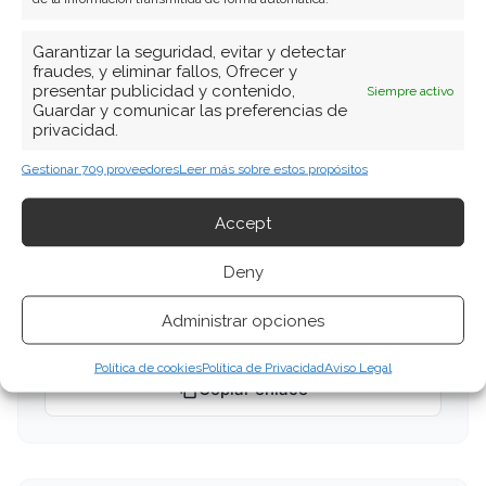
Mercado de valores
SAP
Software empresarial
Garantizar la seguridad, evitar y detectar
fraudes, y eliminar fallos, Ofrecer y
tecnología
presentar publicidad y contenido,
Siempre activo
Guardar y comunicar las preferencias de
privacidad.
Compartir este artículo
Gestionar 709 proveedores
Leer más sobre estos propósitos
Accept
Twitter
Deny
Facebook
Administrar opciones
LinkedIn
Política de cookies
Política de Privacidad
Aviso Legal
Copiar enlace