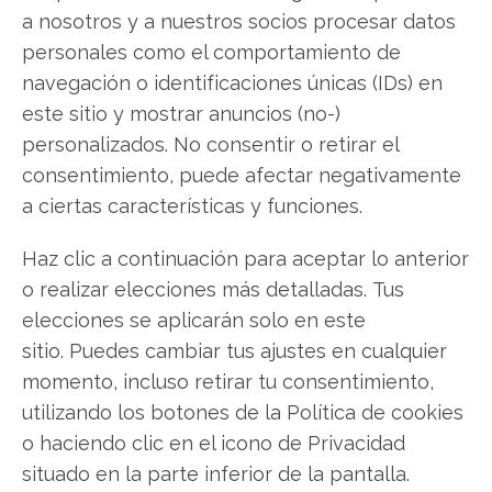
precedentes. Entre ambos eventos, los
a nosotros y a nuestros socios procesar datos
inversores evaluarán si la rotación del hardware
personales como el comportamiento de
al software tiene recorrido o si se agota tras el
navegación o identificaciones únicas (IDs) en
primer impulso.
este sitio y mostrar anuncios (no-)
personalizados. No consentir o retirar el
La pregunta que queda abierta es estructural.
consentimiento, puede afectar negativamente
Durante dos años, el mercado pagó por los
a ciertas características y funciones.
chips. La semana pasada, empezó a pagar por
los megavatios. Esta semana, paga por las líneas
Haz clic a continuación para aceptar lo anterior
de código que convierten chips y megavatios en
o realizar elecciones más detalladas. Tus
ingresos. ¿Cuántos eslabones más puede
elecciones se aplicarán solo en este
recorrer esta cadena antes de que los múltiplos
sitio. Puedes cambiar tus ajustes en cualquier
dejen de expandirse?
momento, incluso retirar tu consentimiento,
utilizando los botones de la Política de cookies
Que tengan un excelente fin de semana.
o haciendo clic en el icono de Privacidad
situado en la parte inferior de la pantalla.
Saludos cordiales,