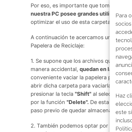
Por eso, es importante que tomemos co
nuestra PC posee grandes utilidades q
Para o
optimizar el uso de esta carpeta podrem
socios
accede
A continuación te acercamos una serie de 
tecnol
Papelera de Reciclaje:
proce
navega
1. Se supone que los archivos que se elim
anunci
manera accidental,
quedan en la Papele
consen
conveniente vaciar la papelera permanen
caract
abrir dicha carpeta para vaciarla. Para 
presionar la tecla
"Shift"
al seleccionar e
Haz cl
por la función
"Delete".
De esta manera, l
elecci
paso previo de quedar almacenados en la
este s
inclus
2. También podemos optar por vaciar la 
Políti