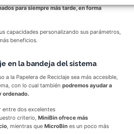
izar la seguridad, evitar y detectar fraudes, y eliminar
, Ofrecer y presentar publicidad y contenido, Guardar y
nados para siempre más tarde, en forma
Siempr
car las preferencias de privacidad.
sus capacidades personalizando sus parámetros,
ás beneficios.
je en la bandeja del sistema
 a la Papelera de Reciclaje sea más accesible,
tema, con lo cual también
podremos ayudar a
y ordenado.
r entre dos excelentes
uestro criterio,
MiniBin ofrece más
cio
, mientras que
MicroBin
es un poco más