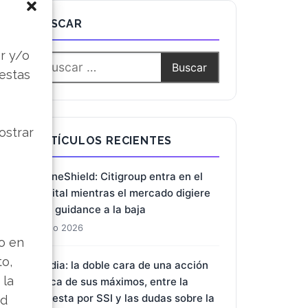
BUSCAR
s
r y/o
 estas
ostrar
ARTÍCULOS RECIENTES
DroneShield: Citigroup entra en el
capital mientras el mercado digiere
una guidance a la baja
7 Ago 2026
lo en
to,
Nvidia: la doble cara de una acción
 la
cerca de sus máximos, entre la
apuesta por SSI y las dudas sobre la
ad