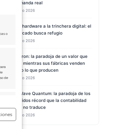
demanda real
7 Ago 2026
Del hardware a la trinchera digital: el
mercado busca refugio
cas o
7 Ago 2026
Micron: la paradoja de un valor que
cae mientras sus fábricas venden
para
todo lo que producen
de
7 Ago 2026
Uso de
D-Wave Quantum: la paradoja de los
e activo
pedidos récord que la contabilidad
aún no traduce
ciones
7 Ago 2026