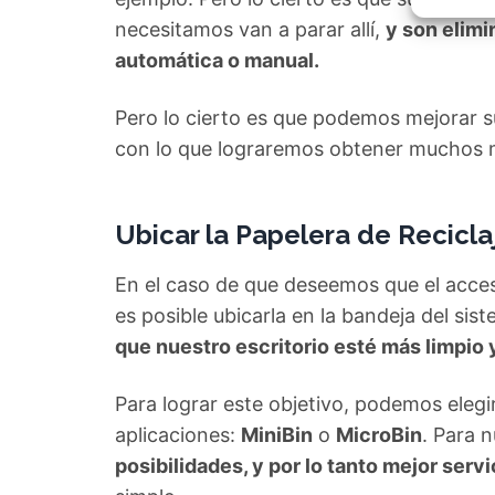
Garant
fallos
necesitamos van a parar allí,
y son elimi
comuni
automática o manual.
Pero lo cierto es que podemos mejorar 
con lo que lograremos obtener muchos m
Ubicar la Papelera de Recicla
En el caso de que deseemos que el acceso
es posible ubicarla en la bandeja del sis
que nuestro escritorio esté más limpio 
Para lograr este objetivo, podemos elegi
aplicaciones:
MiniBin
o
MicroBin
. Para n
posibilidades, y por lo tanto mejor servi