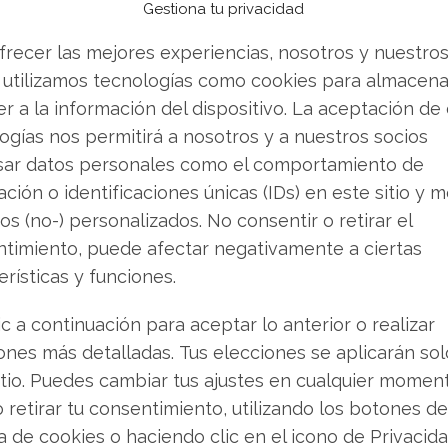
Gestiona tu privacidad
nciencia que
la Papelera de Reciclaje de
ue pueden mejorar nuestro trabajo
, y que al
frecer las mejores experiencias, nosotros y nuestro
os ahorrar tiempo y acciones innecesarias.
 utilizamos tecnologías como cookies para almacena
r a la información del dispositivo. La aceptación de
consejos útiles para el uso diario de la
ogías nos permitirá a nosotros y a nuestros socios
sar datos personales como el comportamiento de
ción o identificaciones únicas (IDs) en este sitio y m
inan por voluntad del usuario, es decir no de
os (no-) personalizados. No consentir o retirar el
ra de Reciclaje ocupando espacio,
por eso es
timiento, puede afectar negativamente a ciertas
temente. Para ello, no es necesario tener que
erísticas y funciones.
hacerlo de una forma sencilla, sólo debemos
l archivo que deseamos eliminar, y luego optar
ic a continuación para aceptar lo anterior o realizar
os archivos se eliminarán definitivamente, sin el
ones más detalladas. Tus elecciones se aplicarán so
 Papelera de Reciclaje.
itio. Puedes cambiar tus ajustes en cualquier momen
o retirar tu consentimiento, utilizando los botones de
Papelera sin necesidad de abrir dicha carpeta,
ca de cookies o haciendo clic en el icono de Privacid