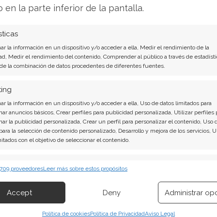
echo del mouse y seleccionar la opción
"Vaciar la
o en la parte inferior de la pantalla.
sticas
undamental que siempre
evitemos que la Papelera
r la información en un dispositivo y/o acceder a ella, Medir el rendimiento de la
ial que hemos descartado
. Es aconsejable
ad, Medir el rendimiento del contenido, Comprender al público a través de estadísti
 de la combinación de datos procedentes de diferentes fuentes.
 misma se llene de archivos de gran tamaño, ya
rá algunos minutos. Incluso, si la Papelera
ting
e que al
vaciar la PC
termine colgándose.
r la información en un dispositivo y/o acceder a ella, Uso de datos limitados para
nar anuncios básicos, Crear perfiles para publicidad personalizada, Utilizar perfiles 
nar la publicidad personalizada, Crear un perfil para personalizar el contenido, Uso 
pelera de reciclaje de
 para la selección de contenido personalizado, Desarrollo y mejora de los servicios, 
mitados con el objetivo de seleccionar el contenido.
erísticas
Siempr
 709 proveedores
Leer más sobre estos propósitos
este sistema operativo adoramos la Papelera de
 combinación de datos procedentes de otras fuentes de información,
 diferentes dispositivos, Identificación de dispositivos en función de la
clusive algunos de nosotros la usamos de
Accept
Deny
Administrar op
ión transmitida de forma automática.
mpatibilidad de versiones entre documentos, por
Política de cookies
Política de Privacidad
Aviso Legal
namiento es muy básico, los archivos que ya no