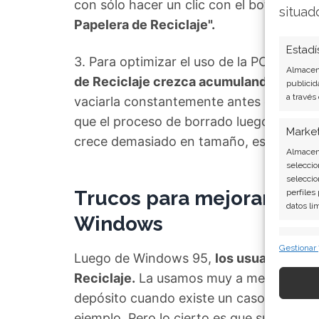
con sólo hacer un clic con el botón der
situad
Papelera de Reciclaje".
Estadí
3. Para optimizar el uso de la PC, es f
Almacena
de Reciclaje crezca acumulando mater
publicid
a través
vaciarla constantemente antes de que la
que el proceso de borrado luego demanda
Marke
crece demasiado en tamaño, es probabl
Almacena
seleccio
seleccio
Trucos para mejorar la pa
perfiles
datos li
Windows
Caract
Gestionar
Luego de Windows 95,
los usuarios de 
Cotejo y
Vincular
Reciclaje.
La usamos muy a menudo, e in
informac
depósito cuando existe un caso de inco
ejemplo. Pero lo cierto es que su funcio