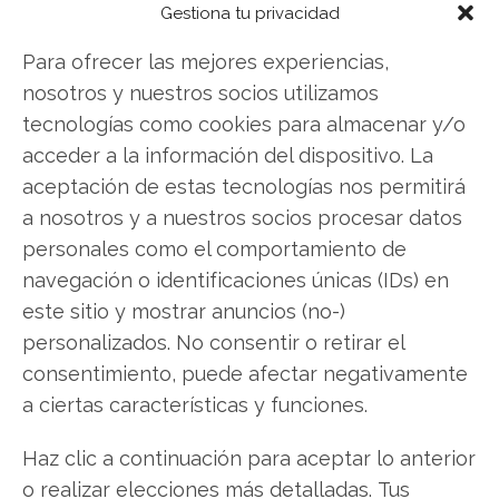
Twitter
Gestiona tu privacidad
Facebook
Para ofrecer las mejores experiencias,
nosotros y nuestros socios utilizamos
LinkedIn
tecnologías como cookies para almacenar y/o
acceder a la información del dispositivo. La
Copiar enlace
aceptación de estas tecnologías nos permitirá
a nosotros y a nuestros socios procesar datos
personales como el comportamiento de
navegación o identificaciones únicas (IDs) en
este sitio y mostrar anuncios (no-)
personalizados. No consentir o retirar el
consentimiento, puede afectar negativamente
SOBRE EL AUTOR
Javier Martínez González
a ciertas características y funciones.
Ingeniero de software convertido en escritor
Haz clic a continuación para aceptar lo anterior
tecnológico. Analiza las últimas tendencias en
o realizar elecciones más detalladas. Tus