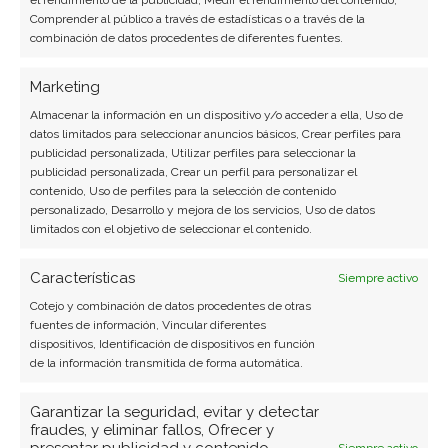
Comprender al público a través de estadísticas o a través de la
combinación de datos procedentes de diferentes fuentes.
Marketing
Almacenar la información en un dispositivo y/o acceder a ella, Uso de
datos limitados para seleccionar anuncios básicos, Crear perfiles para
publicidad personalizada, Utilizar perfiles para seleccionar la
SOBRE EL AUTOR
publicidad personalizada, Crear un perfil para personalizar el
Javier Martínez González
contenido, Uso de perfiles para la selección de contenido
personalizado, Desarrollo y mejora de los servicios, Uso de datos
Ingeniero de software convertido en escritor
limitados con el objetivo de seleccionar el contenido.
tecnológico. Analiza las últimas tendencias en
hardware, software empresarial y computación en
Características
Siempre activo
la nube.
Cotejo y combinación de datos procedentes de otras
fuentes de información, Vincular diferentes
Ver todos los artículos →
dispositivos, Identificación de dispositivos en función
de la información transmitida de forma automática.
Garantizar la seguridad, evitar y detectar
fraudes, y eliminar fallos, Ofrecer y
presentar publicidad y contenido,
Siempre activo