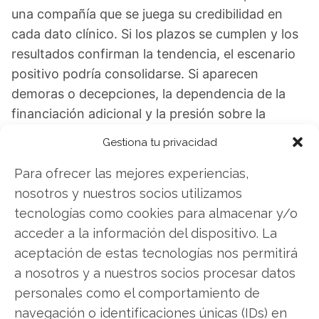
una compañía que se juega su credibilidad en
cada dato clínico. Si los plazos se cumplen y los
resultados confirman la tendencia, el escenario
positivo podría consolidarse. Si aparecen
demoras o decepciones, la dependencia de la
financiación adicional y la presión sobre la
acción volverán a ponerse de manifiesto.
Gestiona tu privacidad
Ocugen: ¿Comprar o vender? El nuevo Análisis
Para ofrecer las mejores experiencias,
de Ocugen del 8 de agosto tiene la respuesta:
nosotros y nuestros socios utilizamos
tecnologías como cookies para almacenar y/o
Los últimos resultados de Ocugen son
acceder a la información del dispositivo. La
contundentes: Acción inmediata requerida para
aceptación de estas tecnologías nos permitirá
los inversores de Ocugen. ¿Merece la pena
a nosotros y a nuestros socios procesar datos
invertir o es momento de vender? En el Análisis
personales como el comportamiento de
gratuito actual del 8 de agosto descubrirá
navegación o identificaciones únicas (IDs) en