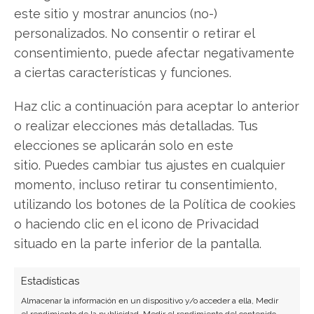
exactamente qué hacer.
este sitio y mostrar anuncios (no-)
personalizados. No consentir o retirar el
Ocugen: ¿Comprar o vender?
¡Lee más aquí!
consentimiento, puede afectar negativamente
a ciertas características y funciones.
Ocugen
Haz clic a continuación para aceptar lo anterior
o realizar elecciones más detalladas. Tus
elecciones se aplicarán solo en este
Compartir este artículo
sitio. Puedes cambiar tus ajustes en cualquier
momento, incluso retirar tu consentimiento,
Twitter
utilizando los botones de la Política de cookies
o haciendo clic en el icono de Privacidad
Facebook
situado en la parte inferior de la pantalla.
LinkedIn
Estadísticas
Copiar enlace
Almacenar la información en un dispositivo y/o acceder a ella, Medir
el rendimiento de la publicidad, Medir el rendimiento del contenido,