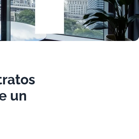
tratos
re un