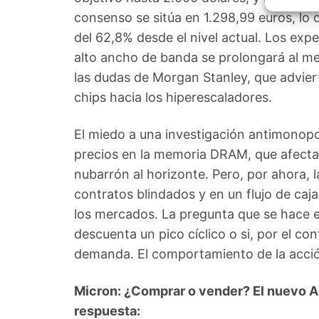
Garant
consenso se sitúa en 1.298,99 euros, lo 
fallos
comuni
del 62,8% desde el nivel actual. Los ex
alto ancho de banda se prolongará al 
las dudas de Morgan Stanley, que advier
chips hacia los hiperescaladores.
El miedo a una investigación antimonopol
precios en la memoria DRAM, que afecta
nubarrón al horizonte. Pero, por ahora, l
contratos blindados y en un flujo de caj
los mercados. La pregunta que se hace el
descuenta un pico cíclico o si, por el con
demanda. El comportamiento de la acció
Micron: ¿Comprar o vender? El nuevo Aná
respuesta: