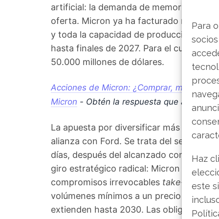
artificial: la demanda de memoria de al
oferta. Micron ya ha facturado más de 
Para o
y toda la capacidad de producción para 
socios
hasta finales de 2027. Para el cuarto tri
accede
50.000 millones de dólares.
tecnol
proce
Acciones de Micron: ¿Comprar, mantener o 
navega
Micron
- Obtén la respuesta que andabas
anunci
consen
La apuesta por diversificar más allá de l
caract
alianza con Ford. Se trata del segundo g
días, después del alcanzado con Genera
Haz cl
giro estratégico radical: Micron está sus
elecci
compromisos irrevocables
take-or-pay
,
este s
volúmenes mínimos a un precio prefijado
inclus
extienden hasta 2030. Las obligaciones
Políti