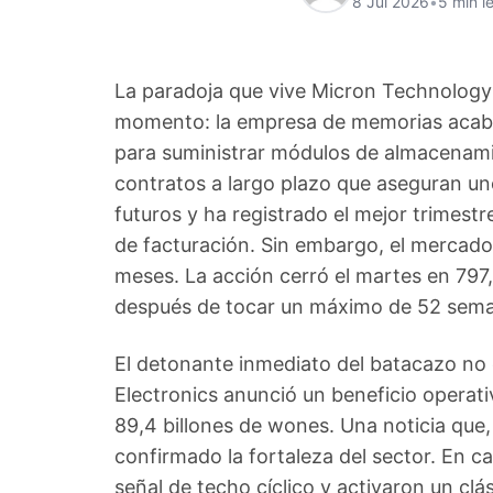
8 Jul 2026
•
5 min l
La paradoja que vive Micron Technology 
momento: la empresa de memorias acaba
para suministrar módulos de almacenam
contratos a largo plazo que aseguran un
futuros y ha registrado el mejor trimestr
de facturación. Sin embargo, el mercado 
meses. La acción cerró el martes en 797,
después de tocar un máximo de 52 seman
El detonante inmediato del batacazo no 
Electronics anunció un beneficio operati
89,4 billones de wones. Una noticia que
confirmado la fortaleza del sector. En c
señal de techo cíclico y activaron un clá