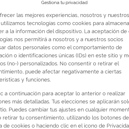
Gestiona tu privacidad
to ancho de banda (HBM) sigue superando a la
1.000 millones de dólares con sus módulos HBM4
frecer las mejores experiencias, nosotros y nuestro
las generaciones actual y futura está agotada
 utilizamos tecnologías como cookies para almacena
mestre, la dirección prevé unos ingresos de unos
r a la información del dispositivo. La aceptación de
ogías nos permitirá a nosotros y a nuestros socios
sar datos personales como el comportamiento de
vender? Descarga gratuita de tu análisis de
ción o identificaciones únicas (IDs) en este sitio y m
 buscando.
os (no-) personalizados. No consentir o retirar el
timiento, puede afectar negativamente a ciertas
os centros de datos explica en parte la reciente
erísticas y funciones.
ran pacto del sector automovilístico en pocos
l Motors. Estos acuerdos forman parte de un
ic a continuación para aceptar lo anterior o realizar
tituyendo los contratos tradicionales por
ones más detalladas. Tus elecciones se aplicarán so
 en los que el cliente se obliga a comprar
itio. Puedes cambiar tus ajustes en cualquier momen
. De los 16 contratos ya firmados, algunos se
o retirar tu consentimiento, utilizando los botones de
 de 14 de ellos suman aproximadamente 100.000
ca de cookies o haciendo clic en el icono de Privacid