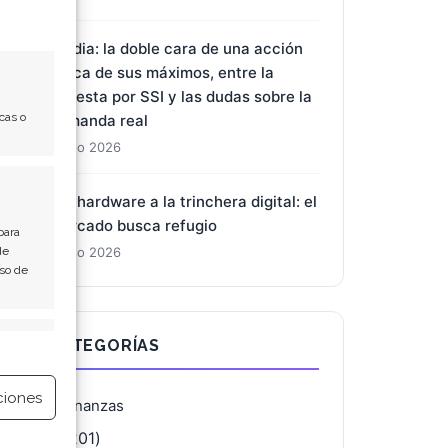
Nvidia: la doble cara de una acción
cerca de sus máximos, entre la
apuesta por SSI y las dudas sobre la
cas o
demanda real
7 Ago 2026
Del hardware a la trinchera digital: el
mercado busca refugio
para
de
7 Ago 2026
Uso de
e activo
CATEGORÍAS
ciones
Finanzas
(4.201)