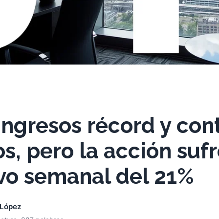
ingresos récord y con
s, pero la acción suf
ivo semanal del 21%
 López