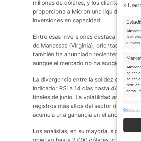
millones de dólares, y los clientes han a
situad
proporciona a Micron una liquidez inmed
inversiones en capacidad.
Estadí
Almacena
Entre esas inversiones destaca una ampli
publicid
a través
de Manassas (Virginia), orientada espec
también ha anunciado recientemente una
Marke
aunque el mercado no ha acogido con e
Almacena
seleccio
La divergencia entre la solidez del balanc
seleccio
perfiles
indicador RSI a 14 días hasta 44,4, muy
datos li
finales de junio. La volatilidad anualiza
registros más altos del sector de semicon
Caract
Gestionar
acumula una ganancia en el año del 196
Cotejo y
Vincular
informac
Los analistas, en su mayoría, siguen sie
objetivo hasta 2.000 dólares, y Phillip Se