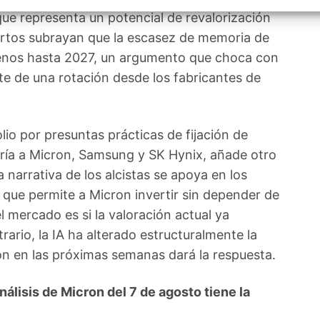
izar la seguridad, evitar y detectar fraudes, y eliminar
que representa un potencial de revalorización
, Ofrecer y presentar publicidad y contenido, Guardar y
Siempr
car las preferencias de privacidad.
pertos subrayan que la escasez de memoria de
menos hasta 2027, un argumento que choca con
te de una rotación desde los fabricantes de
io por presuntas prácticas de fijación de
ría a Micron, Samsung y SK Hynix, añade otro
a narrativa de los alcistas se apoya en los
a que permite a Micron invertir sin depender de
 mercado es si la valoración actual ya
trario, la IA ha alterado estructuralmente la
n en las próximas semanas dará la respuesta.
lisis de Micron del 7 de agosto tiene la