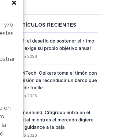
s
r y/o
ARTÍCULOS RECIENTES
 estas
BYD: el desafío de sostener el ritmo
que exige su propio objetivo anual
7 Ago 2026
ostrar
BioNTech: Oelkers toma el timón con
la misión de reconducir un barco que
pierde fuelle
7 Ago 2026
lo en
DroneShield: Citigroup entra en el
to,
capital mientras el mercado digiere
 la
una guidance a la baja
ad
7 Ago 2026