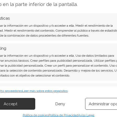
nticipado pagos por 22.000 millones, lo que
o en la parte inferior de la pantalla.
iata y reduce drásticamente el riesgo de sus
sticas
r la información en un dispositivo y/o acceder a ella, Medir el rendimiento de la
ación de 2.000 millones de dólares en la planta
ad, Medir el rendimiento del contenido, Comprender al público a través de estadísti
 de la combinación de datos procedentes de diferentes fuentes.
íficamente al sector del automóvil. La compañía
 fábrica en Japón que costará 9.300 millones,
ting
ntusiasmo ese desembolso.
r la información en un dispositivo y/o acceder a ella, Uso de datos limitados para
nar anuncios básicos, Crear perfiles para publicidad personalizada, Utilizar perfiles 
e y la debilidad del precio ha llevado al
nar la publicidad personalizada, Crear un perfil para personalizar el contenido, Uso 
 para la selección de contenido personalizado, Desarrollo y mejora de los servicios, 
 por debajo de la sobrecompra que mostró a
mitados con el objetivo de seleccionar el contenido.
da de Micron alcanza el 112,77%, uno de los
ductores. Pese a la corrección, el valor
erísticas
Siempr
 711 proveedores
Leer más sobre estos propósitos
,58%.
 combinación de datos procedentes de otras fuentes de información,
 diferentes dispositivos, Identificación de dispositivos en función de la
Accept
Deny
Administrar op
ión transmitida de forma automática.
ndo optimistas. Susquehanna elevó su precio
curities lo sitúa en 1.870 dólares. La media del
Política de cookies
Política de Privacidad
Aviso Legal