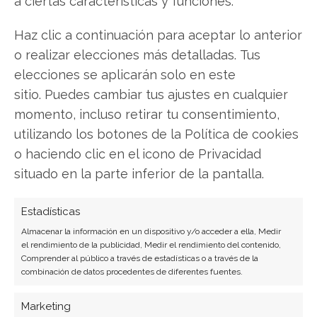
a ciertas características y funciones.
Haz clic a continuación para aceptar lo anterior
Broadcom
o realizar elecciones más detalladas. Tus
elecciones se aplicarán solo en este
sitio. Puedes cambiar tus ajustes en cualquier
Compartir este artículo
momento, incluso retirar tu consentimiento,
utilizando los botones de la Política de cookies
Twitter
o haciendo clic en el icono de Privacidad
situado en la parte inferior de la pantalla.
Facebook
Estadísticas
LinkedIn
Almacenar la información en un dispositivo y/o acceder a ella, Medir
el rendimiento de la publicidad, Medir el rendimiento del contenido,
Copiar enlace
Comprender al público a través de estadísticas o a través de la
combinación de datos procedentes de diferentes fuentes.
Marketing