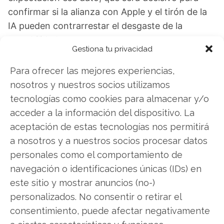
confirmar si la alianza con Apple y el tirón de la
IA pueden contrarrestar el desgaste de la
rentabilidad.
Gestiona tu privacidad
Broadcom: ¿Comprar o vender? El nuevo
Para ofrecer las mejores experiencias,
Análisis de Broadcom del 7 de agosto tiene la
nosotros y nuestros socios utilizamos
respuesta:
tecnologías como cookies para almacenar y/o
acceder a la información del dispositivo. La
Los últimos resultados de Broadcom son
aceptación de estas tecnologías nos permitirá
contundentes: Acción inmediata requerida para
a nosotros y a nuestros socios procesar datos
los inversores de Broadcom. ¿Merece la pena
personales como el comportamiento de
invertir o es momento de vender? En el Análisis
navegación o identificaciones únicas (IDs) en
gratuito actual del 7 de agosto descubrirá
este sitio y mostrar anuncios (no-)
exactamente qué hacer.
personalizados. No consentir o retirar el
Broadcom: ¿Comprar o vender?
¡Lee más aquí!
consentimiento, puede afectar negativamente