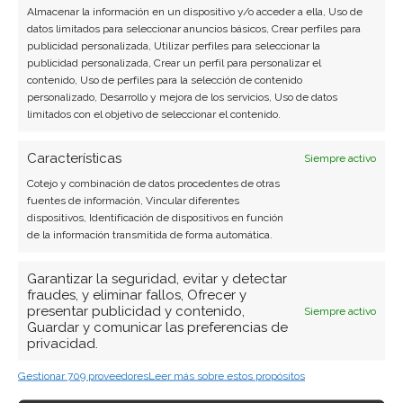
Almacenar la información en un dispositivo y/o acceder a ella, Uso de
datos limitados para seleccionar anuncios básicos, Crear perfiles para
publicidad personalizada, Utilizar perfiles para seleccionar la
publicidad personalizada, Crear un perfil para personalizar el
SOBRE EL AUTOR
contenido, Uso de perfiles para la selección de contenido
personalizado, Desarrollo y mejora de los servicios, Uso de datos
Carmen Ruiz López
limitados con el objetivo de seleccionar el contenido.
Periodista especializada en tecnología y
transformación digital con más de 8 años de
Características
Siempre activo
experiencia. Experta en inteligencia artificial,
Cotejo y combinación de datos procedentes de otras
ciberseguridad y startups tecnológicas.
fuentes de información, Vincular diferentes
dispositivos, Identificación de dispositivos en función
Ver todos los artículos →
de la información transmitida de forma automática.
Garantizar la seguridad, evitar y detectar
fraudes, y eliminar fallos, Ofrecer y
presentar publicidad y contenido,
Siempre activo
Guardar y comunicar las preferencias de
privacidad.
Gestionar 709 proveedores
Leer más sobre estos propósitos