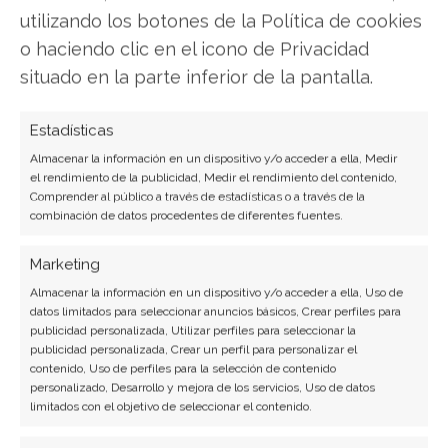
utilizando los botones de la Política de cookies
Conflictos de hardware
o haciendo clic en el icono de Privacidad
Que una computadora se congele y se muestren
situado en la parte inferior de la pantalla.
las pantallas azules también
pueden ser el
resultado de conflictos entre los componentes
Estadísticas
de hardware de nuestra PC.
Almacenar la información en un dispositivo y/o acceder a ella, Medir
el rendimiento de la publicidad, Medir el rendimiento del contenido,
Comprender al público a través de estadísticas o a través de la
Uno de los problemas más comunes de
combinación de datos procedentes de diferentes fuentes.
conflictos de hardware se suscita cuando dos
dispositivos
intentan utilizar la misma
Marketing
IRQ.
Afortunadamente, en muchos de estos
Almacenar la información en un dispositivo y/o acceder a ella, Uso de
datos limitados para seleccionar anuncios básicos, Crear perfiles para
casos, es sencillo encontrar una solución.
publicidad personalizada, Utilizar perfiles para seleccionar la
publicidad personalizada, Crear un perfil para personalizar el
contenido, Uso de perfiles para la selección de contenido
personalizado, Desarrollo y mejora de los servicios, Uso de datos
¿Qué es Hardware y Software?
Ingresa en
limitados con el objetivo de seleccionar el contenido.
el enlace anterior para comprender más