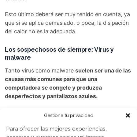
Esto último deberá ser muy tenido en cuenta, ya
que si se aplica demasiado, o poca, la disipación
del calor no es la adecuada.
Los sospechosos de siempre: Virus y
malware
Tanto virus como malware
suelen ser una de las
causas más comunes para que una
computadora se congele y produzca
desperfectos y pantallazos azules.
Afortunadamente, deshacerse de estos nefastos
Gestiona tu privacidad
inquilinos actualmente es bastante sencillo. Sólo
Para ofrecer las mejores experiencias,
tienes que usar un buen antivirus que está