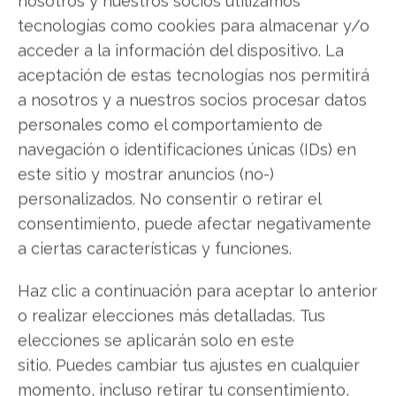
nosotros y nuestros socios utilizamos
actualizado y realizar un análisis profundo de tu
tecnologías como cookies para almacenar y/o
equipo.
acceder a la información del dispositivo. La
En el caso de que el virus o malware hayan
aceptación de estas tecnologías nos permitirá
desactivado el antivirus, cosa que sí es
a nosotros y a nuestros socios procesar datos
posible,
deberás reiniciar la PC en modo seguro
personales como el comportamiento de
pulsando la tecla F8 durante el arranque de la
navegación o identificaciones únicas (IDs) en
misma,
antes que aparezca la pantalla de inicio
este sitio y mostrar anuncios (no-)
de Windows.
personalizados. No consentir o retirar el
consentimiento, puede afectar negativamente
Con esto te aseguras
que Windows no cargue ni
a ciertas características y funciones.
controladores ni software que no son
Haz clic a continuación para aceptar lo anterior
esenciales para su funcionamiento.
Cuando
o realizar elecciones más detalladas. Tus
Windows se haya iniciado en modo seguro,
elecciones se aplicarán solo en este
entonces se podrá iniciar un análisis completo
sitio. Puedes cambiar tus ajustes en cualquier
con tu antivirus favorito.
momento, incluso retirar tu consentimiento,