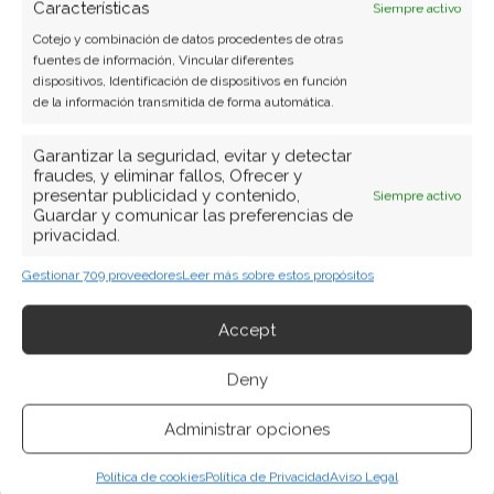
este post.
Características
Siempre activo
Cotejo y combinación de datos procedentes de otras
fuentes de información, Vincular diferentes
Para ello, abre el
Administrador de dispositivos
,
dispositivos, Identificación de dispositivos en función
de la información transmitida de forma automática.
en donde encontrarás la lista de todos los
dispositivos instalados
en la PC.
Garantizar la seguridad, evitar y detectar
fraudes, y eliminar fallos, Ofrecer y
presentar publicidad y contenido,
Siempre activo
En el caso de que veas
que sobre alguno de
Guardar y comunicar las preferencias de
ellos se muestra un triángulo amarillo,
entonces
privacidad.
significa que ese componente tiene un problema,
Gestionar 709 proveedores
Leer más sobre estos propósitos
lo que puede traer complicaciones hasta incluso
al hardware que depende del mismo, que
Accept
inevitablemente
llevarán a que la computadora
Deny
se congele.
Administrar opciones
Generalmente,
la actualización o reinstalación
del controlador del componente y un reinicio
Política de cookies
Política de Privacidad
Aviso Legal