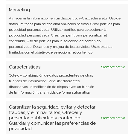
Marketing
Almacenar la información en un dispositivo y/o acceder a ella, Uso de
datos limitados para seleccionar anuncios básicos, Crear perfiles para
publicidad personalizada, Utilizar perfiles para seleccionar la
publicidad personalizada, Crear un perfil para personalizar el
contenido, Uso de perfiles para la selección de contenido
personalizado, Desarrollo y mejora de los servicios, Uso de datos
limitados con el objetivo de seleccionar el contenido.
BUSCAR
Características
Siempre activo
Cotejo y combinación de datos procedentes de otras
fuentes de información, Vincular diferentes
dispositivos, Identificación de dispositivos en función
de la información transmitida de forma automática.
ARTÍCULOS RECIENTES
Garantizar la seguridad, evitar y detectar
fraudes, y eliminar fallos, Ofrecer y
presentar publicidad y contenido,
Siempre activo
BioNTech: Oelkers toma el timón con la misión de
Guardar y comunicar las preferencias de
reconducir un barco que pierde fuelle
privacidad.