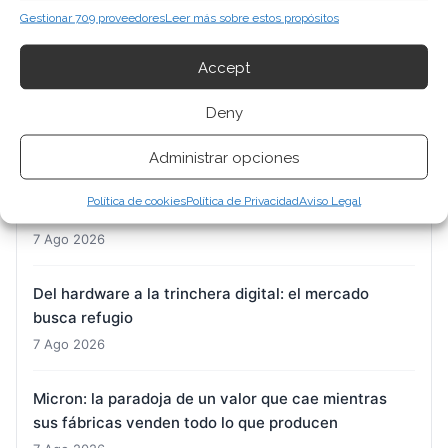
7 Ago 2026
Gestionar 709 proveedores
Leer más sobre estos propósitos
DroneShield: Citigroup entra en el capital mientras
Accept
el mercado digiere una guidance a la baja
7 Ago 2026
Deny
Administrar opciones
Nvidia: la doble cara de una acción cerca de sus
máximos, entre la apuesta por SSI y las dudas sobre
Política de cookies
Política de Privacidad
Aviso Legal
la demanda real
7 Ago 2026
Del hardware a la trinchera digital: el mercado
busca refugio
7 Ago 2026
Micron: la paradoja de un valor que cae mientras
sus fábricas venden todo lo que producen