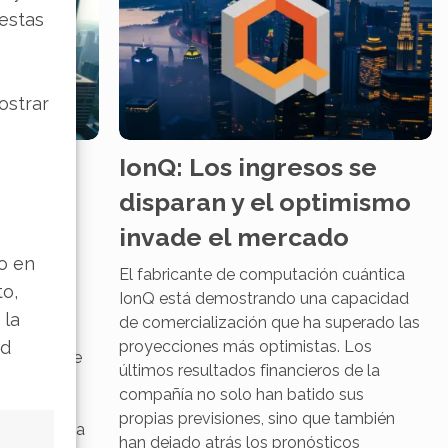
 estas
ostrar
IonQ: Los ingresos se
arado
disparan y el optimismo
fíos
invade el mercado
lo en
El fabricante de computación cuántica
to,
IonQ está demostrando una capacidad
 cuántica
 la
de comercialización que ha superado las
l 2025 con
ad
proyecciones más optimistas. Los
millones de
últimos resultados financieros de la
ncremento
compañía no solo han batido sus
ro la
propias previsiones, sino que también
edor de esta
han dejado atrás los pronósticos