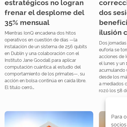
estratégicos no logran
correcc
frenar el desplome del
dos sesi
35% mensual
benefic
ilusión 
Mientras IonQ encadena dos hitos
operativos en cuestión de días —la
Dos jornadas
instalación de un sistema de 256 qubits
euforia se to
en Dublín y una colaboración con el
acciones de 
Instituto Jane Goodall para aplicar
el lunes y un 
computación cuántica al estudio del
acumulando u
comportamiento de los primates—, su
desde los má
acción en bolsa continúa en caída libre.
a mediados d
El título cerró…
rozó los 58 d
Para o
socios