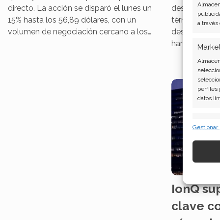
Almacena
directo. La acción se disparó el lunes un
despejado las
publicid
15% hasta los 56,89 dólares, con un
términos de 
a través
volumen de negociación cercano a los…
destinado a a
hardware inte
Marke
Almacena
seleccio
seleccio
perfiles
datos li
Caract
Gestionar
Cotejo y
Vincular
informac
Garant
IonQ su
fallos
comuni
clave c