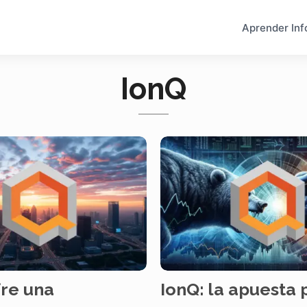
Aprender Inf
IonQ
fre una
IonQ: la apuesta 