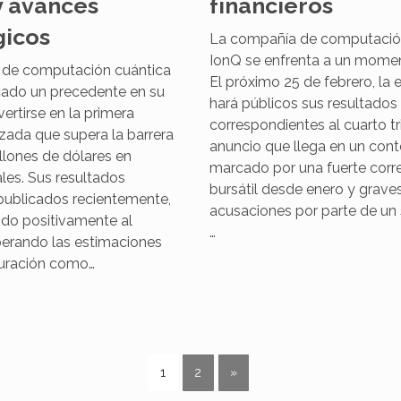
y avances
financieros
gicos
La compañía de computació
IonQ se enfrenta a un momen
 de computación cuántica
El próximo 25 de febrero, la
ado un precedente en su
hará públicos sus resultados
vertirse en la primera
correspondientes al cuarto tr
zada que supera la barrera
anuncio que llega en un con
llones de dólares en
marcado por una fuerte corr
les. Sus resultados
bursátil desde enero y grave
 publicados recientemente,
acusaciones por parte de un s
ido positivamente al
…
erando las estimaciones
turación como…
1
2
»