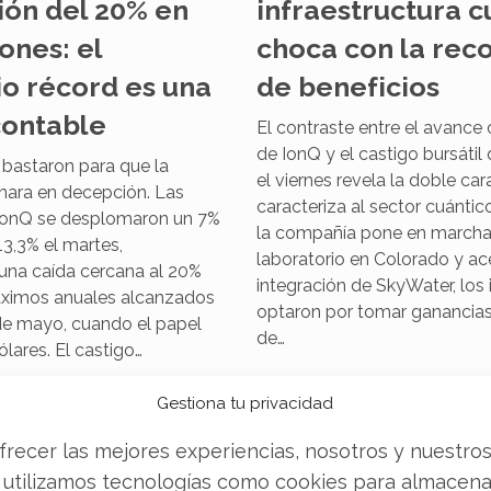
ión del 20% en
infraestructura c
ones: el
choca con la rec
io récord es una
de beneficios
contable
El contraste entre el avance
de IonQ y el castigo bursátil 
 bastaron para que la
el viernes revela la doble ca
rnara en decepción. Las
caracteriza al sector cuántic
IonQ se desplomaron un 7%
la compañía pone en marcha
13,3% el martes,
laboratorio en Colorado y ace
na caída cercana al 20%
integración de SkyWater, los 
ximos anuales alcanzados
optaron por tomar ganancia
e mayo, cuando el papel
de…
ólares. El castigo…
Gestiona tu privacidad
frecer las mejores experiencias, nosotros y nuestro
 utilizamos tecnologías como cookies para almacena