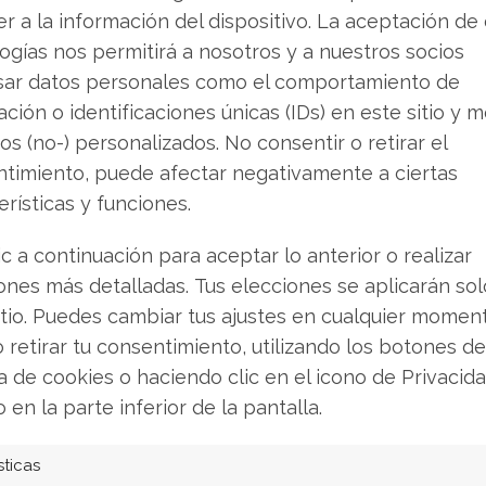
r a la información del dispositivo. La aceptación de
ogías nos permitirá a nosotros y a nuestros socios
sar datos personales como el comportamiento de
ción o identificaciones únicas (IDs) en este sitio y m
os (no-) personalizados. No consentir o retirar el
timiento, puede afectar negativamente a ciertas
anza hacia el
IonQ: Un Hito de
erísticas y funciones.
 de su cadena de
Ingresos Enmasc
ro con la
por Grandes Desa
ic a continuación para aceptar lo anterior o realizar
ones más detalladas. Tus elecciones se aplicarán so
ción de
Financieros
itio. Puedes cambiar tus ajustes en cualquier momen
er
La empresa de computación
o retirar tu consentimiento, utilizando los botones de
IonQ cerró su ejercicio fisca
e de computación cuántica
ca de cookies o haciendo clic en el icono de Privacid
unos ingresos récord de 130 
 un paso decisivo en su
o en la parte inferior de la pantalla.
dólares, lo que supone un i
integración vertical. La
interanual del 202%. Este log
el prospecto oficial para la
sticas
convierte en el primer prove
de SkyWater Technology ha