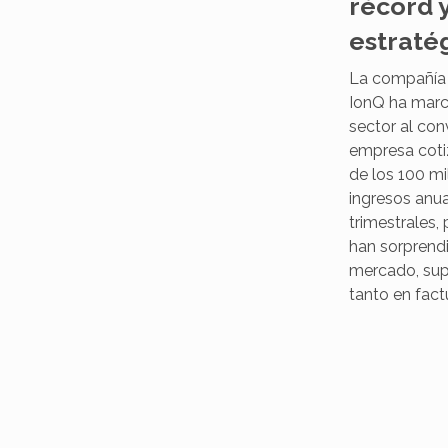
récord 
estraté
La compañía
IonQ ha marc
sector al con
empresa coti
de los 100 mi
ingresos anua
trimestrales,
han sorprend
mercado, sup
tanto en fac