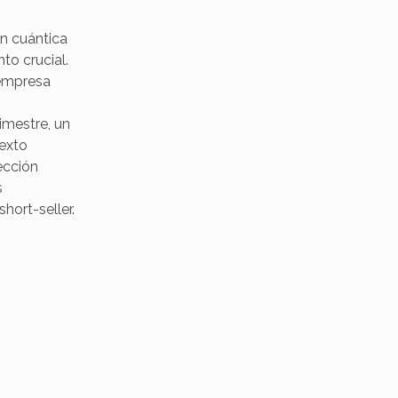
n cuántica
to crucial.
 empresa
imestre, un
texto
ección
s
hort-seller.