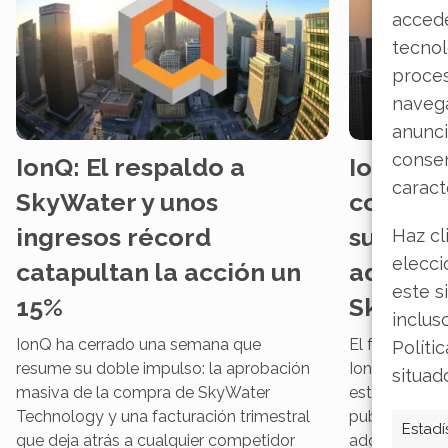
accede
tecnol
proce
navega
anunci
consen
IonQ: El respaldo a
IonQ av
caract
SkyWater y unos
control
ingresos récord
suminist
Haz cl
elecci
catapultan la acción un
adquisi
este s
15%
SkyWat
inclus
IonQ ha cerrado una semana que
El fabricant
Políti
resume su doble impulso: la aprobación
IonQ ha dado
situad
masiva de la compra de SkyWater
estrategia de 
Technology y una facturación trimestral
publicación d
Estadí
que deja atrás a cualquier competidor
adquisición 