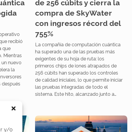
uántica
de 256 cúbits y cierra la
ogida
compra de SkyWater
con ingresos récord del
755%
 operativo
que recibió
La compañía de computación cuántica
ra que
ha superado una de las pruebas más
o. Mientras
exigentes de su hoja de ruta: los
 un nuevo
primeros chips de iones atrapados de
lera la
256 cúbits han superado los controles
inversores
de calidad iniciales, lo que permite iniciar
s después
las pruebas integradas de todo el
sistema. Este hito, alcanzado junto a…
s
r y/o