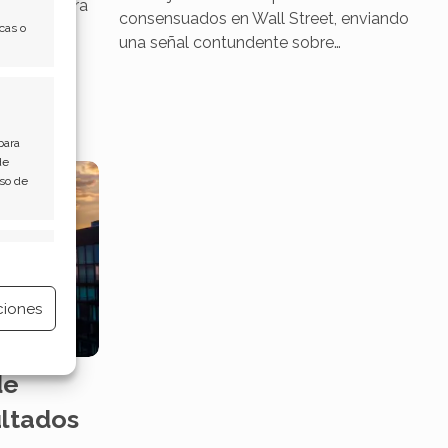
a que supera
consensuados en Wall Street, enviando
s…
cas o
una señal contundente sobre…
para
de
Uso de
e activo
ciones
de
e activo
ultados