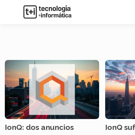
IonQ: dos anuncios
IonQ su