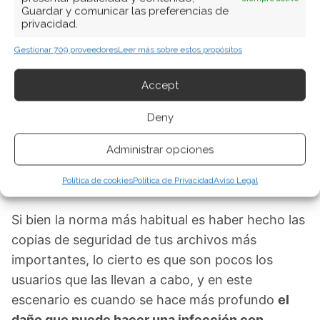
Sin embargo en este punto debes tener en
Guardar y comunicar las preferencias de
privacidad.
consideración que
existen múltiples variantes
de infecciones por ransomware,
lo que significa
Gestionar 709 proveedores
Leer más sobre estos propósitos
que el tipo de cifrado empleado será diferente
para cada tipo de ransomware.
Accept
Deny
Por lo tanto,
la recuperación de los archivos
encriptados deberá ser encarada con la
Administrar opciones
herramienta adecuada al ransomware con cual
se infectó tu computadora.
Política de cookies
Política de Privacidad
Aviso Legal
Si bien la norma más habitual es haber hecho las
copias de seguridad de tus archivos más
importantes, lo cierto es que son pocos los
usuarios que las llevan a cabo, y en este
escenario es cuando se hace más profundo
el
daño que puede hacer una infección con