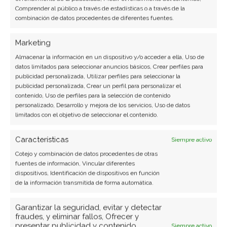
Comprender al público a través de estadísticas o a través de la
Otra de las
características más importantes de
combinación de datos procedentes de diferentes fuentes.
RSA
es que es utilizado por todos los
navegadores de Internet modernos para
Marketing
conseguir una conexión segura cuando se
Almacenar la información en un dispositivo y/o acceder a ella, Uso de
accede a redes inseguras.
datos limitados para seleccionar anuncios básicos, Crear perfiles para
publicidad personalizada, Utilizar perfiles para seleccionar la
publicidad personalizada, Crear un perfil para personalizar el
Pero sin dudas, la mayor virtud de RSA es la
contenido, Uso de perfiles para la selección de contenido
personalizado, Desarrollo y mejora de los servicios, Uso de datos
longitud de clave que es capaz de crear. En este
limitados con el objetivo de seleccionar el contenido.
sentido,
una clave RSA puede llegar a tener una
longitud de clave de hasta 2048 bits.
Características
Siempre activo
Cotejo y combinación de datos procedentes de otras
fuentes de información, Vincular diferentes
Es posible desencriptar archivos?
dispositivos, Identificación de dispositivos en función
de la información transmitida de forma automática.
La respuesta a este interrogante
afortunadamente es un rotundo Sí.
Garantizar la seguridad, evitar y detectar
fraudes, y eliminar fallos, Ofrecer y
presentar publicidad y contenido,
Siempre activo