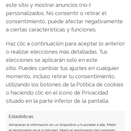
RSA
este sitio y mostrar anuncios (no-)
personalizados. No consentir o retirar el
RSA es otros
sistema de cifrado
, el cual fue
consentimiento, puede afectar negativamente
desarrollado a finales de la década de 1970, más
a ciertas características y funciones.
precisamente en el año 79. Es llamado de este
modo debido a las iniciales de sus creadores,
Haz clic a continuación para aceptar lo anterior
Ron Rivest, Adi Shamir y Leonard Adleman.
o realizar elecciones más detalladas. Tus
elecciones se aplicarán solo en este
Este cifrado tiene la particularidad de haber sido
sitio. Puedes cambiar tus ajustes en cualquier
uno de los
primeros algoritmos de criptografía
momento, incluso retirar tu consentimiento,
de encriptación asimétrica
de clave pública
en
utilizando los botones de la Política de cookies
aparecer, y todavía hoy es ampliamente utilizado
o haciendo clic en el icono de Privacidad
para todo tipo de implementaciones, incluyendo
situado en la parte inferior de la pantalla.
la firma digital, protocolos de Internet como por
ejemplo
SSL/TLS, SSH, OpenPGP y S/MIME
,
Estadísticas
entre otros.
Almacenar la información en un dispositivo y/o acceder a ella, Medir
el rendimiento de la publicidad, Medir el rendimiento del contenido,