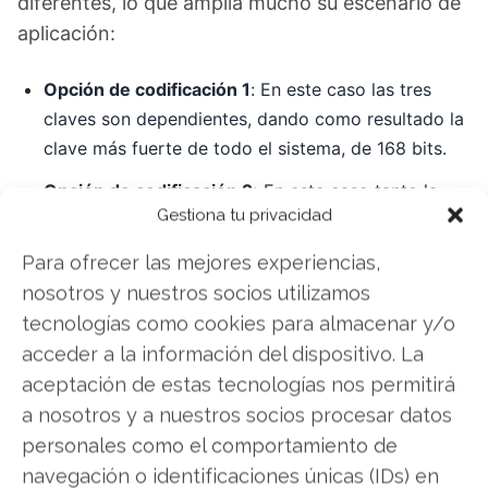
diferentes, lo que amplía mucho su escenario de
aplicación:
Opción de codificación 1
: En este caso las tres
claves son dependientes, dando como resultado la
clave más fuerte de todo el sistema, de 168 bits.
Opción de codificación 2:
En este caso tanto la
Gestiona tu privacidad
primera clave como la segunda clave son
independientes, pero la tercera es igual a la
Para ofrecer las mejores experiencias,
primera clave implementada. Esto da una longitud
nosotros y nuestros socios utilizamos
de clave de 112 bits.
tecnologías como cookies para almacenar y/o
Opción de codificación 3:
opción en la cual las tres
acceder a la información del dispositivo. La
claves usadas son las mismas, con lo cual
aceptación de estas tecnologías nos permitirá
obtenemos como resultado una clave de cifrado
a nosotros y a nuestros socios procesar datos
de 56 bits.
personales como el comportamiento de
navegación o identificaciones únicas (IDs) en