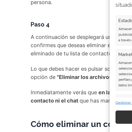
persona.
situad
Estadí
Paso 4
Almacena
publicid
A continuación se desplegará un cuadro en
a través
confirmes que deseas eliminar el
chat qu
eliminado de tu lista de contactos.
Marke
Almacena
Lo que debes hacer es pulsar sobre
"Eli
seleccio
seleccio
opción de
"Eliminar los archivos de este
perfiles
datos li
Inmediatamente verás que
en la pantall
Caract
contacto ni el chat
que has mantenido c
Gestionar
Cotejo y
Vincular
informac
Cómo eliminar un contac