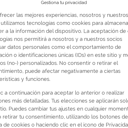
Gestiona tu privacidad
frecer las mejores experiencias, nosotros y nuestro
 utilizamos tecnologías como cookies para almacena
quieres borrar.
r a la información del dispositivo. La aceptación de
ogías nos permitirá a nosotros y a nuestros socios
sar datos personales como el comportamiento de
ción o identificaciones únicas (IDs) en este sitio y m
as eliminar, hasta que el mismo quede
os (no-) personalizados. No consentir o retirar el
timiento, puede afectar negativamente a ciertas
erísticas y funciones.
ic a continuación para aceptar lo anterior o realizar
nos en la sección superior de la pantalla de la
ones más detalladas. Tus elecciones se aplicarán so
senta un
cesto de basura
.
itio. Puedes cambiar tus ajustes en cualquier momen
o retirar tu consentimiento, utilizando los botones de
contacto y el chat que hayas mantenido con esa
ca de cookies o haciendo clic en el icono de Privacid