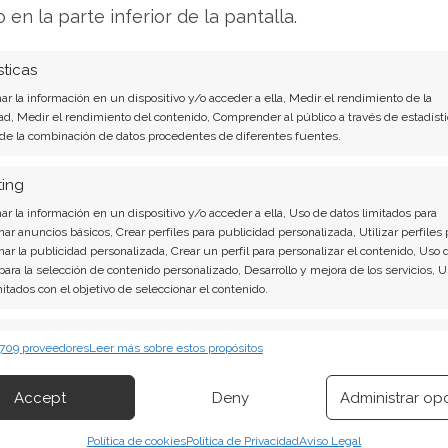
o en la parte inferior de la pantalla.
sticas
r la información en un dispositivo y/o acceder a ella, Medir el rendimiento de la
ad, Medir el rendimiento del contenido, Comprender al público a través de estadísti
 el cual la aplicación te solicitará que
 de la combinación de datos procedentes de diferentes fuentes.
e mantuviste con el contacto
que ya has
ting
r la información en un dispositivo y/o acceder a ella, Uso de datos limitados para
minar"
y corroborar que se encuentre tildada la
nar anuncios básicos, Crear perfiles para publicidad personalizada, Utilizar perfiles 
nar la publicidad personalizada, Crear un perfil para personalizar el contenido, Uso 
 chat".
 para la selección de contenido personalizado, Desarrollo y mejora de los servicios, 
mitados con el objetivo de seleccionar el contenido.
a principal de WhatsApp ya no aparece ni el
erísticas
on él.
Siempr
 709 proveedores
Leer más sobre estos propósitos
 combinación de datos procedentes de otras fuentes de información,
 diferentes dispositivos, Identificación de dispositivos en función de la
Accept
Deny
Administrar op
ión transmitida de forma automática.
to de WhatsApp en iPhone?
Política de cookies
Política de Privacidad
Aviso Legal