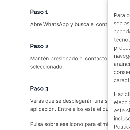
Paso 1
Para o
socios
Abre WhatsApp y busca el contacto que 
accede
tecnol
Paso 2
proce
navega
Mantén presionado el contacto que dese
anunci
seleccionado.
consen
caract
Paso 3
Haz cl
Verás que se desplegarán una serie de ico
elecci
aplicación. Entre ellos está el que repre
este s
inclus
Pulsa sobre ese icono para eliminar el 
Políti