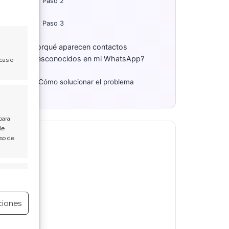
Paso 2
Paso 3
Porqué aparecen contactos
desconocidos en mi WhatsApp?
cas o
Cómo solucionar el problema
para
de
Uso de
e activo
ciones