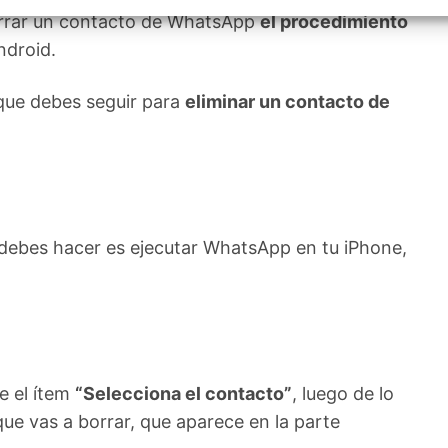
izar la seguridad, evitar y detectar fraudes, y eliminar
borrar un contacto de WhatsApp
el procedimiento
, Ofrecer y presentar publicidad y contenido, Guardar y
Siempr
car las preferencias de privacidad.
ndroid.
que debes seguir para
eliminar un contacto de
 debes hacer es ejecutar WhatsApp en tu iPhone,
e el ítem
“Selecciona el contacto”
, luego de lo
ue vas a borrar, que aparece en la parte