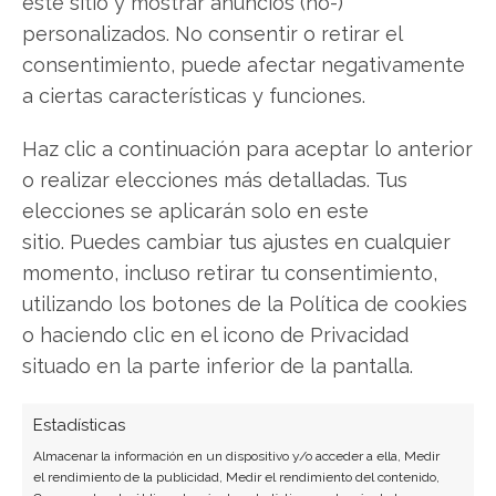
este sitio y mostrar anuncios (no-)
personalizados. No consentir o retirar el
El panorama competitivo en el sector de los
consentimiento, puede afectar negativamente
fármacos contra la obesidad ha dado un giro
significativo que beneficia claramente a Eli Lilly. De
a ciertas características y funciones.
manera inesperada, su principal rival, Novo
Nordisk, ha proporcionado datos que refuerzan la
Haz clic a continuación para aceptar lo anterior
posición dominante del tratamiento de la
o realizar elecciones más detalladas. Tus
farmacéutica estadounidense. Un estudio
elecciones se aplicarán solo en este
comparativo clave inclina…
sitio. Puedes cambiar tus ajustes en cualquier
momento, incluso retirar tu consentimiento,
utilizando los botones de la Política de cookies
o haciendo clic en el icono de Privacidad
situado en la parte inferior de la pantalla.
Estadísticas
Almacenar la información en un dispositivo y/o acceder a ella, Medir
el rendimiento de la publicidad, Medir el rendimiento del contenido,