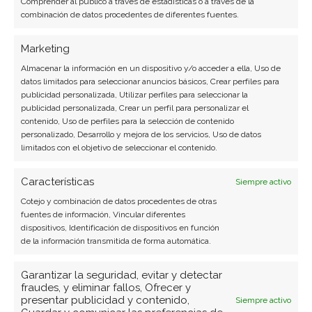
Comprender al público a través de estadísticas o a través de la
Realty Income: Optimismo
combinación de datos procedentes de diferentes fuentes.
bursátil ante la publicación de
Marketing
resultados
Almacenar la información en un dispositivo y/o acceder a ella, Uso de
datos limitados para seleccionar anuncios básicos, Crear perfiles para
La atención del mercado inmobiliario se centra en
publicidad personalizada, Utilizar perfiles para seleccionar la
Realty Income, que se prepara para revelar sus
publicidad personalizada, Crear un perfil para personalizar el
cifras trimestrales este martes. El sentimiento
contenido, Uso de perfiles para la selección de contenido
personalizado, Desarrollo y mejora de los servicios, Uso de datos
previo es notablemente positivo, reflejado en una
limitados con el objetivo de seleccionar el contenido.
cotización que ronda sus máximos anuales y ha
superado el rendimiento de los índices generales
Características
Siempre activo
en las últimas semanas. La pregunta…
Cotejo y combinación de datos procedentes de otras
fuentes de información, Vincular diferentes
dispositivos, Identificación de dispositivos en función
de la información transmitida de forma automática.
Garantizar la seguridad, evitar y detectar
fraudes, y eliminar fallos, Ofrecer y
presentar publicidad y contenido,
Siempre activo