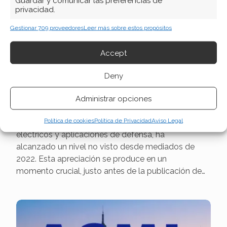
Guardar y comunicar las preferencias de
privacidad.
Gestionar 709 proveedores
Leer más sobre estos propósitos
MP Materials: El óxido de NdPr
Accept
supera un umbral estratégico
Deny
clave
El precio de referencia del óxido de neodimio-
Administrar opciones
praseodimio (NdPr), un componente esencial para
Política de cookies
Política de Privacidad
Aviso Legal
los imanes de alta potencia utilizados en vehículos
eléctricos y aplicaciones de defensa, ha
alcanzado un nivel no visto desde mediados de
2022. Esta apreciación se produce en un
momento crucial, justo antes de la publicación de…