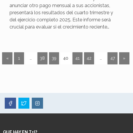
anunciar otro pago mensual a sus accionistas,
presentará los resultados del cuarto trimestre y
del ejercicio completo 2025. Este informe será
crucial para evaluar si el crecimiento reciente…
«
1
…
38
39
40
41
42
…
47
»
QUE HAY EN T+I?