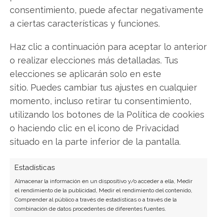
Airbus: ¿Comprar o vender?
¡Lee más aquí!
consentimiento, puede afectar negativamente
a ciertas características y funciones.
Haz clic a continuación para aceptar lo anterior
Airbus
o realizar elecciones más detalladas. Tus
elecciones se aplicarán solo en este
sitio. Puedes cambiar tus ajustes en cualquier
Compartir este artículo
momento, incluso retirar tu consentimiento,
utilizando los botones de la Política de cookies
Twitter
o haciendo clic en el icono de Privacidad
situado en la parte inferior de la pantalla.
Facebook
LinkedIn
Estadísticas
Almacenar la información en un dispositivo y/o acceder a ella, Medir
Copiar enlace
el rendimiento de la publicidad, Medir el rendimiento del contenido,
Comprender al público a través de estadísticas o a través de la
combinación de datos procedentes de diferentes fuentes.