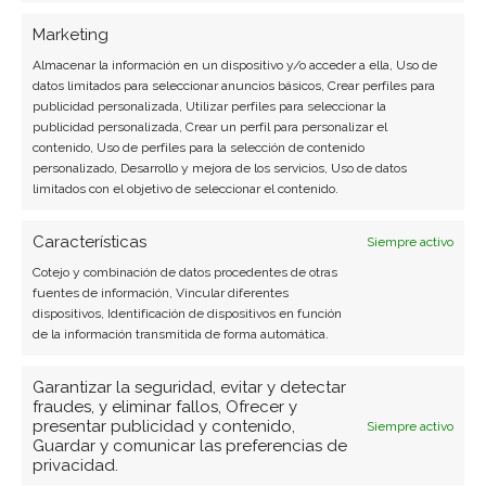
Marketing
Almacenar la información en un dispositivo y/o acceder a ella, Uso de
datos limitados para seleccionar anuncios básicos, Crear perfiles para
publicidad personalizada, Utilizar perfiles para seleccionar la
publicidad personalizada, Crear un perfil para personalizar el
SOBRE EL AUTOR
contenido, Uso de perfiles para la selección de contenido
Laura Fernández Silva
personalizado, Desarrollo y mejora de los servicios, Uso de datos
limitados con el objetivo de seleccionar el contenido.
Analista tecnológica enfocada en innovación digital,
comercio electrónico y aplicaciones móviles.
Características
Siempre activo
Colaboradora habitual en medios especializados
Cotejo y combinación de datos procedentes de otras
del sector tech.
fuentes de información, Vincular diferentes
dispositivos, Identificación de dispositivos en función
Ver todos los artículos →
de la información transmitida de forma automática.
Garantizar la seguridad, evitar y detectar
fraudes, y eliminar fallos, Ofrecer y
presentar publicidad y contenido,
Siempre activo
Guardar y comunicar las preferencias de
privacidad.