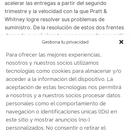
acelerar las entregas a partir del segundo
trimestre y la velocidad con la que Pratt &
Whitney logre resolver sus problemas de
suministro. De la resolución de estos dos frentes
depende que el gigante europeo pueda convertir
Gestiona tu privacidad
su récord de pedidos en resultados tangibles.
Para ofrecer las mejores experiencias,
Airbus: ¿Comprar o vender? El nuevo Análisis
nosotros y nuestros socios utilizamos
de Airbus del 7 de agosto tiene la respuesta:
tecnologías como cookies para almacenar y/o
acceder a la información del dispositivo. La
Los últimos resultados de Airbus son
aceptación de estas tecnologías nos permitirá
contundentes: Acción inmediata requerida para
a nosotros y a nuestros socios procesar datos
los inversores de Airbus. ¿Merece la pena invertir
personales como el comportamiento de
o es momento de vender? En el Análisis gratuito
navegación o identificaciones únicas (IDs) en
actual del 7 de agosto descubrirá exactamente
este sitio y mostrar anuncios (no-)
qué hacer.
personalizados. No consentir o retirar el