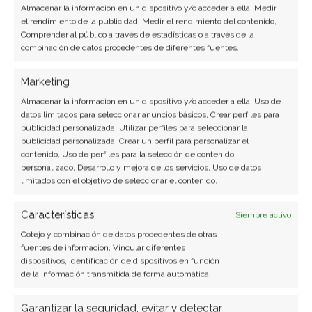
entender de lo que crees. En este post
Almacenar la información en un dispositivo y/o acceder a ella, Medir
el rendimiento de la publicidad, Medir el rendimiento del contenido,
encontrarás su definición, ejemplos y demás.
Comprender al público a través de estadísticas o a través de la
combinación de datos procedentes de diferentes fuentes.
Mi PC se congela: 5 soluciones
Marketing
Conoce las causas y como las posibles soluciones
Almacenar la información en un dispositivo y/o acceder a ella, Uso de
datos limitados para seleccionar anuncios básicos, Crear perfiles para
para reparar tu PC cuando esta se congela.
publicidad personalizada, Utilizar perfiles para seleccionar la
publicidad personalizada, Crear un perfil para personalizar el
contenido, Uso de perfiles para la selección de contenido
¿Qué es una partición de disco
personalizado, Desarrollo y mejora de los servicios, Uso de datos
limitados con el objetivo de seleccionar el contenido.
duro?
Características
Siempre activo
Las particiones de un disco duro son
importantísimas para mantener el orden de tus
Cotejo y combinación de datos procedentes de otras
fuentes de información, Vincular diferentes
datos. Pero sabes realmente cómo es que
dispositivos, Identificación de dispositivos en función
funcionan, o cómo se crean? En este post lo
de la información transmitida de forma automática.
averiguaras.
Garantizar la seguridad, evitar y detectar