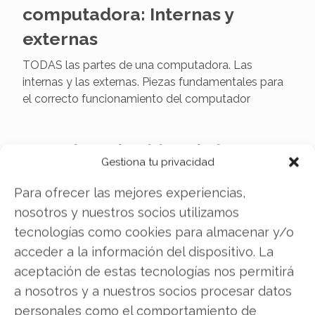
computadora: Internas y
externas
TODAS las partes de una computadora. Las
internas y las externas. Piezas fundamentales para
el correcto funcionamiento del computador
La tarjeta de video de la
Gestiona tu privacidad
computadora
Para ofrecer las mejores experiencias,
La tarjeta de video es una de las piezas claves del
nosotros y nuestros socios utilizamos
dispositivo. Aquí conocerás toda la tecnología
tecnologías como cookies para almacenar y/o
detrás de este componente.
acceder a la información del dispositivo. La
aceptación de estas tecnologías nos permitirá
La primera computadora
a nosotros y a nuestros socios procesar datos
personales como el comportamiento de
La primera computadora de la historia era muy