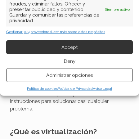
fraudes, y eliminar fallos, Ofrecer y
¿Cómo borrar archivos
presentar publicidad y contenido,
Siempre activo
Guardar y comunicar las preferencias de
temporales?
privacidad.
Gestionar 709 proveedores
Leer más sobre estos propósitos
Instrucciones paso a paso para borrar los archivos
temporales de nuestra computadora,
Accept
Deny
¡Mi PC no arranca! GUIA de
ayuda
Administrar opciones
¿La computadora no enciende? ¿No sabes qué
Política de cookies
Política de Privacidad
Aviso Legal
hacer? No te preocupes. Aquí encontrarás
instrucciones para solucionar casi cualquier
problema.
¿Qué es virtualización?