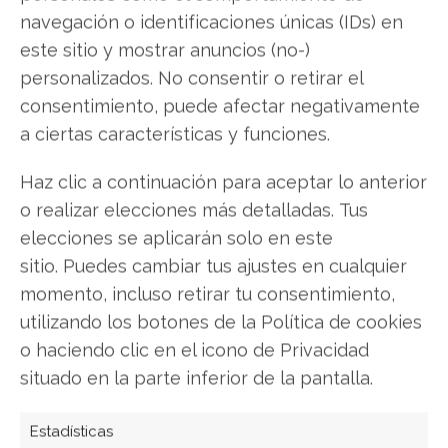
navegación o identificaciones únicas (IDs) en
distinta a los equipos que se conocen hoy en día.
Gigantes y pesados equipos que necesitaban de
este sitio y mostrar anuncios (no-)
una habitación completa y varias personas para
personalizados. No consentir o retirar el
oprerarlos. Conoce toda la historia en este post.
consentimiento, puede afectar negativamente
a ciertas características y funciones.
¿Qué es un voxel, pixel, mega
Haz clic a continuación para aceptar lo anterior
pixel y un texel?
o realizar elecciones más detalladas. Tus
elecciones se aplicarán solo en este
El pixel es el elemento base cuando se habla de
imágenes. Aquí podras sumergirte en el mundo de
sitio. Puedes cambiar tus ajustes en cualquier
los píxeles.
momento, incluso retirar tu consentimiento,
utilizando los botones de la Política de cookies
o haciendo clic en el icono de Privacidad
¿Qué es un algoritmo?
situado en la parte inferior de la pantalla.
Características y tipos
Estadísticas
Los algoritmos son muchos más sencillos de