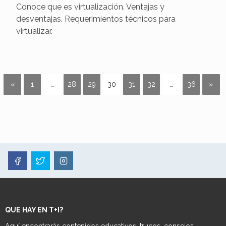
Conoce que es virtualización. Ventajas y
desventajas. Requerimientos técnicos para
virtualizar.
«
1
…
28
29
30
31
32
…
36
»
QUE HAY EN T+I?