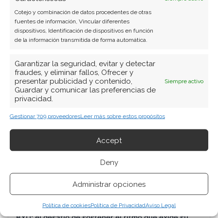
Cotejo y combinación de datos procedentes de otras
fuentes de información, Vincular diferentes
dispositivos, Identificación de dispositivos en función
de la información transmitida de forma automática.
Garantizar la seguridad, evitar y detectar
fraudes, y eliminar fallos, Ofrecer y
presentar publicidad y contenido,
Siempre activo
Guardar y comunicar las preferencias de
privacidad.
BUSCAR
Gestionar 709 proveedores
Leer más sobre estos propósitos
Accept
Deny
Administrar opciones
ARTÍCULOS RECIENTES
Política de cookies
Política de Privacidad
Aviso Legal
BYD: el desafío de sostener el ritmo que exige su