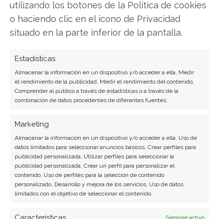
utilizando los botones de la Política de cookies
o haciendo clic en el icono de Privacidad
SOBRE EL AUTOR
situado en la parte inferior de la pantalla.
Javier Martínez González
Ingeniero de software convertido en escritor
Estadísticas
tecnológico. Analiza las últimas tendencias en
Almacenar la información en un dispositivo y/o acceder a ella, Medir
hardware, software empresarial y computación en
el rendimiento de la publicidad, Medir el rendimiento del contenido,
la nube.
Comprender al público a través de estadísticas o a través de la
combinación de datos procedentes de diferentes fuentes.
Ver todos los artículos →
Marketing
Almacenar la información en un dispositivo y/o acceder a ella, Uso de
datos limitados para seleccionar anuncios básicos, Crear perfiles para
publicidad personalizada, Utilizar perfiles para seleccionar la
publicidad personalizada, Crear un perfil para personalizar el
contenido, Uso de perfiles para la selección de contenido
personalizado, Desarrollo y mejora de los servicios, Uso de datos
limitados con el objetivo de seleccionar el contenido.
Características
Siempre activo