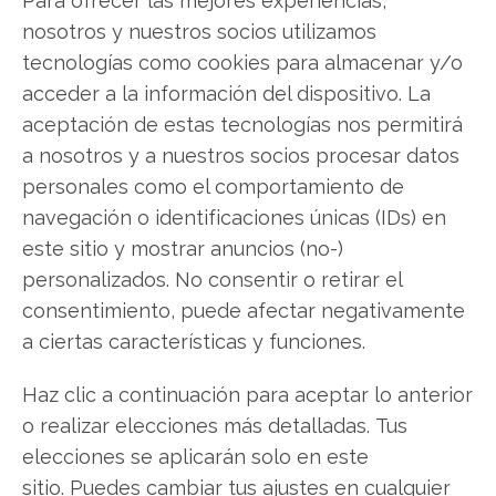
gigante de las búsquedas no deje de aumentar.
nosotros y nuestros socios utilizamos
Broadcom parece estar en una posición
tecnologías como cookies para almacenar y/o
inmejorable para capitalizar esta tendencia de
acceder a la información del dispositivo. La
forma masiva.
aceptación de estas tecnologías nos permitirá
a nosotros y a nuestros socios procesar datos
Broadcom: ¿Comprar o vender? El nuevo
personales como el comportamiento de
Análisis de Broadcom del 9 de agosto tiene la
navegación o identificaciones únicas (IDs) en
respuesta:
este sitio y mostrar anuncios (no-)
Los últimos resultados de Broadcom son
personalizados. No consentir o retirar el
contundentes: Acción inmediata requerida para
consentimiento, puede afectar negativamente
los inversores de Broadcom. ¿Merece la pena
a ciertas características y funciones.
invertir o es momento de vender? En el Análisis
Haz clic a continuación para aceptar lo anterior
gratuito actual del 9 de agosto descubrirá
o realizar elecciones más detalladas. Tus
exactamente qué hacer.
elecciones se aplicarán solo en este
Broadcom: ¿Comprar o vender?
¡Lee más aquí!
sitio. Puedes cambiar tus ajustes en cualquier