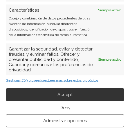
Características
Siempre activo
Cotejo y combinación de datos procedentes de otras
fuentes de información, Vincular diferentes
SOBRE EL AUTOR
dispositivos, Identificación de dispositivos en función
de la información transmitida de forma automática.
Carmen Ruiz López
Periodista especializada en tecnología y
Garantizar la seguridad, evitar y detectar
fraudes, y eliminar fallos, Ofrecer y
transformación digital con más de 8 años de
presentar publicidad y contenido,
Siempre activo
experiencia. Experta en inteligencia artificial,
Guardar y comunicar las preferencias de
ciberseguridad y startups tecnológicas.
privacidad.
Gestionar 709 proveedores
Leer más sobre estos propósitos
Ver todos los artículos →
Accept
Deny
Administrar opciones