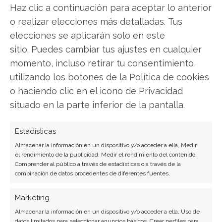
Haz clic a continuación para aceptar lo anterior
Periodista de tecnología especializado en
o realizar elecciones más detalladas. Tus
videojuegos, realidad virtual y tendencias de
elecciones se aplicarán solo en este
consumo digital. Más de 10 años cubriendo la
sitio. Puedes cambiar tus ajustes en cualquier
industria tecnológica española.
momento, incluso retirar tu consentimiento,
Ver todos los artículos →
utilizando los botones de la Política de cookies
o haciendo clic en el icono de Privacidad
situado en la parte inferior de la pantalla.
Estadísticas
Almacenar la información en un dispositivo y/o acceder a ella, Medir
el rendimiento de la publicidad, Medir el rendimiento del contenido,
Comprender al público a través de estadísticas o a través de la
combinación de datos procedentes de diferentes fuentes.
Marketing
Almacenar la información en un dispositivo y/o acceder a ella, Uso de
datos limitados para seleccionar anuncios básicos, Crear perfiles para