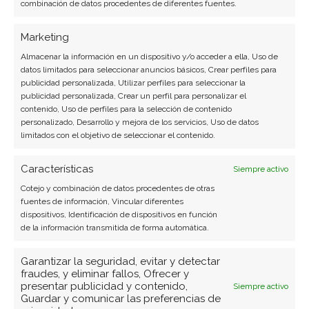
Impresoras de inyección o
combinación de datos procedentes de diferentes fuentes.
chorro de tinta
Marketing
En este post, conoceremos las partes de una
Almacenar la información en un dispositivo y/o acceder a ella, Uso de
datos limitados para seleccionar anuncios básicos, Crear perfiles para
impresora de chorro de tinta y como trabajan
publicidad personalizada, Utilizar perfiles para seleccionar la
juntas, así como los cartuchos y papeles que usan.
publicidad personalizada, Crear un perfil para personalizar el
contenido, Uso de perfiles para la selección de contenido
personalizado, Desarrollo y mejora de los servicios, Uso de datos
Cómo limpiar el disco duro
limitados con el objetivo de seleccionar el contenido.
En este post conoceremos cómo limpiar un disco
Características
Siempre activo
duro y todas las ventajas que nos puede ofrecer el
Cotejo y combinación de datos procedentes de otras
mantenimiento correcto de la PC.
fuentes de información, Vincular diferentes
dispositivos, Identificación de dispositivos en función
de la información transmitida de forma automática.
Refrigeración líquida con
Garantizar la seguridad, evitar y detectar
nitrógeno
fraudes, y eliminar fallos, Ofrecer y
presentar publicidad y contenido,
Siempre activo
Guardar y comunicar las preferencias de
En este post conoceremos las ventajas y