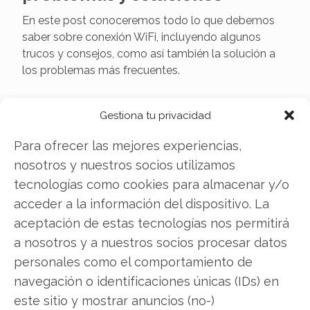
En este post conoceremos todo lo que debemos
saber sobre conexión WiFi, incluyendo algunos
trucos y consejos, como así también la solución a
los problemas más frecuentes.
Gestiona tu privacidad
El virus Ransomware
Para ofrecer las mejores experiencias,
En este post conoceremos todo acerca el
Ransomware, ese tipo de virus tan problemático
nosotros y nuestros socios utilizamos
capaz de paralizar nuestro trabajo si no pagamos
tecnologías como cookies para almacenar y/o
un rescate.
acceder a la información del dispositivo. La
aceptación de estas tecnologías nos permitirá
a nosotros y a nuestros socios procesar datos
Samsung Kies ¿Para qué
personales como el comportamiento de
sirve?
navegación o identificaciones únicas (IDs) en
Conoce todos los beneficios de Samsung Kies, la
este sitio y mostrar anuncios (no-)