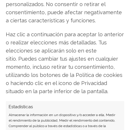
herramienta oficial para sincronizar y transferir
personalizados. No consentir o retirar el
archivos y contactos de un celular Samsung.
consentimiento, puede afectar negativamente
a ciertas características y funciones.
Megapost RSS
Haz clic a continuación para aceptar lo anterior
En este post conoceremos todo acerca del RSS,
o realizar elecciones más detalladas. Tus
la forma de estar informados con lo que más nos
elecciones se aplicarán solo en este
interesa de la manera más sencilla y práctica.
sitio. Puedes cambiar tus ajustes en cualquier
momento, incluso retirar tu consentimiento,
utilizando los botones de la Política de cookies
Convertir PDF: Todos los
o haciendo clic en el icono de Privacidad
formatos
situado en la parte inferior de la pantalla.
En este post aprenderemos como convertir
diferentes tipos de archivos PDF para no perder
Estadísticas
ningún aspecto de su contenido.
Almacenar la información en un dispositivo y/o acceder a ella, Medir
el rendimiento de la publicidad, Medir el rendimiento del contenido,
Comprender al público a través de estadísticas o a través de la