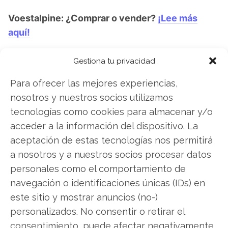
Voestalpine: ¿Comprar o vender?
¡Lee más
aquí!
Gestiona tu privacidad
Voestalpine
Para ofrecer las mejores experiencias,
nosotros y nuestros socios utilizamos
tecnologías como cookies para almacenar y/o
Compartir este artículo
acceder a la información del dispositivo. La
aceptación de estas tecnologías nos permitirá
Twitter
a nosotros y a nuestros socios procesar datos
personales como el comportamiento de
Facebook
navegación o identificaciones únicas (IDs) en
este sitio y mostrar anuncios (no-)
LinkedIn
personalizados. No consentir o retirar el
consentimiento, puede afectar negativamente
Copiar enlace