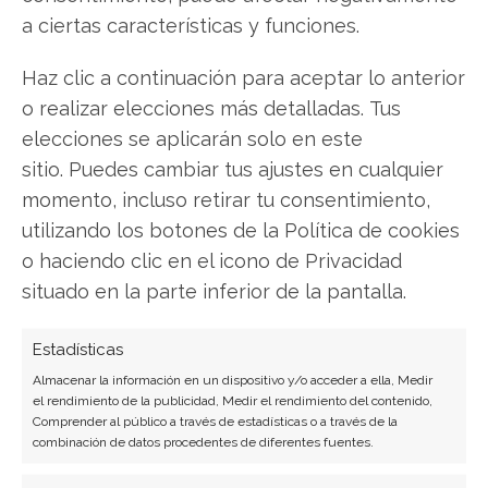
a ciertas características y funciones.
Haz clic a continuación para aceptar lo anterior
o realizar elecciones más detalladas. Tus
elecciones se aplicarán solo en este
sitio. Puedes cambiar tus ajustes en cualquier
SOBRE EL AUTOR
momento, incluso retirar tu consentimiento,
Miguel Ángel Torres Díaz
utilizando los botones de la Política de cookies
o haciendo clic en el icono de Privacidad
Periodista de tecnología especializado en
videojuegos, realidad virtual y tendencias de
situado en la parte inferior de la pantalla.
consumo digital. Más de 10 años cubriendo la
industria tecnológica española.
Estadísticas
Almacenar la información en un dispositivo y/o acceder a ella, Medir
Ver todos los artículos →
el rendimiento de la publicidad, Medir el rendimiento del contenido,
Comprender al público a través de estadísticas o a través de la
combinación de datos procedentes de diferentes fuentes.