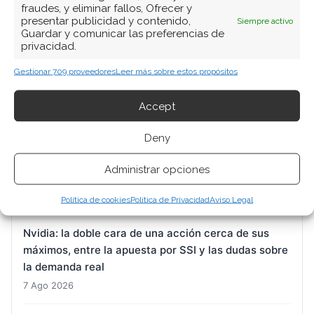
fraudes, y eliminar fallos, Ofrecer y
presentar publicidad y contenido,
Siempre activo
Guardar y comunicar las preferencias de
privacidad.
ARTÍCULOS RECIENTES
Gestionar 709 proveedores
Leer más sobre estos propósitos
BioNTech: Oelkers toma el timón con la misión de
reconducir un barco que pierde fuelle
Accept
7 Ago 2026
Deny
DroneShield: Citigroup entra en el capital mientras
Administrar opciones
el mercado digiere una guidance a la baja
7 Ago 2026
Política de cookies
Política de Privacidad
Aviso Legal
Nvidia: la doble cara de una acción cerca de sus
máximos, entre la apuesta por SSI y las dudas sobre
la demanda real
7 Ago 2026