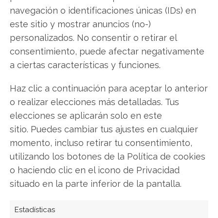
Copiar enlace
navegación o identificaciones únicas (IDs) en
este sitio y mostrar anuncios (no-)
personalizados. No consentir o retirar el
consentimiento, puede afectar negativamente
a ciertas características y funciones.
Haz clic a continuación para aceptar lo anterior
SOBRE EL AUTOR
o realizar elecciones más detalladas. Tus
Carmen Ruiz López
elecciones se aplicarán solo en este
sitio. Puedes cambiar tus ajustes en cualquier
Periodista especializada en tecnología y
transformación digital con más de 8 años de
momento, incluso retirar tu consentimiento,
experiencia. Experta en inteligencia artificial,
utilizando los botones de la Política de cookies
ciberseguridad y startups tecnológicas.
o haciendo clic en el icono de Privacidad
situado en la parte inferior de la pantalla.
Ver todos los artículos →
Estadísticas