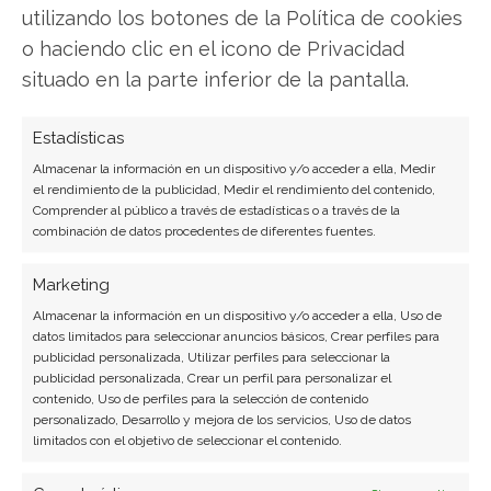
se le va a dar es más que suficiente.
utilizando los botones de la Política de cookies
o haciendo clic en el icono de Privacidad
Para que
conectar un servidor de impresión sea
situado en la parte inferior de la pantalla.
una tarea placentera,
a continuación te
mostramos un esquema básico de conexionado
Estadísticas
utilizando un servidor de impresión:
Almacenar la información en un dispositivo y/o acceder a ella, Medir
el rendimiento de la publicidad, Medir el rendimiento del contenido,
Comprender al público a través de estadísticas o a través de la
Beneficios de un servidor de
combinación de datos procedentes de diferentes fuentes.
impresión en el hogar
Marketing
Hasta ahora hemos hablado de la utilización de
Almacenar la información en un dispositivo y/o acceder a ella, Uso de
un servidor de impresión en el trabajo,
datos limitados para seleccionar anuncios básicos, Crear perfiles para
publicidad personalizada, Utilizar perfiles para seleccionar la
pero
también podemos beneficiarnos de sus
publicidad personalizada, Crear un perfil para personalizar el
prestaciones en casa
. En lugar de tener
contenido, Uso de perfiles para la selección de contenido
personalizado, Desarrollo y mejora de los servicios, Uso de datos
conectada una impresora a cada computadora
limitados con el objetivo de seleccionar el contenido.
en nuestro hogar, podemos tener una sola, y
todos sus moradores tendrán acceso a la