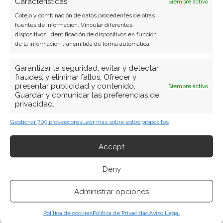
Características
Siempre activo
impresión, lo que también nos ayudara a
Cotejo y combinación de datos procedentes de otras
economizar con los insumos, ya que no es lo
fuentes de información, Vincular diferentes
dispositivos, Identificación de dispositivos en función
mismo tener que
comprar toner
, cartuchos de
de la información transmitida de forma automática.
tinta o papel para cada una de ellas, que para
una sola impresora que comparten todas las
Garantizar la seguridad, evitar y detectar
fraudes, y eliminar fallos, Ofrecer y
computadoras y dispositivos móviles de la casa.
presentar publicidad y contenido,
Siempre activo
Guardar y comunicar las preferencias de
privacidad.
Pero no sólo en los insumos podemos
ahorrar
instalando un servidor de impresión,
ya que
Gestionar 709 proveedores
Leer más sobre estos propósitos
también nos podemos olvidar de los largos
Accept
cableados de red que la mayoría de las veces
son difíciles de esconder, sobre todo en una
Deny
casa.
Administrar opciones
Instalando un servidor de impresión, sobre todo
Política de cookies
Política de Privacidad
Aviso Legal
si es del tipo inalámbrico, podremos ubicar la