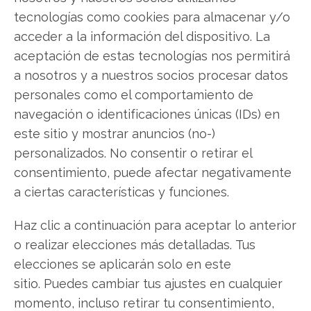
que cablear el servidor de impresión,
con lo
tecnologías como cookies para almacenar y/o
cual utilizar una impresora de forma remota es
acceder a la información del dispositivo. La
fácil y sencillo, además de cómodo, ya que
aceptación de estas tecnologías nos permitirá
podemos poner la impresora en el lugar en que
a nosotros y a nuestros socios procesar datos
mejor se adapte a nuestras necesidades.
personales como el comportamiento de
navegación o identificaciones únicas (IDs) en
Esquema de conexión de un
este sitio y mostrar anuncios (no-)
servidor de impresión
personalizados. No consentir o retirar el
consentimiento, puede afectar negativamente
Si bien
conectar un servidor de impresión
a ciertas características y funciones.
parece una tarea difícil, lo cierto es que no lo es
para nada, lo único que necesitamos para
Haz clic a continuación para aceptar lo anterior
instalar un servidor de impresión de forma
o realizar elecciones más detalladas. Tus
correcta
es tener un poco de paciencia y saber
elecciones se aplicarán solo en este
con anterioridad algunos detalles como por
sitio. Puedes cambiar tus ajustes en cualquier
ejemplo la ubicación de la impresora y el uso que
momento, incluso retirar tu consentimiento,