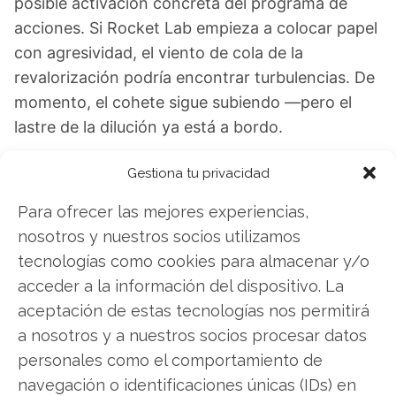
posible activación concreta del programa de
acciones. Si Rocket Lab empieza a colocar papel
con agresividad, el viento de cola de la
revalorización podría encontrar turbulencias. De
momento, el cohete sigue subiendo —pero el
lastre de la dilución ya está a bordo.
Rocket Lab USA: ¿Comprar o vender? El nuevo
Gestiona tu privacidad
Análisis de Rocket Lab USA del 7 de agosto
Para ofrecer las mejores experiencias,
tiene la respuesta:
nosotros y nuestros socios utilizamos
tecnologías como cookies para almacenar y/o
Los últimos resultados de Rocket Lab USA son
acceder a la información del dispositivo. La
contundentes: Acción inmediata requerida para
aceptación de estas tecnologías nos permitirá
los inversores de Rocket Lab USA. ¿Merece la
a nosotros y a nuestros socios procesar datos
pena invertir o es momento de vender? En el
personales como el comportamiento de
Análisis gratuito actual del 7 de agosto
navegación o identificaciones únicas (IDs) en
descubrirá exactamente qué hacer.