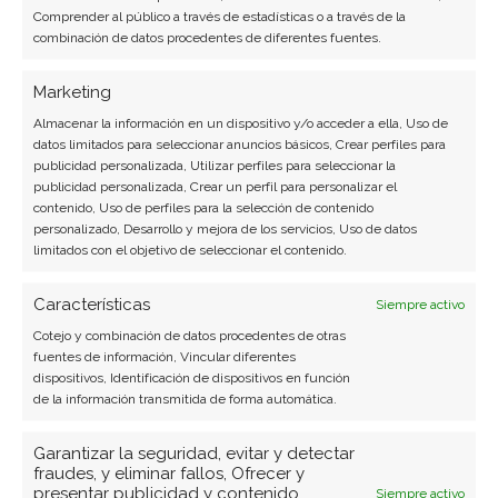
Comprender al público a través de estadísticas o a través de la
combinación de datos procedentes de diferentes fuentes.
Marketing
Almacenar la información en un dispositivo y/o acceder a ella, Uso de
datos limitados para seleccionar anuncios básicos, Crear perfiles para
publicidad personalizada, Utilizar perfiles para seleccionar la
publicidad personalizada, Crear un perfil para personalizar el
SOBRE EL AUTOR
contenido, Uso de perfiles para la selección de contenido
Javier Martínez González
personalizado, Desarrollo y mejora de los servicios, Uso de datos
limitados con el objetivo de seleccionar el contenido.
Ingeniero de software convertido en escritor
tecnológico. Analiza las últimas tendencias en
Características
Siempre activo
hardware, software empresarial y computación en
Cotejo y combinación de datos procedentes de otras
la nube.
fuentes de información, Vincular diferentes
dispositivos, Identificación de dispositivos en función
Ver todos los artículos →
de la información transmitida de forma automática.
Garantizar la seguridad, evitar y detectar
fraudes, y eliminar fallos, Ofrecer y
presentar publicidad y contenido,
Siempre activo