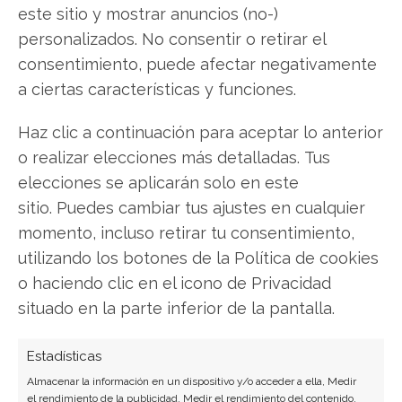
este sitio y mostrar anuncios (no-)
Rocket Lab USA: ¿Comprar o vender?
¡Lee más
personalizados. No consentir o retirar el
aquí!
consentimiento, puede afectar negativamente
a ciertas características y funciones.
Haz clic a continuación para aceptar lo anterior
Rocket Lab USA
o realizar elecciones más detalladas. Tus
elecciones se aplicarán solo en este
sitio. Puedes cambiar tus ajustes en cualquier
Compartir este artículo
momento, incluso retirar tu consentimiento,
utilizando los botones de la Política de cookies
Twitter
o haciendo clic en el icono de Privacidad
situado en la parte inferior de la pantalla.
Facebook
LinkedIn
Estadísticas
Almacenar la información en un dispositivo y/o acceder a ella, Medir
Copiar enlace
el rendimiento de la publicidad, Medir el rendimiento del contenido,