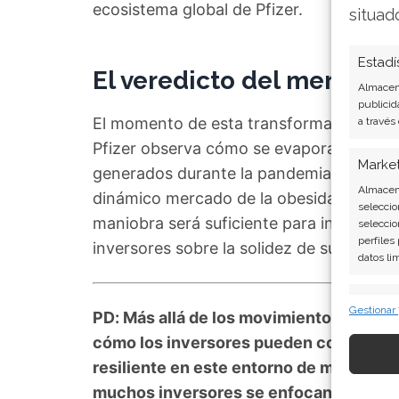
ecosistema global de Pfizer.
situad
Estadí
El veredicto del mercado
Almacena
publicid
El momento de esta transformación estra
a través
Pfizer observa cómo se evaporan progre
Marke
generados durante la pandemia, la empre
Almacena
dinámico mercado de la obesidad. La in
seleccio
maniobra será suficiente para invertir la
seleccio
perfiles
inversores sobre la solidez de su nueva 
datos li
Caract
Gestionar
PD: Más allá de los movimientos corpor
Cotejo y
Vincular
cómo los inversores pueden construir 
informac
resiliente en este entorno de mercado 