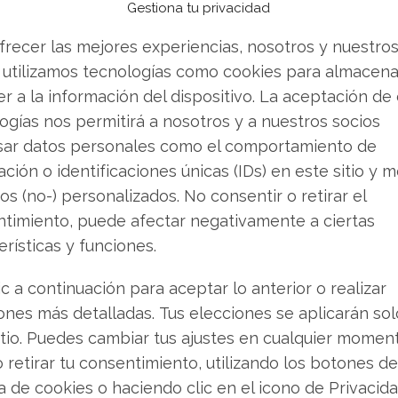
Gestiona tu privacidad
frecer las mejores experiencias, nosotros y nuestro
Desafíos y oportunidades
 utilizamos tecnologías como cookies para almacena
r a la información del dispositivo. La aceptación de
magnitud del reto al que se enfrenta la compañía.
ogías nos permitirá a nosotros y a nuestros socios
s ingresos experimentaron una contracción del
sar datos personales como el comportamiento de
lares. Esta merma fue impulsada principalmente
ción o identificaciones únicas (IDs) en este sitio y m
ductos relacionados con la COVID-19.
os (no-) personalizados. No consentir o retirar el
timiento, puede afectar negativamente a ciertas
istentemente en su programa de racionalización
erísticas y funciones.
presa proyecta ahorros adicionales por 500
00 millones ya alcanzados el año anterior.
ic a continuación para aceptar lo anterior o realizar
ones más detalladas. Tus elecciones se aplicarán so
ndio, donde la filial local reportó un incremento
itio. Puedes cambiar tus ajustes en cualquier momen
ado de un crecimiento del 9,1% en sus ventas.
o retirar tu consentimiento, utilizando los botones de
de determinados segmentos dentro del
ca de cookies o haciendo clic en el icono de Privacid