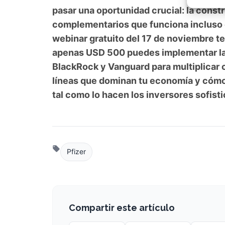
muchos inversores se enfocan únicamen
Garant
fallos
pasar una oportunidad crucial: la const
comuni
complementarios que funciona incluso 
webinar gratuito del 17 de noviembre
apenas USD 500 puedes implementar la 
BlackRock y Vanguard para multiplicar c
líneas que dominan tu economía y cómo
tal como lo hacen los inversores sofist
Pfizer
Compartir este artículo