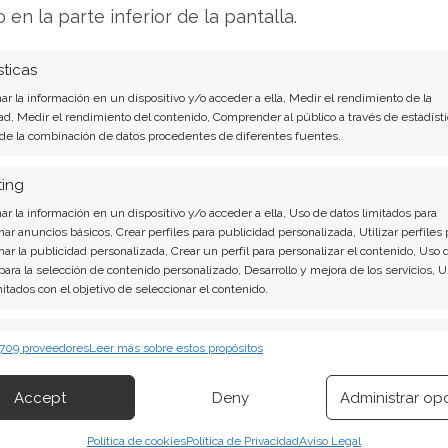
o en la parte inferior de la pantalla.
sticas
r la información en un dispositivo y/o acceder a ella, Medir el rendimiento de la
ad, Medir el rendimiento del contenido, Comprender al público a través de estadísti
tégica no podría ser más crucial. Mientras
 de la combinación de datos procedentes de diferentes fuentes.
sivamente los ingresos extraordinarios
ting
sa ha decidido concentrar sus recursos en el
r la información en un dispositivo y/o acceder a ella, Uso de datos limitados para
cógnita que permanece es si esta audaz
nar anuncios básicos, Crear perfiles para publicidad personalizada, Utilizar perfiles 
 tendencia bajista de la acción y convencer a los
nar la publicidad personalizada, Crear un perfil para personalizar el contenido, Uso 
 para la selección de contenido personalizado, Desarrollo y mejora de los servicios, 
narrativa de crecimiento.
mitados con el objetivo de seleccionar el contenido.
erísticas
Siempr
 709 proveedores
Leer más sobre estos propósitos
ativos de Pfizer, he analizado recientemente
 combinación de datos procedentes de otras fuentes de información,
 diferentes dispositivos, Identificación de dispositivos en función de la
una estrategia de cartera verdaderamente
Accept
Deny
Administrar op
ión transmitida de forma automática.
volátil. Recientemente descubrí que mientras
Política de cookies
Política de Privacidad
Aviso Legal