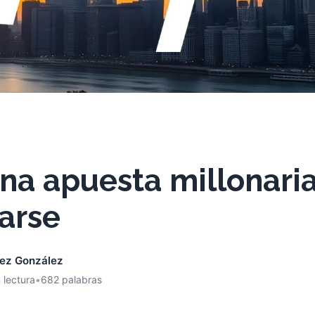
Una apuesta millonari
arse
nez González
 lectura
•
682 palabras