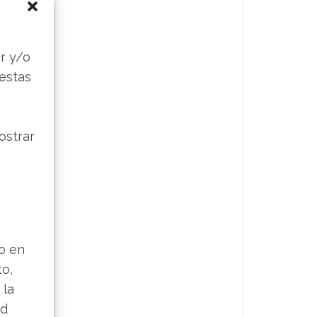
s
r y/o
 estas
ostrar
lo en
to,
 la
ad