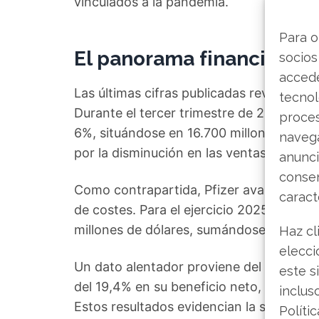
vinculados a la pandemia.
Para o
El panorama financiero: 
socios
accede
Las últimas cifras publicadas revelan la 
tecnol
Durante el tercer trimestre de 2025, lo
proce
6%, situándose en 16.700 millones de dó
navega
por la disminución en las ventas de pro
anunci
consen
Como contrapartida, Pfizer avanza cons
caract
de costes. Para el ejercicio 2025, la em
millones de dólares, sumándose a los 4.0
Haz cl
elecci
Un dato alentador proviene del mercado i
este s
del 19,4% en su beneficio neto, acompañ
inclus
Estos resultados evidencian la solidez 
Políti