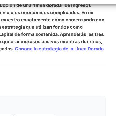
te en acciones individuales, están dejando
izar la seguridad, evitar y detectar fraudes, y eliminar
, Ofrecer y presentar publicidad y contenido, Guardar y
Siempr
rucción de una "línea dorada" de ingresos
car las preferencias de privacidad.
en ciclos económicos complicados. En mi
 te muestro exactamente cómo comenzando con
estrategia que utilizan fondos como
apital de forma sostenida. Aprenderás las tres
 generar ingresos pasivos mientras duermes,
icados.
Conoce la estrategia de la Línea Dorada