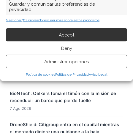
Guardar y comunicar las preferencias de
privacidad.
ARTÍCULOS RECIENTES
Gestionar 711 proveedores
Leer más sobre estos propósitos
Micron: la memoria que vende todo su futuro
Accept
mientras el mercado castiga su presente
7 Ago 2026
Deny
Administrar opciones
BYD: el desafío de sostener el ritmo que exige su
propio objetivo anual
Política de cookies
Política de Privacidad
Aviso Legal
7 Ago 2026
BioNTech: Oelkers toma el timón con la misión de
reconducir un barco que pierde fuelle
7 Ago 2026
DroneShield: Citigroup entra en el capital mientras
el mercado digiere una guidance a la baja