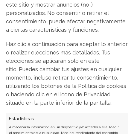
este sitio y mostrar anuncios (no-)
personalizados. No consentir o retirar el
consentimiento, puede afectar negativamente
a ciertas características y funciones.
Haz clic a continuación para aceptar lo anterior
SOBRE EL AUTOR
o realizar elecciones más detalladas. Tus
Laura Fernández Silva
elecciones se aplicarán solo en este
Analista tecnológica enfocada en innovación digital,
sitio. Puedes cambiar tus ajustes en cualquier
comercio electrónico y aplicaciones móviles.
momento, incluso retirar tu consentimiento,
Colaboradora habitual en medios especializados
utilizando los botones de la Política de cookies
del sector tech.
o haciendo clic en el icono de Privacidad
Ver todos los artículos →
situado en la parte inferior de la pantalla.
Estadísticas
Almacenar la información en un dispositivo y/o acceder a ella, Medir
el rendimiento de la publicidad, Medir el rendimiento del contenido,