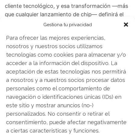
cliente tecnológico, y esa transformación —más
que cualquier lanzamiento de chip— definirá el
próximo capítulo de Nvidia.
Gestiona tu privacidad
Para ofrecer las mejores experiencias,
Nvidia: ¿Comprar o vender? El nuevo Análisis
nosotros y nuestros socios utilizamos
de Nvidia del 2 de agosto tiene la respuesta:
tecnologías como cookies para almacenar y/o
Los últimos resultados de Nvidia son
acceder a la información del dispositivo. La
contundentes: Acción inmediata requerida para
aceptación de estas tecnologías nos permitirá
los inversores de Nvidia. ¿Merece la pena invertir
a nosotros y a nuestros socios procesar datos
o es momento de vender? En el Análisis gratuito
personales como el comportamiento de
actual del 2 de agosto descubrirá exactamente
navegación o identificaciones únicas (IDs) en
qué hacer.
este sitio y mostrar anuncios (no-)
personalizados. No consentir o retirar el
Nvidia: ¿Comprar o vender?
¡Lee más aquí!
consentimiento, puede afectar negativamente
a ciertas características y funciones.