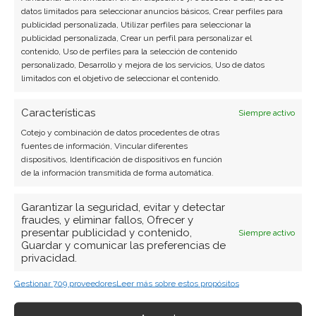
datos limitados para seleccionar anuncios básicos, Crear perfiles para
publicidad personalizada, Utilizar perfiles para seleccionar la
SOBRE EL AUTOR
publicidad personalizada, Crear un perfil para personalizar el
contenido, Uso de perfiles para la selección de contenido
Javier Martínez González
personalizado, Desarrollo y mejora de los servicios, Uso de datos
limitados con el objetivo de seleccionar el contenido.
Ingeniero de software convertido en escritor
tecnológico. Analiza las últimas tendencias en
Características
Siempre activo
hardware, software empresarial y computación en
la nube.
Cotejo y combinación de datos procedentes de otras
fuentes de información, Vincular diferentes
dispositivos, Identificación de dispositivos en función
Ver todos los artículos →
de la información transmitida de forma automática.
Garantizar la seguridad, evitar y detectar
fraudes, y eliminar fallos, Ofrecer y
presentar publicidad y contenido,
Siempre activo
Guardar y comunicar las preferencias de
privacidad.
Gestionar 709 proveedores
Leer más sobre estos propósitos