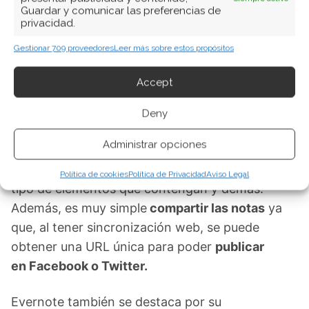
Guardar y comunicar las preferencias de
podrá tener la seguridad de que las notas estén
privacidad.
disponibles en cualquier lugar. La versión web
Gestionar 709 proveedores
Leer más sobre estos propósitos
dispone de muchísimas funciones.
Accept
Evernote también se destaca por las opciones
para organizar las notas.
Se les puede añadir
Deny
etiquetas descriptivas, geolocalización, indicar el
Administrar opciones
autor y muchas otras características muy útiles.
También es posible agruparlas por fecha, por
Política de cookies
Política de Privacidad
Aviso Legal
tipo de elementos que contengan y demás.
Además, es muy simple
compartir las notas
ya
que, al tener sincronización web, se puede
obtener una URL única para poder
publicar
en Facebook o Twitter.
Evernote también se destaca por su