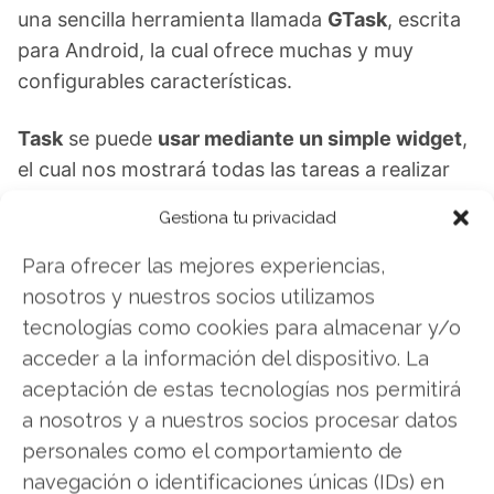
una sencilla herramienta llamada
GTask
, escrita
para Android, la cual
ofrece muchas y muy
configurables características.
Task
se puede
usar mediante un simple widget
,
el cual nos mostrará todas las tareas a realizar
en una lista.
Gestiona tu privacidad
Con la combinación de ambas herramientas
Para ofrecer las mejores experiencias,
podremos obtener
un magnífico sistema de
nosotros y nuestros socios utilizamos
notas sincronizables
entre todos nuestros
tecnologías como cookies para almacenar y/o
dispositivos, lo cual flexibilizará nuestro trabajo,
acceder a la información del dispositivo. La
ofreciéndonos la posibilidad de tener todo
aceptación de estas tecnologías nos permitirá
siempre a la mano.
a nosotros y a nuestros socios procesar datos
personales como el comportamiento de
En el caso de que necesitemos flexibilizar más
navegación o identificaciones únicas (IDs) en