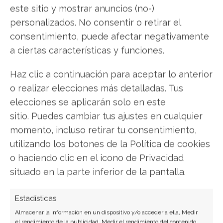
aún este sistema, una
muy buena idea es abrir
este sitio y mostrar anuncios (no-)
Gmail
directamente con el navegador Google
personalizados. No consentir o retirar el
Chrome, desplazarnos hasta el menú del
consentimiento, puede afectar negativamente
browser y seleccionar la opción
"Crear acceso
a ciertas características y funciones.
directo a aplicaciones".
Haz clic a continuación para aceptar lo anterior
Los mejores programas para tomar
o realizar elecciones más detalladas. Tus
elecciones se aplicarán solo en este
notas y apuntes
sitio. Puedes cambiar tus ajustes en cualquier
La popularización de los equipos portátiles
momento, incluso retirar tu consentimiento,
permite usarlos para
tomar notas y apuntes,
ya
utilizando los botones de la Política de cookies
sea en alguna clase, reunión, o cualquier otro
o haciendo clic en el icono de Privacidad
tipo de situación. El hecho que el equipo pueda
situado en la parte inferior de la pantalla.
ser trasladado a cualquier lugar permite que
pueda ser
utilizado como cuadernillo de notas
.
Estadísticas
Almacenar la información en un dispositivo y/o acceder a ella, Medir
Es por eso que a partir de este punto
el rendimiento de la publicidad, Medir el rendimiento del contenido,