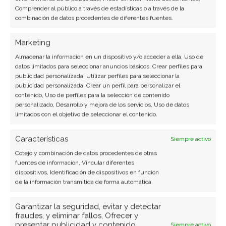
Comprender al público a través de estadísticas o a través de la
conoceremos
las mejores aplicaciones para
combinación de datos procedentes de diferentes fuentes.
tomar nota y apuntes tanto para Windows como
para Android.
Entre ellas será posible encontrar
Marketing
aplicaciones con sincronización, sin
Almacenar la información en un dispositivo y/o acceder a ella, Uso de
datos limitados para seleccionar anuncios básicos, Crear perfiles para
sincronización, pagas, gratuitas, y demás.
publicidad personalizada, Utilizar perfiles para seleccionar la
Empecemos:
publicidad personalizada, Crear un perfil para personalizar el
contenido, Uso de perfiles para la selección de contenido
personalizado, Desarrollo y mejora de los servicios, Uso de datos
Evernote: La forma más sencilla de
limitados con el objetivo de seleccionar el contenido.
tomar notas
Características
Siempre activo
Evernote es una de las aplicaciones para tomar
Cotejo y combinación de datos procedentes de otras
fuentes de información, Vincular diferentes
notas más famosas. Su principal ventaja es el
dispositivos, Identificación de dispositivos en función
amplio soporte para múltiples plataformas
,
de la información transmitida de forma automática.
incluyendo Android, Windows Phone 7, iPad, etc.
Garantizar la seguridad, evitar y detectar
Gracias a su capacidad para sincronizar con la
fraudes, y eliminar fallos, Ofrecer y
nube y con distintos tipos de dispositivos, se
presentar publicidad y contenido,
Siempre activo