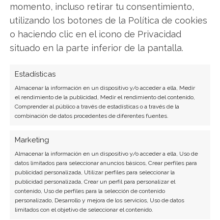
momento, incluso retirar tu consentimiento,
exactamente qué hacer.
utilizando los botones de la Política de cookies
o haciendo clic en el icono de Privacidad
MP Materials: ¿Comprar o vender?
¡Lee más
situado en la parte inferior de la pantalla.
aquí!
Estadísticas
Almacenar la información en un dispositivo y/o acceder a ella, Medir
MP Materials
el rendimiento de la publicidad, Medir el rendimiento del contenido,
Comprender al público a través de estadísticas o a través de la
combinación de datos procedentes de diferentes fuentes.
Compartir este artículo
Marketing
Almacenar la información en un dispositivo y/o acceder a ella, Uso de
Twitter
datos limitados para seleccionar anuncios básicos, Crear perfiles para
publicidad personalizada, Utilizar perfiles para seleccionar la
publicidad personalizada, Crear un perfil para personalizar el
Facebook
contenido, Uso de perfiles para la selección de contenido
personalizado, Desarrollo y mejora de los servicios, Uso de datos
LinkedIn
limitados con el objetivo de seleccionar el contenido.