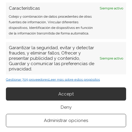
Características
Copiar enlace
Siempre activo
Cotejo y combinación de datos procedentes de otras
fuentes de información, Vincular diferentes
dispositivos, Identificación de dispositivos en función
de la información transmitida de forma automática.
Garantizar la seguridad, evitar y detectar
fraudes, y eliminar fallos, Ofrecer y
presentar publicidad y contenido,
Siempre activo
SOBRE EL AUTOR
Guardar y comunicar las preferencias de
privacidad.
Miguel Ángel Torres Díaz
Gestionar 709 proveedores
Leer más sobre estos propósitos
Periodista de tecnología especializado en
videojuegos, realidad virtual y tendencias de
Accept
consumo digital. Más de 10 años cubriendo la
industria tecnológica española.
Deny
Ver todos los artículos →
Administrar opciones