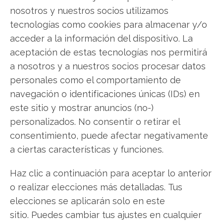
Texas.
nosotros y nuestros socios utilizamos
tecnologías como cookies para almacenar y/o
La acción de MP Materials cotizaba
acceder a la información del dispositivo. La
recientemente a 61,40 dólares. La empresa
aceptación de estas tecnologías nos permitirá
dispone de un colchón de liquidez de 1.800
a nosotros y a nuestros socios procesar datos
millones de dólares en efectivo e inversiones a
personales como el comportamiento de
corto plazo.
navegación o identificaciones únicas (IDs) en
este sitio y mostrar anuncios (no-)
MP Materials: ¿Comprar o vender? El nuevo
personalizados. No consentir o retirar el
Análisis de MP Materials del 1 de agosto tiene la
consentimiento, puede afectar negativamente
respuesta:
a ciertas características y funciones.
Los últimos resultados de MP Materials son
Haz clic a continuación para aceptar lo anterior
contundentes: Acción inmediata requerida para
o realizar elecciones más detalladas. Tus
los inversores de MP Materials. ¿Merece la pena
elecciones se aplicarán solo en este
invertir o es momento de vender? En el Análisis
sitio. Puedes cambiar tus ajustes en cualquier
gratuito actual del 1 de agosto descubrirá