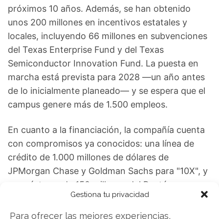
próximos 10 años. Además, se han obtenido
unos 200 millones en incentivos estatales y
locales, incluyendo 66 millones en subvenciones
del Texas Enterprise Fund y del Texas
Semiconductor Innovation Fund. La puesta en
marcha está prevista para 2028 —un año antes
de lo inicialmente planeado— y se espera que el
campus genere más de 1.500 empleos.
En cuanto a la financiación, la compañía cuenta
con compromisos ya conocidos: una línea de
crédito de 1.000 millones de dólares de
JPMorgan Chase y Goldman Sachs para "10X", y
un préstamo de 150 millones del Pentágono para
Gestiona tu privacidad
ampliar la mina de Mountain Pass, que será la
fuente de materia prima para la operación en
Para ofrecer las mejores experiencias,