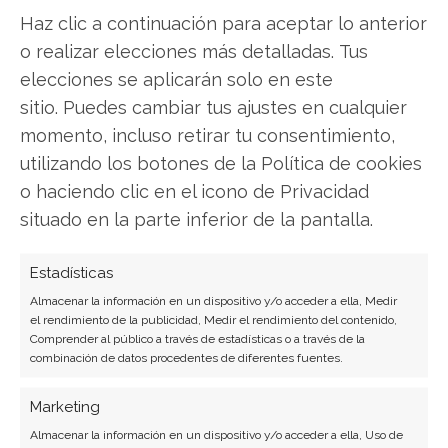
Twitter
Haz clic a continuación para aceptar lo anterior
o realizar elecciones más detalladas. Tus
Facebook
elecciones se aplicarán solo en este
sitio. Puedes cambiar tus ajustes en cualquier
LinkedIn
momento, incluso retirar tu consentimiento,
utilizando los botones de la Política de cookies
Copiar enlace
o haciendo clic en el icono de Privacidad
situado en la parte inferior de la pantalla.
Estadísticas
Almacenar la información en un dispositivo y/o acceder a ella, Medir
el rendimiento de la publicidad, Medir el rendimiento del contenido,
Comprender al público a través de estadísticas o a través de la
SOBRE EL AUTOR
combinación de datos procedentes de diferentes fuentes.
Javier Martínez González
Marketing
Ingeniero de software convertido en escritor
Almacenar la información en un dispositivo y/o acceder a ella, Uso de
tecnológico. Analiza las últimas tendencias en