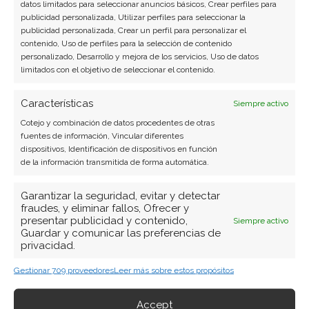
datos limitados para seleccionar anuncios básicos, Crear perfiles para
hardware, software empresarial y computación en
publicidad personalizada, Utilizar perfiles para seleccionar la
la nube.
publicidad personalizada, Crear un perfil para personalizar el
contenido, Uso de perfiles para la selección de contenido
Ver todos los artículos →
personalizado, Desarrollo y mejora de los servicios, Uso de datos
limitados con el objetivo de seleccionar el contenido.
Características
Siempre activo
Cotejo y combinación de datos procedentes de otras
fuentes de información, Vincular diferentes
dispositivos, Identificación de dispositivos en función
de la información transmitida de forma automática.
Garantizar la seguridad, evitar y detectar
fraudes, y eliminar fallos, Ofrecer y
presentar publicidad y contenido,
Siempre activo
Guardar y comunicar las preferencias de
privacidad.
Gestionar 709 proveedores
Leer más sobre estos propósitos
Accept