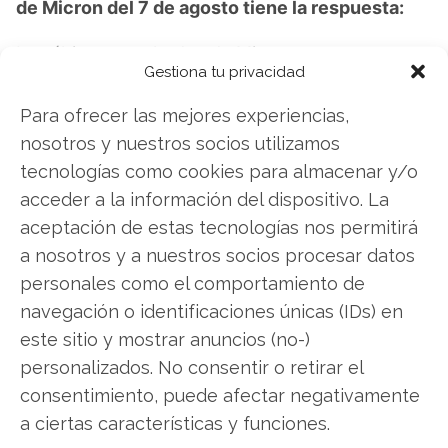
de Micron del 7 de agosto tiene la respuesta:
Los últimos resultados de Micron son
Gestiona tu privacidad
contundentes: Acción inmediata requerida para
los inversores de Micron. ¿Merece la pena
Para ofrecer las mejores experiencias,
invertir o es momento de vender? En el Análisis
nosotros y nuestros socios utilizamos
gratuito actual del 7 de agosto descubrirá
tecnologías como cookies para almacenar y/o
exactamente qué hacer.
acceder a la información del dispositivo. La
aceptación de estas tecnologías nos permitirá
Micron: ¿Comprar o vender?
¡Lee más aquí!
a nosotros y a nuestros socios procesar datos
personales como el comportamiento de
navegación o identificaciones únicas (IDs) en
Micron
este sitio y mostrar anuncios (no-)
personalizados. No consentir o retirar el
consentimiento, puede afectar negativamente
Compartir este artículo
a ciertas características y funciones.