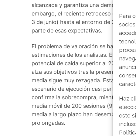
alcanzada y garantiza una demanda estru
embargo, el reciente retroceso desde el
Para o
3 de junio) hasta el entorno de 258,65 e
socios
parte de esas expectativas.
accede
tecnol
El problema de valoración se hace eviden
proce
estimaciones de los analistas. El consens
navega
potencial de caída superior al 20%. Aunq
anunci
alza sus objetivos tras la presentación 
consen
media sigue muy rezagada. Esta divergen
caract
escenario de ejecución casi perfecta par
confirma la sobrecompra, mientras que e
Haz cl
media móvil de 200 sesiones (91,12 euro
elecci
media a largo plazo han desembocado hi
este s
prolongadas.
inclus
Políti