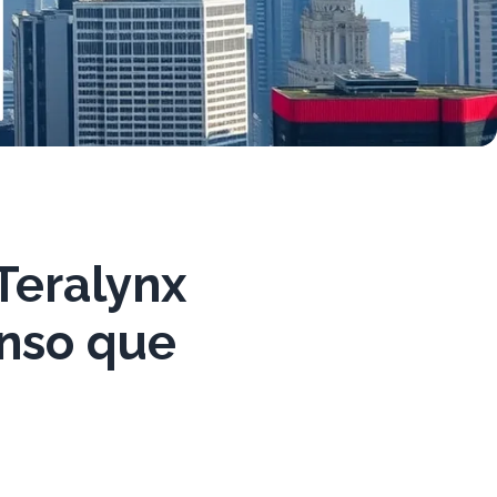
 Teralynx
enso que