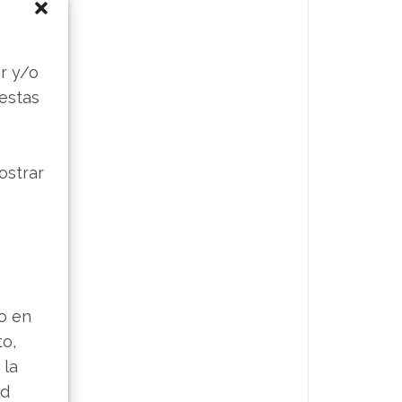
s
r y/o
 estas
ostrar
lo en
to,
 la
ad