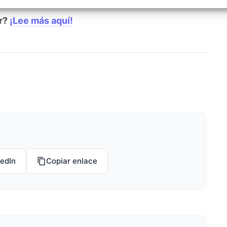
izar la seguridad, evitar y detectar fraudes, y eliminar
, Ofrecer y presentar publicidad y contenido, Guardar y
Siempr
r?
¡Lee más aquí!
car las preferencias de privacidad.
kedIn
Copiar enlace