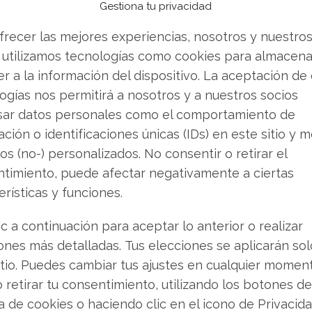
Gestiona tu privacidad
ctural por parte de los fondos indexados. Sin
 máximo histórico de 290,35 euros (alcanzado el
frecer las mejores experiencias, nosotros y nuestro
uros sugiere que el mercado ya está digiriendo
 utilizamos tecnologías como cookies para almacena
r a la información del dispositivo. La aceptación de
ogías nos permitirá a nosotros y a nuestros socios
te al confrontar el precio actual con las
sar datos personales como el comportamiento de
o se sitúa en 201,46 euros, lo que implica un
ción o identificaciones únicas (IDs) en este sitio y m
ue varias firmas de primer nivel han revisado al
os (no-) personalizados. No consentir o retirar el
del Teralynx —algunas hasta los 295 euros—, la
timiento, puede afectar negativamente a ciertas
cia refleja una cotización que descuenta un
erísticas y funciones.
a los próximos años. El RSI, en 71,7 puntos,
l precio se sitúa un 183,84% por encima de su
ic a continuación para aceptar lo anterior o realizar
s). Abandonos de esta magnitud respecto a la
ones más detalladas. Tus elecciones se aplicarán so
stóricamente en fases de consolidación
itio. Puedes cambiar tus ajustes en cualquier momen
o retirar tu consentimiento, utilizando los botones de
ca de cookies o haciendo clic en el icono de Privacid