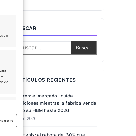
BUSCAR
cas o
para
de
ARTÍCULOS RECIENTES
Uso de
Micron: el mercado liquida
posiciones mientras la fábrica vende
e activo
todo su HBM hasta 2026
1 Ago 2026
ciones
SK Hynix: el rebote del 30% que