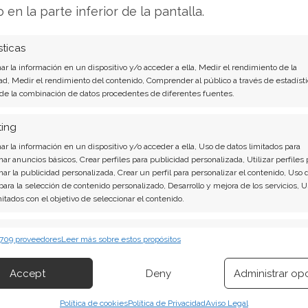
de seguridad mínimo. El máximo histórico se
o en la parte inferior de la pantalla.
volatilidad anualizada a treinta días alcanza el
re alcistas y bajistas. El éxito a largo plazo —
sticas
 y Amazon para el desarrollo de XPUs a medida—
r la información en un dispositivo y/o acceder a ella, Medir el rendimiento de la
e las próximas cifras trimestrales convertirá
ad, Medir el rendimiento del contenido, Comprender al público a través de estadísti
 de la combinación de datos procedentes de diferentes fuentes.
ea, en un detonante de corrección. La
ial acaba de cruzar una frontera tecnológica; el
ting
erá decidir si prefiere pagar el billete a precio
r la información en un dispositivo y/o acceder a ella, Uso de datos limitados para
rque al suelo marcado por el consenso.
nar anuncios básicos, Crear perfiles para publicidad personalizada, Utilizar perfiles 
nar la publicidad personalizada, Crear un perfil para personalizar el contenido, Uso 
 para la selección de contenido personalizado, Desarrollo y mejora de los servicios, 
? El nuevo Análisis de Marvell Technology del
mitados con el objetivo de seleccionar el contenido.
erísticas
Siempr
 709 proveedores
Leer más sobre estos propósitos
nology son contundentes: Acción inmediata
 combinación de datos procedentes de otras fuentes de información,
 Technology. ¿Merece la pena invertir o es
 diferentes dispositivos, Identificación de dispositivos en función de la
Accept
Deny
Administrar op
ión transmitida de forma automática.
to actual del 1 de agosto descubrirá
Política de cookies
Política de Privacidad
Aviso Legal