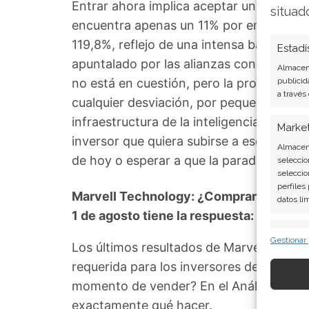
Entrar ahora implica aceptar un margen 
situad
encuentra apenas un 11% por encima, y la 
119,8%, reflejo de una intensa batalla ent
Estadí
apuntalado por las alianzas con Google
Almacena
no está en cuestión, pero la proximidad d
publicid
a través
cualquier desviación, por pequeña que s
infraestructura de la inteligencia artific
Marke
inversor que quiera subirse a ese tren deb
Almacena
de hoy o esperar a que la parada se ace
seleccio
seleccio
perfiles
Marvell Technology: ¿Comprar o vender
datos li
1 de agosto tiene la respuesta:
Caract
Gestionar
Los últimos resultados de Marvell Tech
Cotejo y
requerida para los inversores de Marvell
Vincular
informac
momento de vender? En el Análisis gratui
exactamente qué hacer.