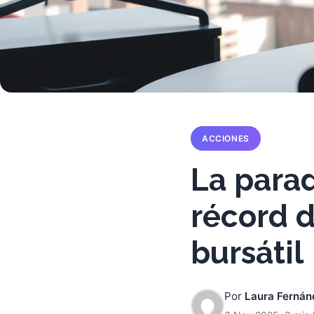
ACCIONES
La parad
récord d
bursátil
Por
Laura Fernán