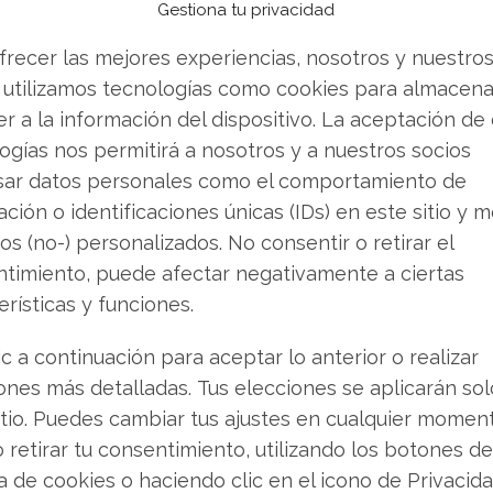
Gestiona tu privacidad
o vender? Descarga gratuita de tu análisis de
frecer las mejores experiencias, nosotros y nuestro
s buscando.
 utilizamos tecnologías como cookies para almacena
r a la información del dispositivo. La aceptación de
ight, se declaró explícitamente como
ogías nos permitirá a nosotros y a nuestros socios
sultados del tercer trimestre. Su confianza se
sar datos personales como el comportamiento de
iero y los objetivos de rentabilidad Bitcoin de
ción o identificaciones únicas (IDs) en este sitio y m
os (no-) personalizados. No consentir o retirar el
timiento, puede afectar negativamente a ciertas
erísticas y funciones.
revelan alta dependencia
ic a continuación para aceptar lo anterior o realizar
io neto de 2.800 millones de dólares para
ones más detalladas. Tus elecciones se aplicarán so
 acción diluida. Aunque superó las estimaciones
itio. Puedes cambiar tus ajustes en cualquier momen
tado se sitúa muy por debajo del récord
o retirar tu consentimiento, utilizando los botones de
 dólares.
ca de cookies o haciendo clic en el icono de Privacid