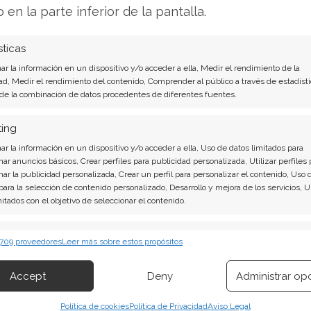
o en la parte inferior de la pantalla.
dad anual del 26%, representando ganancias no
es. Esta extrema correlación con el desempeño
sticas
una inversión caracterizada por su alta
r la información en un dispositivo y/o acceder a ella, Medir el rendimiento de la
ad, Medir el rendimiento del contenido, Comprender al público a través de estadísti
 de la combinación de datos procedentes de diferentes fuentes.
encia de valoración
ting
r la información en un dispositivo y/o acceder a ella, Uso de datos limitados para
nar anuncios básicos, Crear perfiles para publicidad personalizada, Utilizar perfiles 
aloración en la cotización actual. Strategy opera
nar la publicidad personalizada, Crear un perfil para personalizar el contenido, Uso 
neto de mercado, representando un descuento
 para la selección de contenido personalizado, Desarrollo y mejora de los servicios, 
mitados con el objetivo de seleccionar el contenido.
stórico. Esta brecha valorativa persiste a pesar
y la estrategia de acumulación constante.
erísticas
Siempr
 709 proveedores
Leer más sobre estos propósitos
 combinación de datos procedentes de otras fuentes de información,
a inclusión en el índice S&P 500, para el cual
 diferentes dispositivos, Identificación de dispositivos en función de la
Accept
Deny
Administrar op
necesarios. Este movimiento institucional podría
ión transmitida de forma automática.
aloración de la compañía.
Política de cookies
Política de Privacidad
Aviso Legal