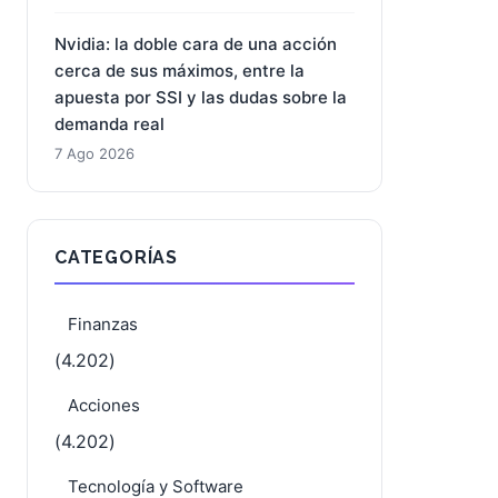
DroneShield: Citigroup entra en el
capital mientras el mercado digiere
una guidance a la baja
7 Ago 2026
Nvidia: la doble cara de una acción
cerca de sus máximos, entre la
apuesta por SSI y las dudas sobre la
demanda real
7 Ago 2026
CATEGORÍAS
Finanzas
(4.202)