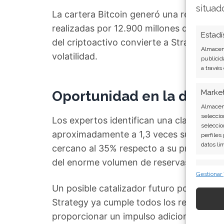
situad
La cartera Bitcoin generó una rentabili
realizadas por 12.900 millones de dólar
Estadí
del criptoactivo convierte a Strategy en 
Almacena
volatilidad.
publicid
a través
Oportunidad en la diverg
Marke
Almacena
seleccio
Los expertos identifican una clara infrav
seleccio
aproximadamente a 1,3 veces su valor 
perfiles
datos li
cercano al 35% respecto a su promedio hi
del enorme volumen de reservas Bitcoin 
Caract
Gestionar
Cotejo y
Un posible catalizador futuro podría ser l
Vincular
Strategy ya cumple todos los requisitos 
informac
proporcionar un impulso adicional a la v