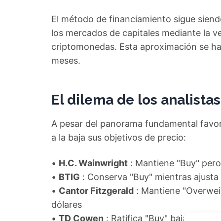
El método de financiamiento sigue siend
los mercados de capitales mediante la v
criptomonedas. Esta aproximación se ha 
meses.
El dilema de los analista
A pesar del panorama fundamental favora
a la baja sus objetivos de precio:
•
H.C. Wainwright
: Mantiene "Buy" pero
•
BTIG
: Conserva "Buy" mientras ajusta
•
Cantor Fitzgerald
: Mantiene "Overwei
dólares
•
TD Cowen
: Ratifica "Buy" bajando ex