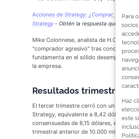
Acciones de Strategy: ¿Comprar, mantener 
Para o
Strategy
- Obtén la respuesta que andaba
socios
accede
Mike Colonnese, analista de H.C. Wainwr
tecnol
"comprador agresivo" tras conocer los re
proce
fundamenta en el sólido desempeño financ
navega
la empresa.
anunci
consen
caract
Resultados trimestrales 
Haz cl
El tercer trimestre cerró con un benefic
elecci
Strategy, equivalente a 8,42 dólares por
este s
consensuadas de 8,15 dólares, este resul
inclus
trimestral anterior de 10.000 millones de
Políti