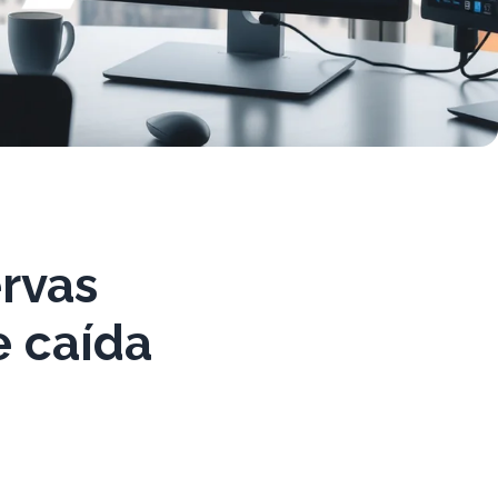
ervas
e caída