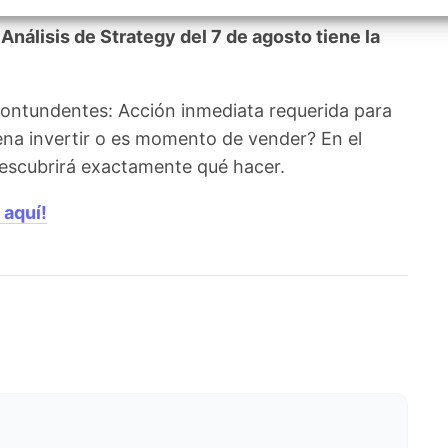
izar la seguridad, evitar y detectar fraudes, y eliminar
, Ofrecer y presentar publicidad y contenido, Guardar y
Siempr
nálisis de Strategy del 7 de agosto tiene la
car las preferencias de privacidad.
contundentes: Acción inmediata requerida para
pena invertir o es momento de vender? En el
 descubrirá exactamente qué hacer.
 aquí!