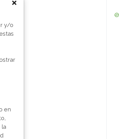
s
r y/o
 estas
ostrar
lo en
to,
 la
ad