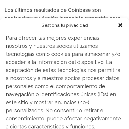
Los últimos resultados de Coinbase son
contundentes: Acción inmediata requerida para
Gestiona tu privacidad
los inversores de Coinbase. ¿Merece la pena
invertir o es momento de vender? En el Análisis
Para ofrecer las mejores experiencias,
gratuito actual del 7 de agosto descubrirá
nosotros y nuestros socios utilizamos
exactamente qué hacer.
tecnologías como cookies para almacenar y/o
acceder a la información del dispositivo. La
Coinbase: ¿Comprar o vender?
¡Lee más aquí!
aceptación de estas tecnologías nos permitirá
a nosotros y a nuestros socios procesar datos
personales como el comportamiento de
Coinbase
navegación o identificaciones únicas (IDs) en
este sitio y mostrar anuncios (no-)
personalizados. No consentir o retirar el
Compartir este artículo
consentimiento, puede afectar negativamente
a ciertas características y funciones.