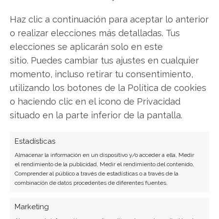
Twitter
Haz clic a continuación para aceptar lo anterior
Facebook
o realizar elecciones más detalladas. Tus
elecciones se aplicarán solo en este
LinkedIn
sitio. Puedes cambiar tus ajustes en cualquier
momento, incluso retirar tu consentimiento,
Copiar enlace
utilizando los botones de la Política de cookies
o haciendo clic en el icono de Privacidad
situado en la parte inferior de la pantalla.
Estadísticas
Almacenar la información en un dispositivo y/o acceder a ella, Medir
SOBRE EL AUTOR
el rendimiento de la publicidad, Medir el rendimiento del contenido,
Comprender al público a través de estadísticas o a través de la
Javier Martínez González
combinación de datos procedentes de diferentes fuentes.
Ingeniero de software convertido en escritor
tecnológico. Analiza las últimas tendencias en
Marketing
hardware, software empresarial y computación en