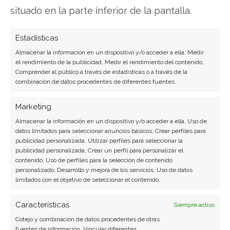
situado en la parte inferior de la pantalla.
Periodista de tecnología especializado en
videojuegos, realidad virtual y tendencias de
consumo digital. Más de 10 años cubriendo la
Estadísticas
industria tecnológica española.
Almacenar la información en un dispositivo y/o acceder a ella, Medir
el rendimiento de la publicidad, Medir el rendimiento del contenido,
Ver todos los artículos →
Comprender al público a través de estadísticas o a través de la
combinación de datos procedentes de diferentes fuentes.
Marketing
Almacenar la información en un dispositivo y/o acceder a ella, Uso de
datos limitados para seleccionar anuncios básicos, Crear perfiles para
publicidad personalizada, Utilizar perfiles para seleccionar la
publicidad personalizada, Crear un perfil para personalizar el
contenido, Uso de perfiles para la selección de contenido
personalizado, Desarrollo y mejora de los servicios, Uso de datos
limitados con el objetivo de seleccionar el contenido.
Características
Siempre activo
Cotejo y combinación de datos procedentes de otras
fuentes de información, Vincular diferentes