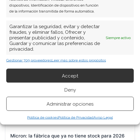
dispositivos, Identificación de dispositivos en función
de la información transmitida de forma automática.
Garantizar la seguridad, evitar y detectar
fraudes, y eliminar fallos, Ofrecer y
presentar publicidad y contenido,
Siempre activo
BUSCAR
Guardar y comunicar las preferencias de
privacidad.
Gestionar 709 proveedores
Leer más sobre estos propósitos
Accept
ARTÍCULOS RECIENTES
Deny
DroneShield: el castigo del mercado a una promesa
Administrar opciones
de crecimiento que se desinfla
Política de cookies
Política de Privacidad
Aviso Legal
2 Ago 2026
Micron: la fábrica que ya no tiene stock para 2026