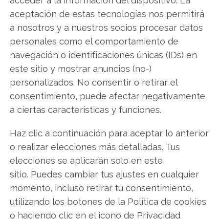
acceder a la información del dispositivo. La
Compartir este artículo
aceptación de estas tecnologías nos permitirá
a nosotros y a nuestros socios procesar datos
Twitter
personales como el comportamiento de
navegación o identificaciones únicas (IDs) en
Facebook
este sitio y mostrar anuncios (no-)
personalizados. No consentir o retirar el
LinkedIn
consentimiento, puede afectar negativamente
a ciertas características y funciones.
Copiar enlace
Haz clic a continuación para aceptar lo anterior
o realizar elecciones más detalladas. Tus
elecciones se aplicarán solo en este
sitio. Puedes cambiar tus ajustes en cualquier
momento, incluso retirar tu consentimiento,
SOBRE EL AUTOR
utilizando los botones de la Política de cookies
Miguel Ángel Torres Díaz
o haciendo clic en el icono de Privacidad