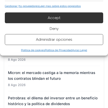
Gestionar 711 proveedores
Leer más sobre estos propósitos
ARTÍCULOS RECIENTES
Accept
SK Hynix: 54 billones de wones para dos fábricas en
plena tormenta bursátil
Deny
8 Ago 2026
Administrar opciones
Nvidia: la fecha clave del 26 de agosto y las grietas
Política de cookies
Política de Privacidad
Aviso Legal
que nadie quiere ver
8 Ago 2026
Micron: el mercado castiga a la memoria mientras
los contratos blindan el futuro
8 Ago 2026
Petrobras: el dilema del inversor entre un beneficio
histórico y la política de dividendos