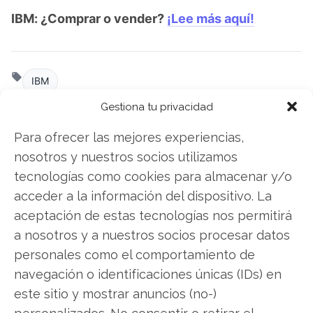
IBM: ¿Comprar o vender?
¡Lee más aquí!
IBM
Gestiona tu privacidad
Para ofrecer las mejores experiencias,
Compartir este artículo
nosotros y nuestros socios utilizamos
tecnologías como cookies para almacenar y/o
Twitter
acceder a la información del dispositivo. La
Facebook
aceptación de estas tecnologías nos permitirá
a nosotros y a nuestros socios procesar datos
LinkedIn
personales como el comportamiento de
navegación o identificaciones únicas (IDs) en
Copiar enlace
este sitio y mostrar anuncios (no-)
personalizados. No consentir o retirar el