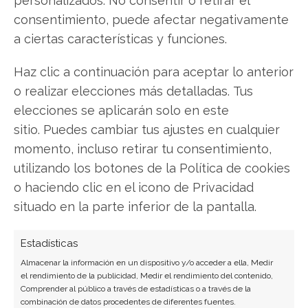
consentimiento, puede afectar negativamente
a ciertas características y funciones.
Haz clic a continuación para aceptar lo anterior
o realizar elecciones más detalladas. Tus
SOBRE EL AUTOR
elecciones se aplicarán solo en este
Laura Fernández Silva
sitio. Puedes cambiar tus ajustes en cualquier
Analista tecnológica enfocada en innovación digital,
momento, incluso retirar tu consentimiento,
comercio electrónico y aplicaciones móviles.
utilizando los botones de la Política de cookies
Colaboradora habitual en medios especializados
o haciendo clic en el icono de Privacidad
del sector tech.
situado en la parte inferior de la pantalla.
Ver todos los artículos →
Estadísticas
Almacenar la información en un dispositivo y/o acceder a ella, Medir
el rendimiento de la publicidad, Medir el rendimiento del contenido,
Comprender al público a través de estadísticas o a través de la
combinación de datos procedentes de diferentes fuentes.